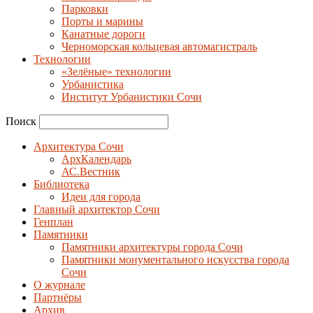
Парковки
Порты и марины
Канатные дороги
Черноморская кольцевая автомагистраль
Технологии
«Зелёные» технологии
Урбанистика
Институт Урбанистики Сочи
Поиск
Архитектура Сочи
АрхКалендарь
АС.Вестник
Библиотека
Идеи для города
Главный архитектор Сочи
Генплан
Памятники
Памятники архитектуры города Сочи
Памятники монументального искусства города
Сочи
О журнале
Партнёры
Архив