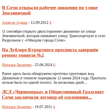
В Сочи открыли рабочее движение по улице
Земляничной
Анжела Аджар
-
12.09.2012
4
11 сентября открыто двухстороннее движение по улице
Земляничной, которая связывает улицу Транспортную и село
Раздольное с «Обходом города Сочи».
На Дублере Курортного проспекта завершён
ремонт тоннеля №2
Наталья Захарова
-
25.06.2024
0
Ранее здесь была обнаружена протечка грунтовых вод.
Движение в тоннеле перекрыли 12 июня 2024 года. Проехать
нельзя было по одной полосе. За несколько дней...
ДСД «Черноморье» и Общественный Градсовет
Сочи заключили договор об озеленении...
Наталья Захарова
-
19.07.2011
4