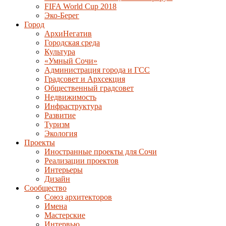
FIFA World Cup 2018
Эко-Берег
Город
АрхиНегатив
Городская среда
Культура
«Умный Сочи»
Администрация города и ГСС
Градсовет и Архсекция
Общественный градсовет
Недвижимость
Инфраструктура
Развитие
Туризм
Экология
Проекты
Иностранные проекты для Сочи
Реализации проектов
Интерьеры
Дизайн
Сообщество
Союз архитекторов
Имена
Мастерские
Интервью