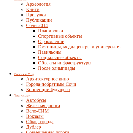
Археология
Книги
Прогулки
Публикации
Сочи-2014
Планировка
Спортивные объекты
Оформление
Гостиницы, медиацентры и университет
Павильоны
Социальные объекты
Объекты инфраструктуры
После олимпиады
Россия и Мир
Архитектурное кино
Города-побратимы Сочи
Концепции будущего
Транспорт
Автобусы
Железная дорога
Вело-СИМ
Вокзалы
Обход города
Дублер
Совмещённая дорога