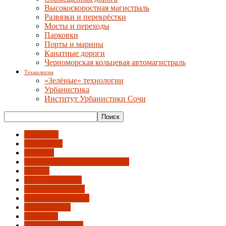
Высокоскоростная магистраль
Развязки и перекрёстки
Мосты и переходы
Парковки
Порты и марины
Канатные дороги
Черноморская кольцевая автомагистраль
Технологии
«Зелёные» технологии
Урбанистика
Институт Урбанистики Сочи
Автобусы
Вело-СИМ
Вокзалы
Высокоскоростная магистраль
Дублер
Железная дорога
Канатные дороги
Мосты и переходы
Обход города
Парковки
Порты и марины