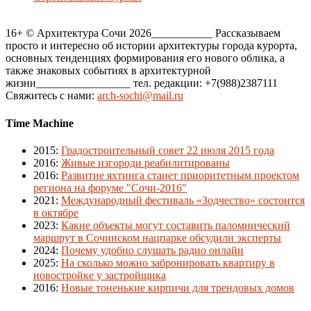
16+ © Архитектура Сочи 2026___________ Рассказываем
просто и интересно об истории архитектуры города курорта,
основных тенденциях формирования его нового облика, а
также знаковых событиях в архитектурной
жизни_________________ тел. редакции: +7(988)2387111
Свяжитесь с нами:
arch-sochi@mail.ru
Time Machine
2015
:
Градостроительный совет 22 июля 2015 года
2016
:
Живые изгороди реабилитированы
2016
:
Развитие яхтинга станет приоритетным проектом
региона на форуме "Сочи-2016"
2021
:
Международный фестиваль «Зодчество» состоится
в октябре
2023
:
Какие объекты могут составить паломнический
маршрут в Сочинском нацпарке обсудили эксперты
2024
:
Почему удобно слушать радио онлайн
2025
:
На сколько можно забронировать квартиру в
новостройке у застройщика
2016
:
Новые тоненькие кирпичи для трендовых домов