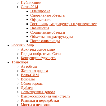
Публикации
Сочи-2014
Планировка
Спортивные объекты
Оформление
Гостиницы, медиацентры и университет
Павильоны
Социальные объекты
Объекты инфраструктуры
После олимпиады
Россия и Мир
Архитектурное кино
Города-побратимы Сочи
Концепции будущего
Транспорт
Автобусы
Железная дорога
Вело-СИМ
Вокзалы
Обход города
Дублер
Совмещённая дорога
Высокоскоростная магистраль
Развязки и перекрёстки
Мосты и переходы