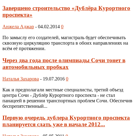
Завершено строительство «Дублёра Курортного
проспекта»
Анжела Аджар
-
04.02.2014
0
По замыслу его создателей, магистраль будет обеспечивать
сквозную циркуляцию транспорта в обоих направлениях на
всём её протяжении.
Через два года после олимпиады Сочи тонет в
автомобильных пробках
Наталья Захарова
-
19.07.2016
0
Как и предполагали местные специалисты, третий объезд
центра Сочи - Дублёр Курортного проспекта - не стал
панацеей в решении транспортных проблем Сочи. Обеспечив
беспрепятственный...
Первую очередь дублера Курортного проспекта
планируется сдать уже в начале 2012...