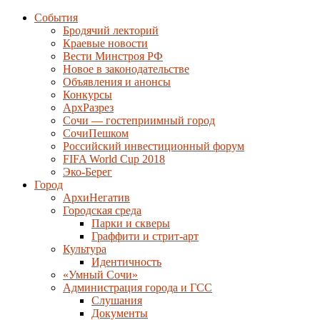
События
Бродячий лекторий
Краевые новости
Вести Минстроя РФ
Новое в законодательстве
Объявления и анонсы
Конкурсы
АрхРазрез
Сочи — гостеприимный город
СочиПешком
Российский инвестиционный форум
FIFA World Cup 2018
Эко-Берег
Город
АрхиНегатив
Городская среда
Парки и скверы
Граффити и стрит-арт
Культура
Идентичность
«Умный Сочи»
Администрация города и ГСС
Слушания
Документы