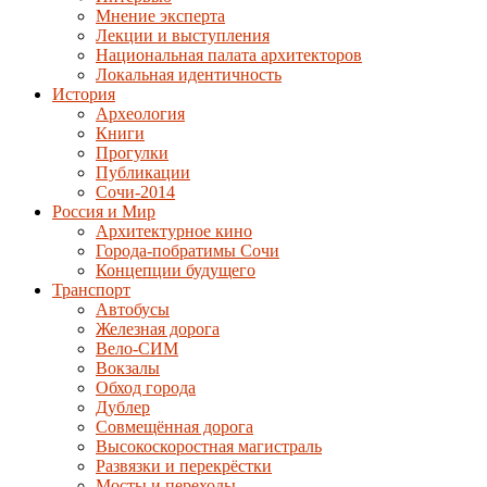
Мнение эксперта
Лекции и выступления
Национальная палата архитекторов
Локальная идентичность
История
Археология
Книги
Прогулки
Публикации
Сочи-2014
Россия и Мир
Архитектурное кино
Города-побратимы Сочи
Концепции будущего
Транспорт
Автобусы
Железная дорога
Вело-СИМ
Вокзалы
Обход города
Дублер
Совмещённая дорога
Высокоскоростная магистраль
Развязки и перекрёстки
Мосты и переходы