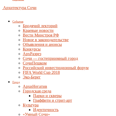
Архитектура Сочи
События
Бродячий лекторий
Краевые новости
Вести Минстроя РФ
Новое в законодательстве
Объявления и анонсы
Конкурсы
АрхРазрез
Сочи — гостеприимный город
СочиПешком
Российский инвестиционный форум
FIFA World Cup 2018
Эко-Берег
Город
АрхиНегатив
Городская среда
Парки и скверы
Граффити и стрит-арт
Культура
Идентичность
«Умный Сочи»