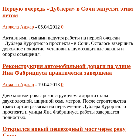
Первую очередь «Дублера» в Сочи запустят этим
летом
Анжела Аджар
-
05.04.2012
0
Активными темпами ведутся работы на первой очереди
«Дублера Курортного проспекта» в Сочи. Осталось завершить
дорожное покрытие, установить шумозащитные экраны и
опоры освещения.
Реконструкция автомобильной дороги по улице
Яна Фабрициуса практически завершена
Анжела Аджар
-
19.04.2013
0
Двухкилометровая реконструируемая дорога стала
двухполосной, шириной семь метров. После строительства
транспортой развязки на пересечении Дублера Курортного
проспекта и улицы Яна Фабрициуса работы завершатся
полностью.
Открылся новый пешеходный мост через реку
Сочи