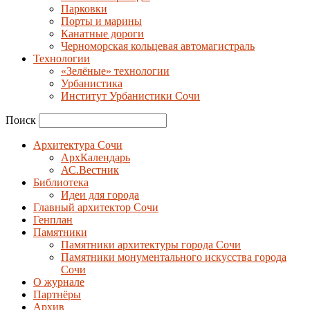
Парковки
Порты и марины
Канатные дороги
Черноморская кольцевая автомагистраль
Технологии
«Зелёные» технологии
Урбанистика
Институт Урбанистики Сочи
Поиск
Архитектура Сочи
АрхКалендарь
АС.Вестник
Библиотека
Идеи для города
Главный архитектор Сочи
Генплан
Памятники
Памятники архитектуры города Сочи
Памятники монументального искусства города
Сочи
О журнале
Партнёры
Архив