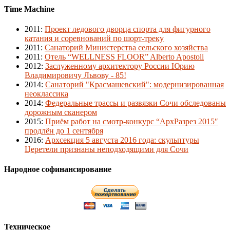
Time Machine
2011
:
Проект ледового дворца спорта для фигурного
катания и соревнований по шорт-треку
2011
:
Санаторий Министерства сельского хозяйства
2011
:
Отель “WELLNESS FLOOR” Alberto Apostoli
2012
:
Заслуженному архитектору России Юрию
Владимировичу Львову - 85!
2014
:
Санаторий "Красмашевский": модернизированная
неоклассика
2014
:
Федеральные трассы и развязки Сочи обследованы
дорожным сканером
2015
:
Приём работ на смотр-конкурс “АрхРазрез 2015″
продлён до 1 сентября
2016
:
Архсекция 5 августа 2016 года: скульптуры
Церетели признаны неподходящими для Сочи
Народное софинансирование
Техническое