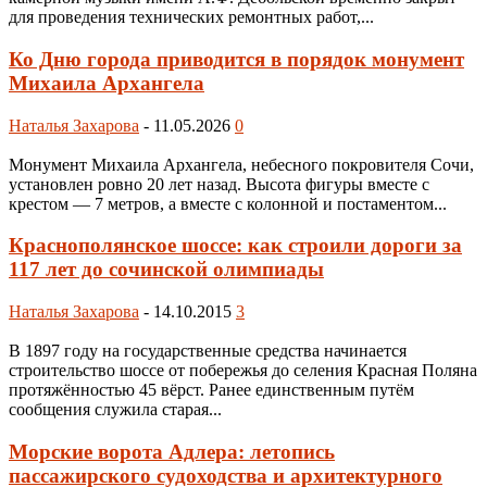
для проведения технических ремонтных работ,...
Ко Дню города приводится в порядок монумент
Михаила Архангела
Наталья Захарова
-
11.05.2026
0
Монумент Михаила Архангела, небесного покровителя Сочи,
установлен ровно 20 лет назад. Высота фигуры вместе с
крестом — 7 метров, а вместе с колонной и постаментом...
Краснополянское шоссе: как строили дороги за
117 лет до сочинской олимпиады
Наталья Захарова
-
14.10.2015
3
В 1897 году на государственные средства начинается
строительство шоссе от побережья до селения Красная Поляна
протяжённостью 45 вёрст. Ранее единственным путём
сообщения служила старая...
Морские ворота Адлера: летопись
пассажирского судоходства и архитектурного