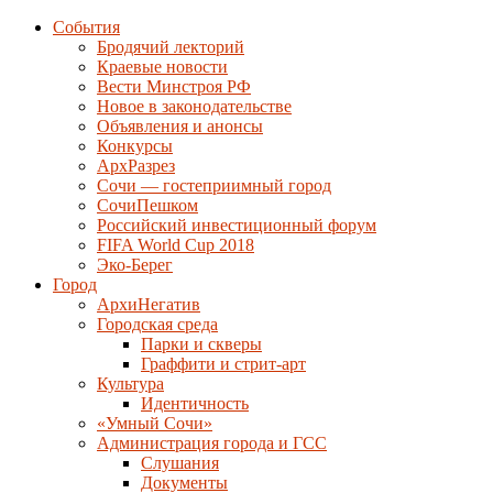
События
Бродячий лекторий
Краевые новости
Вести Минстроя РФ
Новое в законодательстве
Объявления и анонсы
Конкурсы
АрхРазрез
Сочи — гостеприимный город
СочиПешком
Российский инвестиционный форум
FIFA World Cup 2018
Эко-Берег
Город
АрхиНегатив
Городская среда
Парки и скверы
Граффити и стрит-арт
Культура
Идентичность
«Умный Сочи»
Администрация города и ГСС
Слушания
Документы