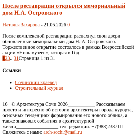
После реставрации открылся мемориальный
дом Н.А. Островского
Наталья Захарова
-
21.05.2026
0
После комплексной реставрации распахнул свои двери
обновлённый мемориальный дом Н. А. Островского.
Торжественное открытие состоялось в рамках Всероссийской
акции «Ночь музеев», которая в Год...
1
2
3
...
31
Страница 1 из 31
Ссылки
Сочинский краевед
Строительный журнал
16+ © Архитектура Сочи 2026___________ Рассказываем
просто и интересно об истории архитектуры города курорта,
основных тенденциях формирования его нового облика, а
также знаковых событиях в архитектурной
жизни_________________ тел. редакции: +7(988)2387111
Свяжитесь с нами:
arch-sochi@mail.ru