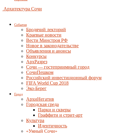
Архитектура Сочи
События
Бродячий лекторий
Краевые новости
Вести Минстроя РФ
Новое в законодательстве
Объявления и анонсы
Конкурсы
АрхРазрез
Сочи — гостеприимный город
СочиПешком
Российский инвестиционный форум
FIFA World Cup 2018
Эко-Берег
Город
АрхиНегатив
Городская среда
Парки и скверы
Граффити и стрит-арт
Культура
Идентичность
«Умный Сочи»