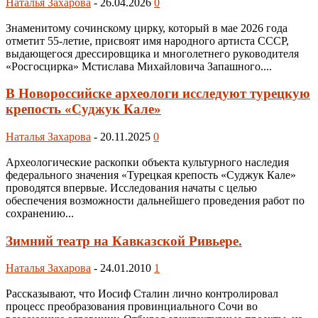
Наталья Захарова
-
26.04.2026
0
Знаменитому сочинскому цирку, который в мае 2026 года
отметит 55-летие, присвоят имя народного артиста СССР,
выдающегося дрессировщика и многолетнего руководителя
«Росгосцирка» Мстислава Михайловича Запашного....
В Новороссийске археологи исследуют турецкую
крепость «Суджук Кале»
Наталья Захарова
-
20.11.2025
0
Археологические раскопки объекта культурного наследия
федерального значения «Турецкая крепость «Суджук Кале»
проводятся впервые. Исследования начаты с целью
обеспечения возможности дальнейшего проведения работ по
сохранению...
Зимний театр на Кавказской Ривьере.
Наталья Захарова
-
24.01.2010
1
Рассказывают, что Иосиф Сталин лично контролировал
процесс преобразования провинциального Сочи во