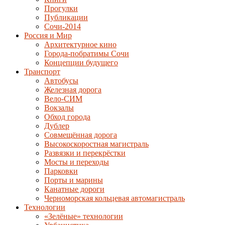
Прогулки
Публикации
Сочи-2014
Россия и Мир
Архитектурное кино
Города-побратимы Сочи
Концепции будущего
Транспорт
Автобусы
Железная дорога
Вело-СИМ
Вокзалы
Обход города
Дублер
Совмещённая дорога
Высокоскоростная магистраль
Развязки и перекрёстки
Мосты и переходы
Парковки
Порты и марины
Канатные дороги
Черноморская кольцевая автомагистраль
Технологии
«Зелёные» технологии