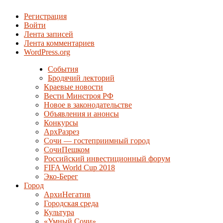
Регистрация
Войти
Лента записей
Лента комментариев
WordPress.org
События
Бродячий лекторий
Краевые новости
Вести Минстроя РФ
Новое в законодательстве
Объявления и анонсы
Конкурсы
АрхРазрез
Сочи — гостеприимный город
СочиПешком
Российский инвестиционный форум
FIFA World Cup 2018
Эко-Берег
Город
АрхиНегатив
Городская среда
Культура
«Умный Сочи»