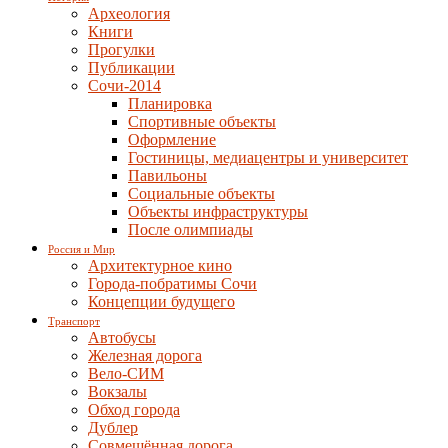
Археология
Книги
Прогулки
Публикации
Сочи-2014
Планировка
Спортивные объекты
Оформление
Гостиницы, медиацентры и университет
Павильоны
Социальные объекты
Объекты инфраструктуры
После олимпиады
Россия и Мир
Архитектурное кино
Города-побратимы Сочи
Концепции будущего
Транспорт
Автобусы
Железная дорога
Вело-СИМ
Вокзалы
Обход города
Дублер
Совмещённая дорога