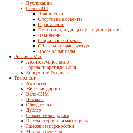
Публикации
Сочи-2014
Планировка
Спортивные объекты
Оформление
Гостиницы, медиацентры и университет
Павильоны
Социальные объекты
Объекты инфраструктуры
После олимпиады
Россия и Мир
Архитектурное кино
Города-побратимы Сочи
Концепции будущего
Транспорт
Автобусы
Железная дорога
Вело-СИМ
Вокзалы
Обход города
Дублер
Совмещённая дорога
Высокоскоростная магистраль
Развязки и перекрёстки
Мосты и переходы