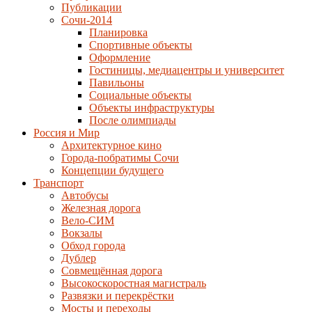
Публикации
Сочи-2014
Планировка
Спортивные объекты
Оформление
Гостиницы, медиацентры и университет
Павильоны
Социальные объекты
Объекты инфраструктуры
После олимпиады
Россия и Мир
Архитектурное кино
Города-побратимы Сочи
Концепции будущего
Транспорт
Автобусы
Железная дорога
Вело-СИМ
Вокзалы
Обход города
Дублер
Совмещённая дорога
Высокоскоростная магистраль
Развязки и перекрёстки
Мосты и переходы