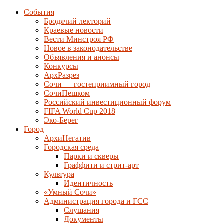
События
Бродячий лекторий
Краевые новости
Вести Минстроя РФ
Новое в законодательстве
Объявления и анонсы
Конкурсы
АрхРазрез
Сочи — гостеприимный город
СочиПешком
Российский инвестиционный форум
FIFA World Cup 2018
Эко-Берег
Город
АрхиНегатив
Городская среда
Парки и скверы
Граффити и стрит-арт
Культура
Идентичность
«Умный Сочи»
Администрация города и ГСС
Слушания
Документы