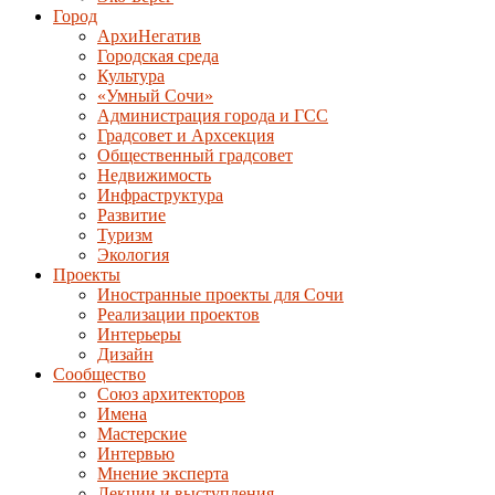
Город
АрхиНегатив
Городская среда
Культура
«Умный Сочи»
Администрация города и ГСС
Градсовет и Архсекция
Общественный градсовет
Недвижимость
Инфраструктура
Развитие
Туризм
Экология
Проекты
Иностранные проекты для Сочи
Реализации проектов
Интерьеры
Дизайн
Сообщество
Союз архитекторов
Имена
Мастерские
Интервью
Мнение эксперта
Лекции и выступления