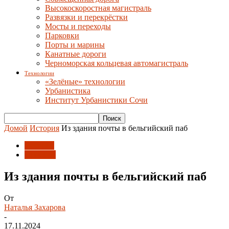
Высокоскоростная магистраль
Развязки и перекрёстки
Мосты и переходы
Парковки
Порты и марины
Канатные дороги
Черноморская кольцевая автомагистраль
Технологии
«Зелёные» технологии
Урбанистика
Институт Урбанистики Сочи
Домой
История
Из здания почты в бельгийский паб
История
Проекты
Из здания почты в бельгийский паб
От
Наталья Захарова
-
17.11.2024