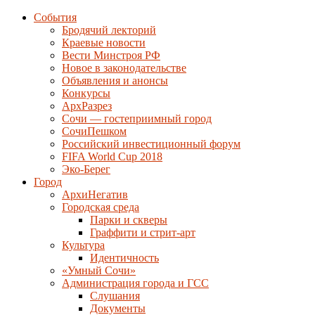
События
Бродячий лекторий
Краевые новости
Вести Минстроя РФ
Новое в законодательстве
Объявления и анонсы
Конкурсы
АрхРазрез
Сочи — гостеприимный город
СочиПешком
Российский инвестиционный форум
FIFA World Cup 2018
Эко-Берег
Город
АрхиНегатив
Городская среда
Парки и скверы
Граффити и стрит-арт
Культура
Идентичность
«Умный Сочи»
Администрация города и ГСС
Слушания
Документы