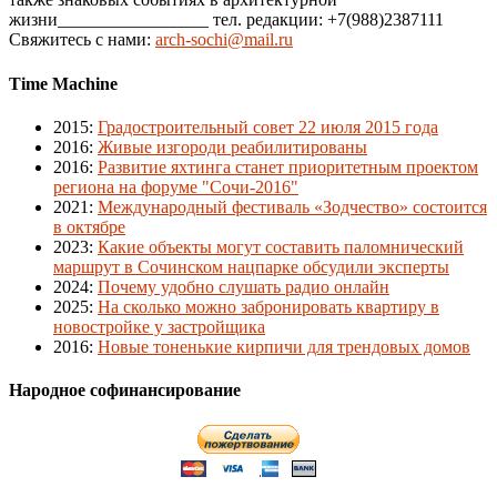
жизни_________________ тел. редакции: +7(988)2387111
Свяжитесь с нами:
arch-sochi@mail.ru
Time Machine
2015
:
Градостроительный совет 22 июля 2015 года
2016
:
Живые изгороди реабилитированы
2016
:
Развитие яхтинга станет приоритетным проектом
региона на форуме "Сочи-2016"
2021
:
Международный фестиваль «Зодчество» состоится
в октябре
2023
:
Какие объекты могут составить паломнический
маршрут в Сочинском нацпарке обсудили эксперты
2024
:
Почему удобно слушать радио онлайн
2025
:
На сколько можно забронировать квартиру в
новостройке у застройщика
2016
:
Новые тоненькие кирпичи для трендовых домов
Народное софинансирование