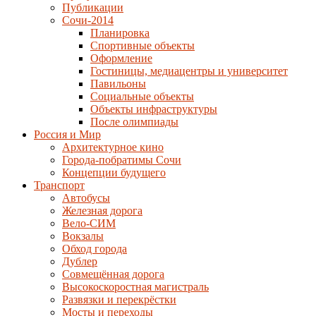
Публикации
Сочи-2014
Планировка
Спортивные объекты
Оформление
Гостиницы, медиацентры и университет
Павильоны
Социальные объекты
Объекты инфраструктуры
После олимпиады
Россия и Мир
Архитектурное кино
Города-побратимы Сочи
Концепции будущего
Транспорт
Автобусы
Железная дорога
Вело-СИМ
Вокзалы
Обход города
Дублер
Совмещённая дорога
Высокоскоростная магистраль
Развязки и перекрёстки
Мосты и переходы