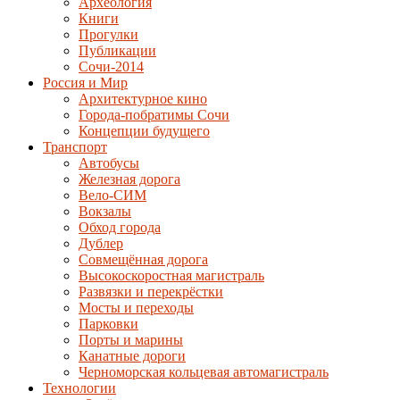
Археология
Книги
Прогулки
Публикации
Сочи-2014
Россия и Мир
Архитектурное кино
Города-побратимы Сочи
Концепции будущего
Транспорт
Автобусы
Железная дорога
Вело-СИМ
Вокзалы
Обход города
Дублер
Совмещённая дорога
Высокоскоростная магистраль
Развязки и перекрёстки
Мосты и переходы
Парковки
Порты и марины
Канатные дороги
Черноморская кольцевая автомагистраль
Технологии