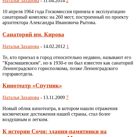
Наталья Захарова
-
11.04.2014
2
10 апреля 1964 года Госкомиссия приняла в эксплуатацию
санаторный комплекс на 260 мест, построенный по проекту
архитектора Александра Ивановича Рытова.
Санаторий им. Кирова
Наталья Захарова
-
14.02.2012
1
Те, кто приехал в город относительно недавно, называют его
"Красмашевским", но в 1930-е он был известен как санаторий
Ленинградского горисполкома, позже Ленинградского
горзравотдела.
Кинотеатр «Спутник»
Наталья Захарова
-
13.11.2009
7
Новый облик кинотеатра, в котором нашли отражения
космические достижения нашей страны, стал более
воздушным и легким.
К истории Сочи: здания-памятники на