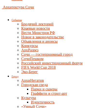
Архитектура Сочи
События
Бродячий лекторий
Краевые новости
Вести Минстроя РФ
Новое в законодательстве
Объявления и анонсы
Конкурсы
АрхРазрез
Сочи — гостеприимный город
СочиПешком
Российский инвестиционный форум
FIFA World Cup 2018
Эко-Берег
Город
АрхиНегатив
Городская среда
Парки и скверы
Граффити и стрит-арт
Культура
Идентичность
«Умный Сочи»