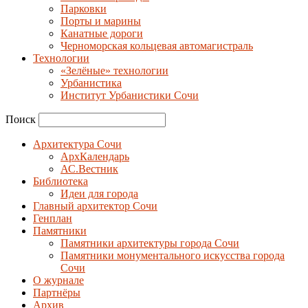
Парковки
Порты и марины
Канатные дороги
Черноморская кольцевая автомагистраль
Технологии
«Зелёные» технологии
Урбанистика
Институт Урбанистики Сочи
Поиск
Архитектура Сочи
АрхКалендарь
АС.Вестник
Библиотека
Идеи для города
Главный архитектор Сочи
Генплан
Памятники
Памятники архитектуры города Сочи
Памятники монументального искусства города
Сочи
О журнале
Партнёры
Архив