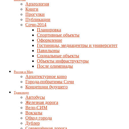
Археология
Книги
Прогулки
Публикации
Сочи-2014
Планировка
Спортивные объекты
Оформление
Гостиницы, медиацентры и университет
Павильоны
Социальные объекты
Объекты инфраструктуры
После олимпиады
Россия и Мир
Архитектурное кино
Города-побратимы Сочи
Концепции будущего
Транспорт
Автобусы
Железная дорога
Вело-СИМ
Вокзалы
Обход города
Дублер
Совмещённая дорога