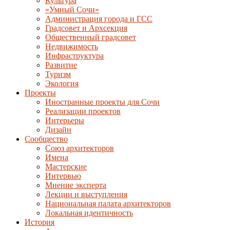
Культура
«Умный Сочи»
Администрация города и ГСС
Градсовет и Архсекция
Общественный градсовет
Недвижимость
Инфраструктура
Развитие
Туризм
Экология
Проекты
Иностранные проекты для Сочи
Реализации проектов
Интерьеры
Дизайн
Сообщество
Союз архитекторов
Имена
Мастерские
Интервью
Мнение эксперта
Лекции и выступления
Национальная палата архитекторов
Локальная идентичность
История