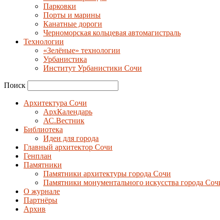
Парковки
Порты и марины
Канатные дороги
Черноморская кольцевая автомагистраль
Технологии
«Зелёные» технологии
Урбанистика
Институт Урбанистики Сочи
Поиск
Архитектура Сочи
АрхКалендарь
АС.Вестник
Библиотека
Идеи для города
Главный архитектор Сочи
Генплан
Памятники
Памятники архитектуры города Сочи
Памятники монументального искусства города Соч
О журнале
Партнёры
Архив