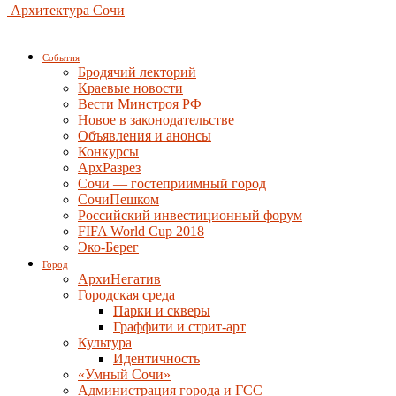
Архитектура Сочи
События
Бродячий лекторий
Краевые новости
Вести Минстроя РФ
Новое в законодательстве
Объявления и анонсы
Конкурсы
АрхРазрез
Сочи — гостеприимный город
СочиПешком
Российский инвестиционный форум
FIFA World Cup 2018
Эко-Берег
Город
АрхиНегатив
Городская среда
Парки и скверы
Граффити и стрит-арт
Культура
Идентичность
«Умный Сочи»
Администрация города и ГСС