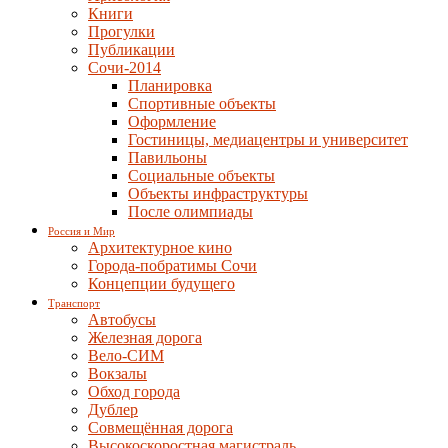
Книги
Прогулки
Публикации
Сочи-2014
Планировка
Спортивные объекты
Оформление
Гостиницы, медиацентры и университет
Павильоны
Социальные объекты
Объекты инфраструктуры
После олимпиады
Россия и Мир
Архитектурное кино
Города-побратимы Сочи
Концепции будущего
Транспорт
Автобусы
Железная дорога
Вело-СИМ
Вокзалы
Обход города
Дублер
Совмещённая дорога
Высокоскоростная магистраль