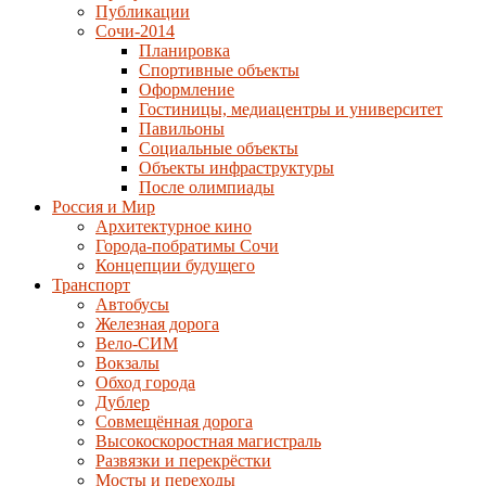
Публикации
Сочи-2014
Планировка
Спортивные объекты
Оформление
Гостиницы, медиацентры и университет
Павильоны
Социальные объекты
Объекты инфраструктуры
После олимпиады
Россия и Мир
Архитектурное кино
Города-побратимы Сочи
Концепции будущего
Транспорт
Автобусы
Железная дорога
Вело-СИМ
Вокзалы
Обход города
Дублер
Совмещённая дорога
Высокоскоростная магистраль
Развязки и перекрёстки
Мосты и переходы