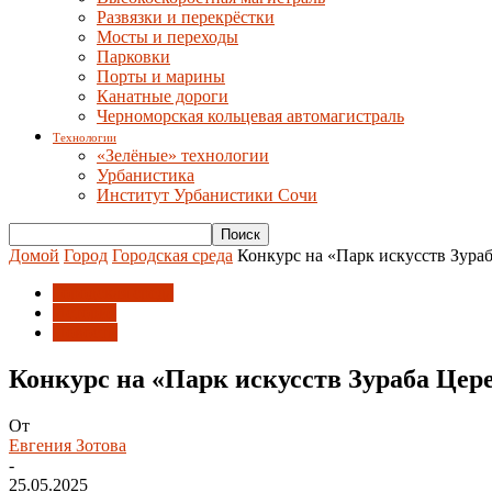
Развязки и перекрёстки
Мосты и переходы
Парковки
Порты и марины
Канатные дороги
Черноморская кольцевая автомагистраль
Технологии
«Зелёные» технологии
Урбанистика
Институт Урбанистики Сочи
Домой
Город
Городская среда
Конкурс на «Парк искусств Зураба
Городская среда
История
Новости
Конкурс на «Парк искусств Зураба Цере
От
Евгения Зотова
-
25.05.2025