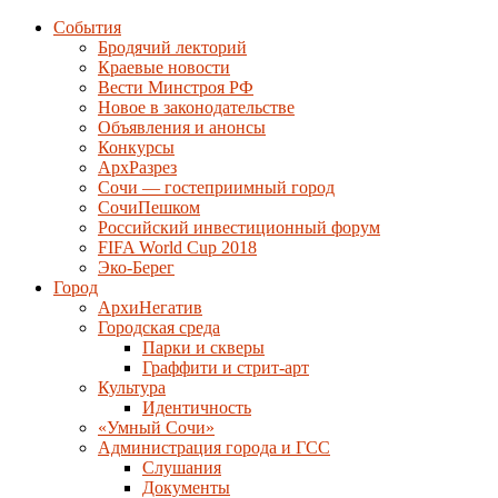
События
Бродячий лекторий
Краевые новости
Вести Минстроя РФ
Новое в законодательстве
Объявления и анонсы
Конкурсы
АрхРазрез
Сочи — гостеприимный город
СочиПешком
Российский инвестиционный форум
FIFA World Cup 2018
Эко-Берег
Город
АрхиНегатив
Городская среда
Парки и скверы
Граффити и стрит-арт
Культура
Идентичность
«Умный Сочи»
Администрация города и ГСС
Слушания
Документы