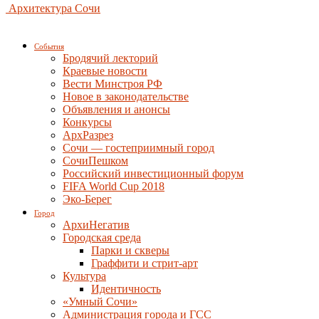
Архитектура Сочи
События
Бродячий лекторий
Краевые новости
Вести Минстроя РФ
Новое в законодательстве
Объявления и анонсы
Конкурсы
АрхРазрез
Сочи — гостеприимный город
СочиПешком
Российский инвестиционный форум
FIFA World Cup 2018
Эко-Берег
Город
АрхиНегатив
Городская среда
Парки и скверы
Граффити и стрит-арт
Культура
Идентичность
«Умный Сочи»
Администрация города и ГСС