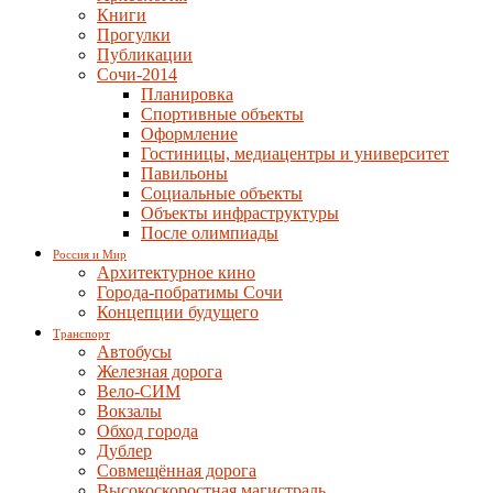
Книги
Прогулки
Публикации
Сочи-2014
Планировка
Спортивные объекты
Оформление
Гостиницы, медиацентры и университет
Павильоны
Социальные объекты
Объекты инфраструктуры
После олимпиады
Россия и Мир
Архитектурное кино
Города-побратимы Сочи
Концепции будущего
Транспорт
Автобусы
Железная дорога
Вело-СИМ
Вокзалы
Обход города
Дублер
Совмещённая дорога
Высокоскоростная магистраль