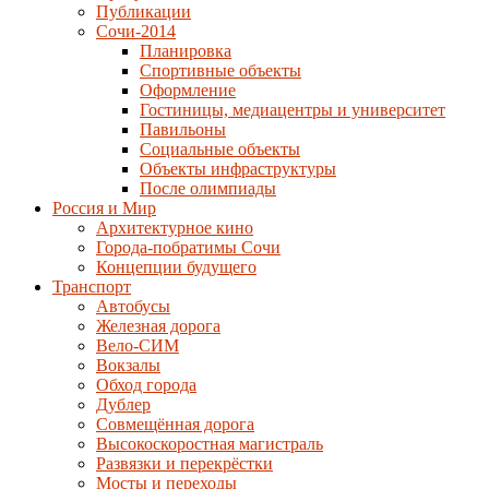
Публикации
Сочи-2014
Планировка
Спортивные объекты
Оформление
Гостиницы, медиацентры и университет
Павильоны
Социальные объекты
Объекты инфраструктуры
После олимпиады
Россия и Мир
Архитектурное кино
Города-побратимы Сочи
Концепции будущего
Транспорт
Автобусы
Железная дорога
Вело-СИМ
Вокзалы
Обход города
Дублер
Совмещённая дорога
Высокоскоростная магистраль
Развязки и перекрёстки
Мосты и переходы