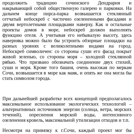
продолжить традицию сочинского Дендрария и
накрывающий собой общественную галерею и парковки. На
дальнем конце пирса-парка возвышается стеклянный
сетчатый небоскреб с частично озелененными фасадами и
двумя вертолетными площадками наверху. Как и остальные
проекты домов в море, небоскреб должен выполнять
функцию отеля. А учитывая его небывалую высоту, здесь
наверняка можно было бы устроить обзорные площадки на
разных уровнях с великолепными видами на город.
Небоскреб символичен: со стороны суши его фасад покрыт
живой зеленью, со стороны моря – холодной стеклянной
рябью. Что призвано обозначать соединение двух стихий,
суши и моря. Кроме того башня, очень высокая по меркам
Сочи, возвышается в море как маяк, и опять же она могла бы
стать символом города.
При дальнейшей разработке всех концепций предполагалось
максимальное использование экологических технологий –
альтернативных источников энергии (солнца, ветра, морских
течений), опреснения морской воды, интенсивного
озеленения кровель, максимальной утилизации отходов и т.п.
Несмотря на привязку к г.Сочи, каждый проект мог бы