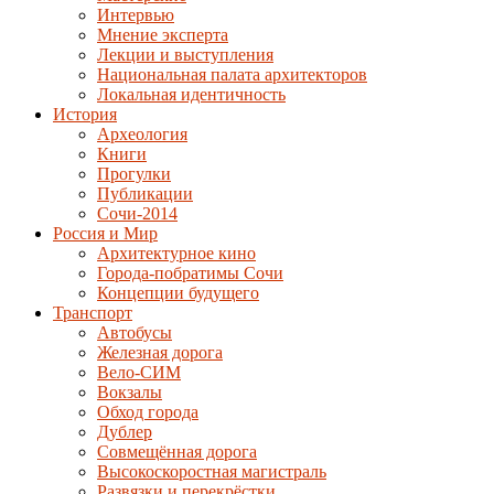
Интервью
Мнение эксперта
Лекции и выступления
Национальная палата архитекторов
Локальная идентичность
История
Археология
Книги
Прогулки
Публикации
Сочи-2014
Россия и Мир
Архитектурное кино
Города-побратимы Сочи
Концепции будущего
Транспорт
Автобусы
Железная дорога
Вело-СИМ
Вокзалы
Обход города
Дублер
Совмещённая дорога
Высокоскоростная магистраль
Развязки и перекрёстки