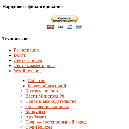
Народное софинансирование
Техническое
Регистрация
Войти
Лента записей
Лента комментариев
WordPress.org
События
Бродячий лекторий
Краевые новости
Вести Минстроя РФ
Новое в законодательстве
Объявления и анонсы
Конкурсы
АрхРазрез
Сочи — гостеприимный город
СочиПешком