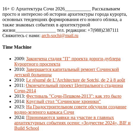
16+ © Архитектура Сочи 2026___________ Рассказываем
просто и интересно об истории архитектуры города курорта,
основных тенденциях формирования его нового облика, а
также знаковых событиях в архитектурной
жизни_________________ тел. редакции: +7(988)2387111
Свяжитесь с нами:
arch-sochi@mail.ru
Time Machine
2009
:
Закончена стадия "П" проекта дороги-дублера
Курортного проспекта
2010
:
Завершается капитальный ремонт Сочинской
детской больницы
2010
:
Le résumé de L’Architecture de Sotchi, de 2 à 8 août
2011
:
Окончательный проект Центрального стадиона
Сочи-2014
2013
:
Фестиваль "Сочи-Пешком-2013": как это было
2014
:
Круглый стол "Сочинские хроники"
2023
:
На Градостроительном совете обсудили создание
водно-зеленого каркаса Сочи
2024
:
Принимаются заявки на участие в главных
архитектурных событиях осени: «Зодчестве 2024», BIF и
Build School