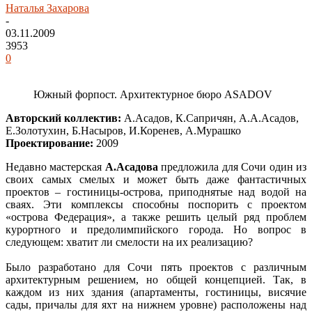
Наталья Захарова
-
03.11.2009
3953
0
Южный форпост. Архитектурное бюро ASADOV
Авторский коллектив:
А.Асадов, К.Сапричян, А.А.Асадов,
Е.Золотухин, Б.Насыров, И.Коренев, А.Мурашко
Проектирование:
2009
Недавно мастерская
А.Асадова
предложила для Сочи один из
своих самых смелых и может быть даже фантастичных
проектов – гостиницы-острова, приподнятые над водой на
сваях. Эти комплексы способны поспорить с проектом
«острова Федерация», а также решить целый ряд проблем
курортного и предолимпийского города. Но вопрос в
следующем: хватит ли смелости на их реализацию?
Было разработано для Сочи пять проектов с различным
архитектурным решением, но общей концепцией. Так, в
каждом из них здания (апартаменты, гостиницы, висячие
сады, причалы для яхт на нижнем уровне) расположены над