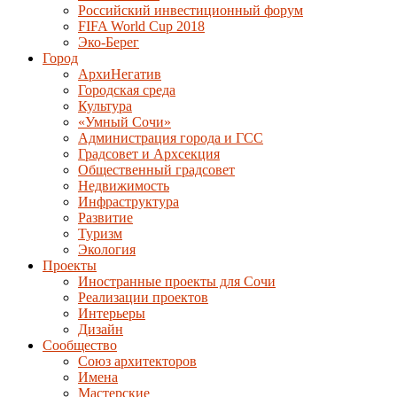
Российский инвестиционный форум
FIFA World Cup 2018
Эко-Берег
Город
АрхиНегатив
Городская среда
Культура
«Умный Сочи»
Администрация города и ГСС
Градсовет и Архсекция
Общественный градсовет
Недвижимость
Инфраструктура
Развитие
Туризм
Экология
Проекты
Иностранные проекты для Сочи
Реализации проектов
Интерьеры
Дизайн
Сообщество
Союз архитекторов
Имена
Мастерские