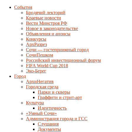
События
Бродячий лекторий
Краевые новости
Вести Минстроя РФ
Новое в законодательстве
Объявления и анонсы
Конкурсы
АрхРазрез
Сочи — гостеприимный город
СочиПешком
Российский инвестиционный форум
FIFA World Cup 2018
Эко-Берег
Город
АрхиНегатив
Городская среда
Парки и скверы
Граффити и стрит-арт
Культура
Идентичность
«Умный Сочи»
Администрация города и ГСС
Слушания
Документы