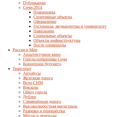
Публикации
Сочи-2014
Планировка
Спортивные объекты
Оформление
Гостиницы, медиацентры и университет
Павильоны
Социальные объекты
Объекты инфраструктуры
После олимпиады
Россия и Мир
Архитектурное кино
Города-побратимы Сочи
Концепции будущего
Транспорт
Автобусы
Железная дорога
Вело-СИМ
Вокзалы
Обход города
Дублер
Совмещённая дорога
Высокоскоростная магистраль
Развязки и перекрёстки
Мосты и переходы