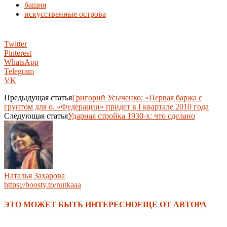
башня
искусственные острова
Twitter
Pinterest
WhatsApp
Telegram
VK
Предыдущая статья
Григорий Усыченко: «Первая баржа с
грунтом для о. «Федерации» придет в I квартале 2010 года
Следующая статья
Ударная стройка 1930-х: что сделано
Наталья Захарова
https://boosty.to/nutkaaa
ЭТО МОЖЕТ БЫТЬ ИНТЕРЕСНО
ЕЩЕ ОТ АВТОРА