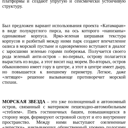
платформы и создают упругую и сейсмически устойчивую
структуру.
Был предложен вариант использования проекта «Катамаран»
в виде полукруглого пирса, на ось которого «нанизаны»
одинаковые корпуса. Ярко-зеленая шершавая текстура
корпусов и разбитый между ними парк создают впечатление
оазиса в морской пустыне и одновременно вступают в диалог
с заросшими зеленью горами побережья. Получается своего
рода зеленый анти-остров – во-первых, острову полагается
вырастать из воды, а этот висит над морем. Во-вторых, остров
обыкновенно имеет гору в центре, а этот в центре имеет дыру,
но повышается к внешнему периметру. Легкое, даже
«летящее» решение вызывающе противоречит морской
стихии.
МОРСКАЯ ЗВЕЗДА
– это уже полноценный и автономный
остров, связанный с материком пешеходно-автомобильным
«стеблем». Пять гостиничных башен, повышающихся в
сторону моря, формируют островной силуэт и его внутреннее
пространство. Между ними выступают озелененные
«лепестки», накрывающих общественный уровень пологими