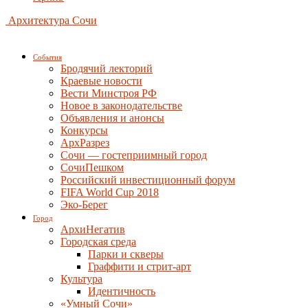
Архитектура Сочи
События
Бродячий лекторий
Краевые новости
Вести Минстроя РФ
Новое в законодательстве
Объявления и анонсы
Конкурсы
АрхРазрез
Сочи — гостеприимный город
СочиПешком
Российский инвестиционный форум
FIFA World Cup 2018
Эко-Берег
Город
АрхиНегатив
Городская среда
Парки и скверы
Граффити и стрит-арт
Культура
Идентичность
«Умный Сочи»