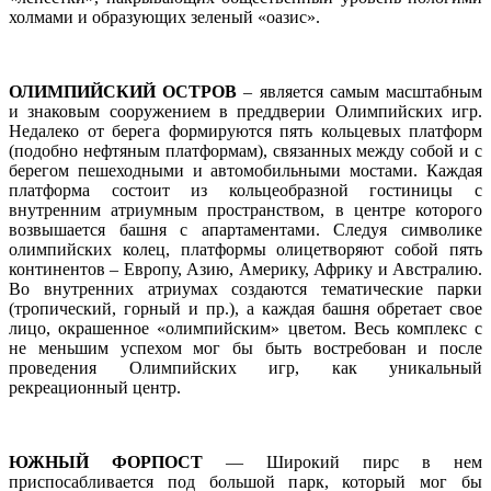
холмами и образующих зеленый «оазис».
ОЛИМПИЙСКИЙ ОСТРОВ
– является самым масштабным
и знаковым сооружением в преддверии Олимпийских игр.
Недалеко от берега формируются пять кольцевых платформ
(подобно нефтяным платформам), связанных между собой и с
берегом пешеходными и автомобильными мостами. Каждая
платформа состоит из кольцеобразной гостиницы с
внутренним атриумным пространством, в центре которого
возвышается башня с апартаментами. Следуя символике
олимпийских колец, платформы олицетворяют собой пять
континентов – Европу, Азию, Америку, Африку и Австралию.
Во внутренних атриумах создаются тематические парки
(тропический, горный и пр.), а каждая башня обретает свое
лицо, окрашенное «олимпийским» цветом. Весь комплекс с
не меньшим успехом мог бы быть востребован и после
проведения Олимпийских игр, как уникальный
рекреационный центр.
ЮЖНЫЙ ФОРПОСТ
— Широкий пирс в нем
приспосабливается под большой парк, который мог бы