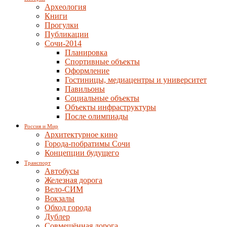
Археология
Книги
Прогулки
Публикации
Сочи-2014
Планировка
Спортивные объекты
Оформление
Гостиницы, медиацентры и университет
Павильоны
Социальные объекты
Объекты инфраструктуры
После олимпиады
Россия и Мир
Архитектурное кино
Города-побратимы Сочи
Концепции будущего
Транспорт
Автобусы
Железная дорога
Вело-СИМ
Вокзалы
Обход города
Дублер
Совмещённая дорога