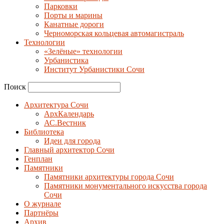
Парковки
Порты и марины
Канатные дороги
Черноморская кольцевая автомагистраль
Технологии
«Зелёные» технологии
Урбанистика
Институт Урбанистики Сочи
Поиск
Архитектура Сочи
АрхКалендарь
АС.Вестник
Библиотека
Идеи для города
Главный архитектор Сочи
Генплан
Памятники
Памятники архитектуры города Сочи
Памятники монументального искусства города
Сочи
О журнале
Партнёры
Архив