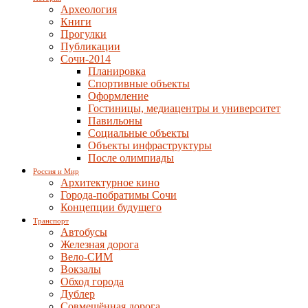
Археология
Книги
Прогулки
Публикации
Сочи-2014
Планировка
Спортивные объекты
Оформление
Гостиницы, медиацентры и университет
Павильоны
Социальные объекты
Объекты инфраструктуры
После олимпиады
Россия и Мир
Архитектурное кино
Города-побратимы Сочи
Концепции будущего
Транспорт
Автобусы
Железная дорога
Вело-СИМ
Вокзалы
Обход города
Дублер
Совмещённая дорога