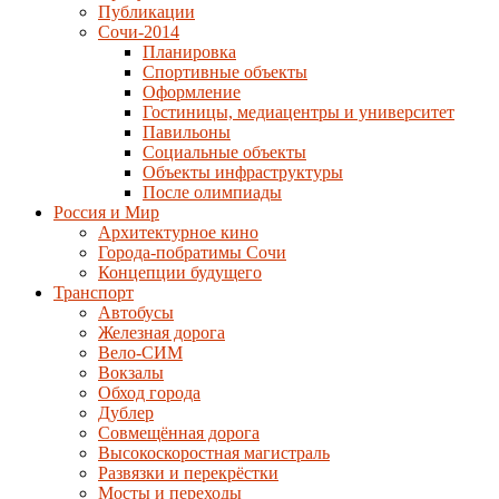
Публикации
Сочи-2014
Планировка
Спортивные объекты
Оформление
Гостиницы, медиацентры и университет
Павильоны
Социальные объекты
Объекты инфраструктуры
После олимпиады
Россия и Мир
Архитектурное кино
Города-побратимы Сочи
Концепции будущего
Транспорт
Автобусы
Железная дорога
Вело-СИМ
Вокзалы
Обход города
Дублер
Совмещённая дорога
Высокоскоростная магистраль
Развязки и перекрёстки
Мосты и переходы