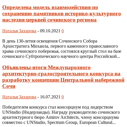
Определена модель взаимодействия по
сохранению памятников историко-культурного
наследия церквей сочинского региона
Наталья Захарова
-
09.10.2021
0
В день 130-летия освещения Сочинского Собора
Архистратига Михаила, первого каменного православного
храма сочинского побережья, состоялся круглый стол на базе
сочинского Субтропического научного центра Российской...
Объявлены итоги Международного
архитектурно-градостроительного конкурса на
разработку концепции Центральной набережной
Сочи
Наталья Захарова
-
16.07.2021
0
Победителем конкурса стал консорциум под лидерством
UNStudio (Нидерланды). Награду руководителю сочинского
архитектурного бюро Amirov Architects, члену консорциума
совместно с UNStudio, Spectrum Group, European Cultural...