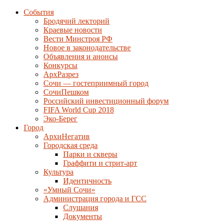
События
Бродячий лекторий
Краевые новости
Вести Минстроя РФ
Новое в законодательстве
Объявления и анонсы
Конкурсы
АрхРазрез
Сочи — гостеприимный город
СочиПешком
Российский инвестиционный форум
FIFA World Cup 2018
Эко-Берег
Город
АрхиНегатив
Городская среда
Парки и скверы
Граффити и стрит-арт
Культура
Идентичность
«Умный Сочи»
Администрация города и ГСС
Слушания
Документы