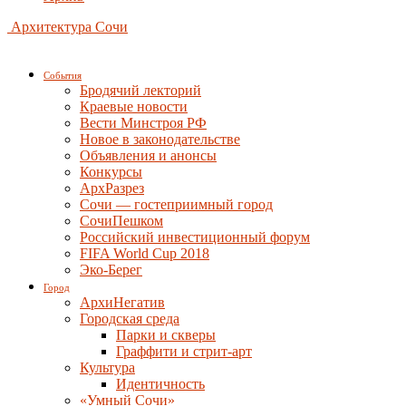
Архитектура Сочи
События
Бродячий лекторий
Краевые новости
Вести Минстроя РФ
Новое в законодательстве
Объявления и анонсы
Конкурсы
АрхРазрез
Сочи — гостеприимный город
СочиПешком
Российский инвестиционный форум
FIFA World Cup 2018
Эко-Берег
Город
АрхиНегатив
Городская среда
Парки и скверы
Граффити и стрит-арт
Культура
Идентичность
«Умный Сочи»