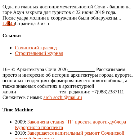
Одна из главных достопримечательностей Сочи - башню на
горе Ахун закрыта для туристов с 22 июня 2019 года.
После удара молнии в сооружении были обнаружены...
1
2
3
4
5
Страница 3 из 5
Ссылки
Сочинский краевед
Строительный журнал
16+ © Архитектура Сочи 2026___________ Рассказываем
просто и интересно об истории архитектуры города курорта,
основных тенденциях формирования его нового облика, а
также знаковых событиях в архитектурной
жизни_________________ тел. редакции: +7(988)2387111
Свяжитесь с нами:
arch-sochi@mail.ru
Time Machine
2009
:
Закончена стадия "П" проекта дороги-дублера
Курортного проспекта
2010
:
Завершается капитальный ремонт Сочинской
детской больницы