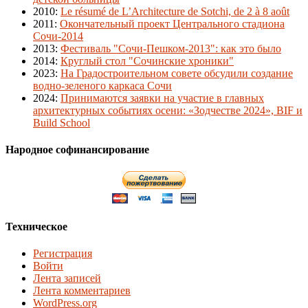
2010
:
Le résumé de L’Architecture de Sotchi, de 2 à 8 août
2011
:
Окончательный проект Центрального стадиона
Сочи-2014
2013
:
Фестиваль "Сочи-Пешком-2013": как это было
2014
:
Круглый стол "Сочинские хроники"
2023
:
На Градостроительном совете обсудили создание
водно-зеленого каркаса Сочи
2024
:
Принимаются заявки на участие в главных
архитектурных событиях осени: «Зодчестве 2024», BIF и
Build School
Народное софинансирование
Техническое
Регистрация
Войти
Лента записей
Лента комментариев
WordPress.org