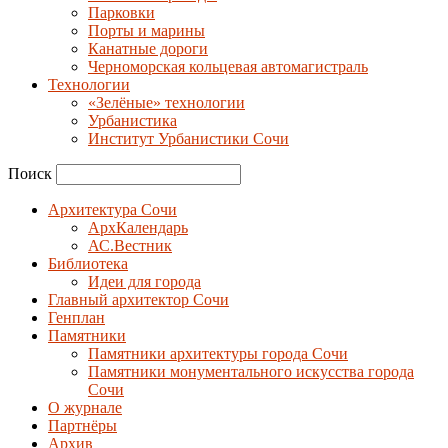
Парковки
Порты и марины
Канатные дороги
Черноморская кольцевая автомагистраль
Технологии
«Зелёные» технологии
Урбанистика
Институт Урбанистики Сочи
Поиск
Архитектура Сочи
АрхКалендарь
АС.Вестник
Библиотека
Идеи для города
Главный архитектор Сочи
Генплан
Памятники
Памятники архитектуры города Сочи
Памятники монументального искусства города
Сочи
О журнале
Партнёры
Архив