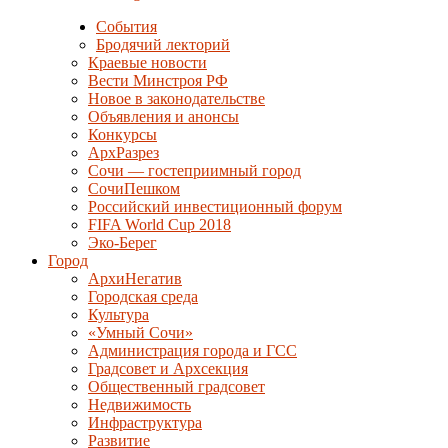
События
Бродячий лекторий
Краевые новости
Вести Минстроя РФ
Новое в законодательстве
Объявления и анонсы
Конкурсы
АрхРазрез
Сочи — гостеприимный город
СочиПешком
Российский инвестиционный форум
FIFA World Cup 2018
Эко-Берег
Город
АрхиНегатив
Городская среда
Культура
«Умный Сочи»
Администрация города и ГСС
Градсовет и Архсекция
Общественный градсовет
Недвижимость
Инфраструктура
Развитие