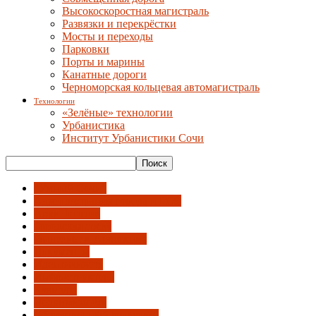
Высокоскоростная магистраль
Развязки и перекрёстки
Мосты и переходы
Парковки
Порты и марины
Канатные дороги
Черноморская кольцевая автомагистраль
Технологии
«Зелёные» технологии
Урбанистика
Институт Урбанистики Сочи
"Умный Сочи"
Администрация города и ГСС
АрхиНегатив
Городская среда
Градсовет и Архсекция
Документы
Идентичность
Инфраструктура
Культура
Недвижимость
Общественный градсовет