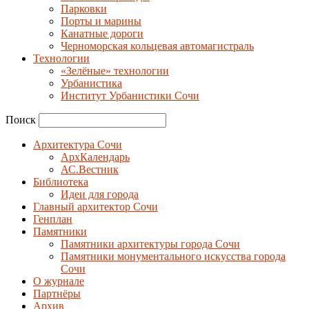
Парковки
Порты и марины
Канатные дороги
Черноморская кольцевая автомагистраль
Технологии
«Зелёные» технологии
Урбанистика
Институт Урбанистики Сочи
Поиск
Архитектура Сочи
АрхКалендарь
АС.Вестник
Библиотека
Идеи для города
Главный архитектор Сочи
Генплан
Памятники
Памятники архитектуры города Сочи
Памятники монументального искусства города
Сочи
О журнале
Партнёры
Архив