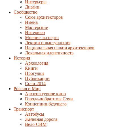
Интерьеры
Дизайн
Сообщество
Союз архитекторов
Имена
Мастерские
Интервью
Мнение эксперта
Лекции и выступления
Национальная палата архитекторов
Локальная идентичность
История
Археология
Книги
Прогулки
Публикации
Сочи-2014
Россия и Мир
Архитектурное кино
Города-побратимы Сочи
Концепции будущего
Транспорт
Автобусы
Железная дорога
Вело-СИМ