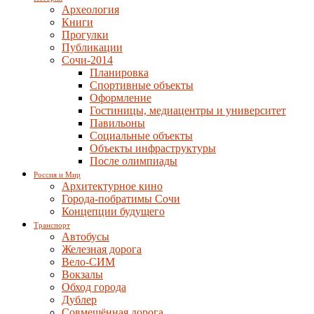
Археология
Книги
Прогулки
Публикации
Сочи-2014
Планировка
Спортивные объекты
Оформление
Гостиницы, медиацентры и университет
Павильоны
Социальные объекты
Объекты инфраструктуры
После олимпиады
Россия и Мир
Архитектурное кино
Города-побратимы Сочи
Концепции будущего
Транспорт
Автобусы
Железная дорога
Вело-СИМ
Вокзалы
Обход города
Дублер
Совмещённая дорога