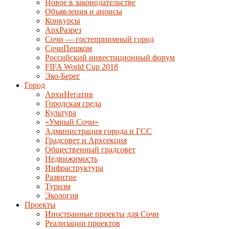
Новое в законодательстве
Объявления и анонсы
Конкурсы
АрхРазрез
Сочи — гостеприимный город
СочиПешком
Российский инвестиционный форум
FIFA World Cup 2018
Эко-Берег
Город
АрхиНегатив
Городская среда
Культура
«Умный Сочи»
Администрация города и ГСС
Градсовет и Архсекция
Общественный градсовет
Недвижимость
Инфраструктура
Развитие
Туризм
Экология
Проекты
Иностранные проекты для Сочи
Реализации проектов