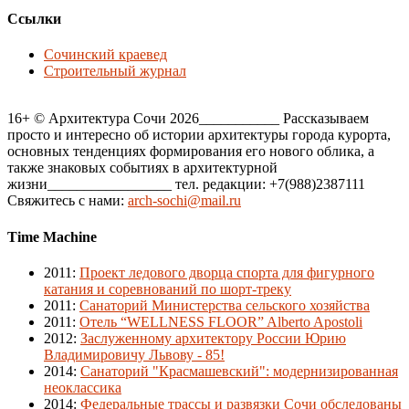
Ссылки
Сочинский краевед
Строительный журнал
16+ © Архитектура Сочи 2026___________ Рассказываем
просто и интересно об истории архитектуры города курорта,
основных тенденциях формирования его нового облика, а
также знаковых событиях в архитектурной
жизни_________________ тел. редакции: +7(988)2387111
Свяжитесь с нами:
arch-sochi@mail.ru
Time Machine
2011
:
Проект ледового дворца спорта для фигурного
катания и соревнований по шорт-треку
2011
:
Санаторий Министерства сельского хозяйства
2011
:
Отель “WELLNESS FLOOR” Alberto Apostoli
2012
:
Заслуженному архитектору России Юрию
Владимировичу Львову - 85!
2014
:
Санаторий "Красмашевский": модернизированная
неоклассика
2014
:
Федеральные трассы и развязки Сочи обследованы