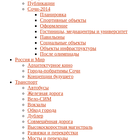
Публикации
Сочи-2014
Планировка
Спортивные объекты
Оформление
Гостиницы, медиацентры и университет
Павильоны
Социальные объекты
Объекты инфраструктуры
После олимпиады
Россия и Мир
Архитектурное кино
Города-побратимы Сочи
Концепции будущего
Транспорт
Автобусы
Железная дорога
Вело-СИМ
Вокзалы
Обход города
Дублер
Совмещённая дорога
Высокоскоростная магистраль
Развязки и перекрёстки
Мосты и переходы