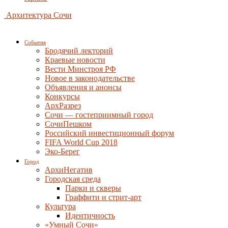
Архитектура Сочи
События
Бродячий лекторий
Краевые новости
Вести Минстроя РФ
Новое в законодательстве
Объявления и анонсы
Конкурсы
АрхРазрез
Сочи — гостеприимный город
СочиПешком
Российский инвестиционный форум
FIFA World Cup 2018
Эко-Берег
Город
АрхиНегатив
Городская среда
Парки и скверы
Граффити и стрит-арт
Культура
Идентичность
«Умный Сочи»