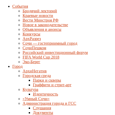
События
Бродячий лекторий
Краевые новости
Вести Минстроя РФ
Новое в законодательстве
Объявления и анонсы
Конкурсы
АрхРазрез
Сочи — гостеприимный город
СочиПешком
Российский инвестиционный форум
FIFA World Cup 2018
Эко-Берег
Город
АрхиНегатив
Городская среда
Парки и скверы
Граффити и стрит-арт
Культура
Идентичность
«Умный Сочи»
Администрация города и ГСС
Слушания
Документы