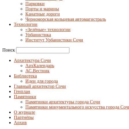
Парковки
Порты и марины
Канатные дороги
Черноморская кольцевая автомагистраль
Технологии
«Зелёные» технологии
Урбанистика
Институт Урбанистики Сочи
Поиск
Архитектура Сочи
АрхКалендарь
АС.Вестник
Библиотека
Идеи для города
Главный архитектор Сочи
Генплан
Памятники
Памятники архитектуры города Сочи
Памятники монументального искусства города Соч
О журнале
Партнёры
Архив