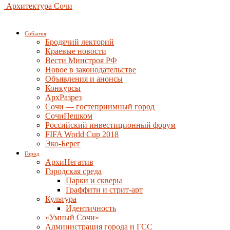
Архитектура Сочи
События
Бродячий лекторий
Краевые новости
Вести Минстроя РФ
Новое в законодательстве
Объявления и анонсы
Конкурсы
АрхРазрез
Сочи — гостеприимный город
СочиПешком
Российский инвестиционный форум
FIFA World Cup 2018
Эко-Берег
Город
АрхиНегатив
Городская среда
Парки и скверы
Граффити и стрит-арт
Культура
Идентичность
«Умный Сочи»
Администрация города и ГСС