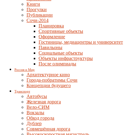
Книги
Прогулки
Публикации
Сочи-2014
Планировка
Спортивные объекты
Оформление
Гостиницы, медиацентры и университет
Павильоны
Социальные объекты
Объекты инфраструктуры
После олимпиады
Россия и Мир
Архитектурное кино
Города-побратимы Сочи
Концепции будущего
Транспорт
Автобусы
Железная дорога
Вело-СИМ
Вокзалы
Обход города
Дублер
Совмещённая дорога
Высокоскоростная магистраль