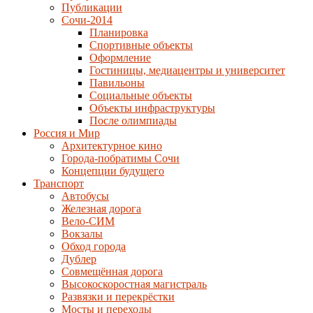
Публикации
Сочи-2014
Планировка
Спортивные объекты
Оформление
Гостиницы, медиацентры и университет
Павильоны
Социальные объекты
Объекты инфраструктуры
После олимпиады
Россия и Мир
Архитектурное кино
Города-побратимы Сочи
Концепции будущего
Транспорт
Автобусы
Железная дорога
Вело-СИМ
Вокзалы
Обход города
Дублер
Совмещённая дорога
Высокоскоростная магистраль
Развязки и перекрёстки
Мосты и переходы