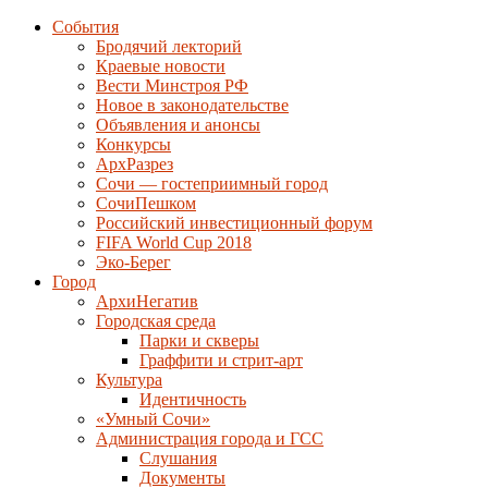
События
Бродячий лекторий
Краевые новости
Вести Минстроя РФ
Новое в законодательстве
Объявления и анонсы
Конкурсы
АрхРазрез
Сочи — гостеприимный город
СочиПешком
Российский инвестиционный форум
FIFA World Cup 2018
Эко-Берег
Город
АрхиНегатив
Городская среда
Парки и скверы
Граффити и стрит-арт
Культура
Идентичность
«Умный Сочи»
Администрация города и ГСС
Слушания
Документы