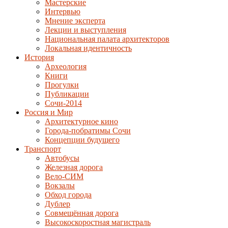
Мастерские
Интервью
Мнение эксперта
Лекции и выступления
Национальная палата архитекторов
Локальная идентичность
История
Археология
Книги
Прогулки
Публикации
Сочи-2014
Россия и Мир
Архитектурное кино
Города-побратимы Сочи
Концепции будущего
Транспорт
Автобусы
Железная дорога
Вело-СИМ
Вокзалы
Обход города
Дублер
Совмещённая дорога
Высокоскоростная магистраль