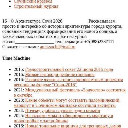
Сочинский краевед
Строительный журнал
16+ © Архитектура Сочи 2026___________ Рассказываем
просто и интересно об истории архитектуры города курорта,
основных тенденциях формирования его нового облика, а
также знаковых событиях в архитектурной
жизни_________________ тел. редакции: +7(988)2387111
Свяжитесь с нами:
arch-sochi@mail.ru
Time Machine
2015
:
Градостроительный совет 22 июля 2015 года
2016
:
Живые изгороди реабилитированы
2016
:
Развитие яхтинга станет приоритетным проектом
региона на форуме "Сочи-2016"
2021
:
Международный фестиваль «Зодчество» состоится
в октябре
2023
:
Какие объекты могут составить паломнический
маршрут в Сочинском нацпарке обсудили эксперты
2024
:
Почему удобно слушать радио онлайн
2025
:
На сколько можно забронировать квартиру в
новостройке у застройщика
2016
:
Новые тоненькие кирпичи для трендовых домов