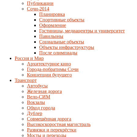
Публикации
Сочи-2014
Планировка
Спортивные объекты
Оформление
Гостиницы, медиацентры и университет
Павильоны
Социальные объекты
Объекты инфраструктуры
После олимпиады
Россия и Мир
Архитектурное кино
Города-побратимы Сочи
Концепции будущего
Транспорт
Автобусы
Железная дорога
Вело-СИМ
Вокзалы
Обход города
Дублер
Совмещённая дорога
Высокоскоростная магистраль
Развязки и перекрёстки
Мосты и переходы