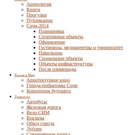
Археология
Книги
Прогулки
Публикации
Сочи-2014
Планировка
Спортивные объекты
Оформление
Гостиницы, медиацентры и университет
Павильоны
Социальные объекты
Объекты инфраструктуры
После олимпиады
Россия и Мир
Архитектурное кино
Города-побратимы Сочи
Концепции будущего
Транспорт
Автобусы
Железная дорога
Вело-СИМ
Вокзалы
Обход города
Дублер
Совмещённая дорога