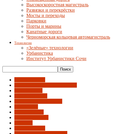
Высокоскоростная магистраль
Развязки и перекрёстки
Мосты и переходы
Парковки
Порты и марины
Канатные дороги
Черноморская кольцевая автомагистраль
Технологии
«Зелёные» технологии
Урбанистика
Институт Урбанистики Сочи
"Умный Сочи"
Администрация города и ГСС
АрхиНегатив
Городская среда
Градсовет и Архсекция
Документы
Идентичность
Инфраструктура
Культура
Недвижимость
Общественный градсовет