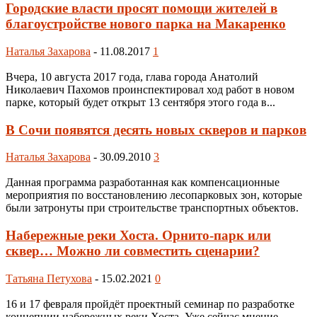
Городские власти просят помощи жителей в
благоустройстве нового парка на Макаренко
Наталья Захарова
-
11.08.2017
1
Вчера, 10 августа 2017 года, глава города Анатолий
Николаевич Пахомов проинспектировал ход работ в новом
парке, который будет открыт 13 сентября этого года в...
В Сочи появятся десять новых скверов и парков
Наталья Захарова
-
30.09.2010
3
Данная программа разработанная как компенсационные
мероприятия по восстановлению лесопарковых зон, которые
были затронуты при строительстве транспортных объектов.
Набережные реки Хоста. Орнито-парк или
сквер… Можно ли совместить сценарии?
Татьяна Петухова
-
15.02.2021
0
16 и 17 февраля пройдёт проектный семинар по разработке
концепции набережных реки Хоста. Уже сейчас мнение