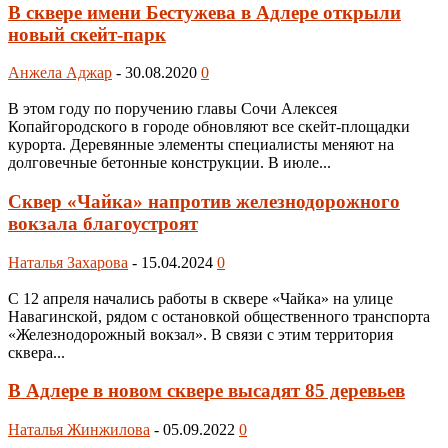
В сквере имени Бестужева в Адлере открыли
новый скейт-парк
Анжела Аджар
-
30.08.2020
0
В этом году по поручению главы Сочи Алексея
Копайгородского в городе обновляют все скейт-площадки
курорта. Деревянные элементы специалисты меняют на
долговечные бетонные конструкции. В июле...
Сквер «Чайка» напротив железнодорожного
вокзала благоустроят
Наталья Захарова
-
15.04.2024
0
С 12 апреля начались работы в сквере «Чайка» на улице
Навагинской, рядом с остановкой общественного транспорта
«Железнодорожный вокзал». В связи с этим территория
сквера...
В Адлере в новом сквере высадят 85 деревьев
Наталья Жинжилова
-
05.09.2022
0