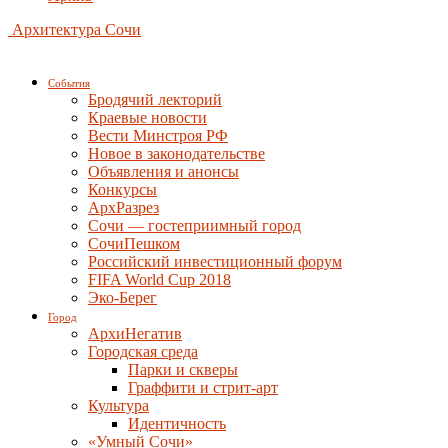
Архитектура Сочи
События
Бродячий лекторий
Краевые новости
Вести Минстроя РФ
Новое в законодательстве
Объявления и анонсы
Конкурсы
АрхРазрез
Сочи — гостеприимный город
СочиПешком
Российский инвестиционный форум
FIFA World Cup 2018
Эко-Берег
Город
АрхиНегатив
Городская среда
Парки и скверы
Граффити и стрит-арт
Культура
Идентичность
«Умный Сочи»