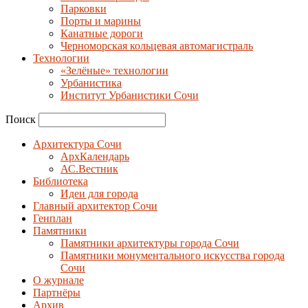
Парковки
Порты и марины
Канатные дороги
Черноморская кольцевая автомагистраль
Технологии
«Зелёные» технологии
Урбанистика
Институт Урбанистики Сочи
Поиск
Архитектура Сочи
АрхКалендарь
АС.Вестник
Библиотека
Идеи для города
Главный архитектор Сочи
Генплан
Памятники
Памятники архитектуры города Сочи
Памятники монументального искусства города
Сочи
О журнале
Партнёры
Архив