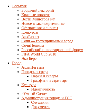
События
Бродячий лекторий
Краевые новости
Вести Минстроя РФ
Новое в законодательстве
Объявления и анонсы
Конкурсы
АрхРазрез
Сочи — гостеприимный город
СочиПешком
Российский инвестиционный форум
FIFA World Cup 2018
Эко-Берег
Город
АрхиНегатив
Городская среда
Парки и скверы
Граффити и стрит-арт
Культура
Идентичность
«Умный Сочи»
Администрация города и ГСС
Слушания
Документы