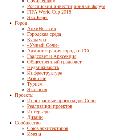
СочиПешком
Российский инвестиционный форум
FIFA World Cup 2018
Эко-Берег
Город
АрхиНегатив
Городская среда
Культура
«Умный Сочи»
Администрация города и ГСС
Градсовет и Архсекция
Общественный градсовет
Недвижимость
Инфраструктура
Развитие
Туризм
Экология
Проекты
Иностранные проекты для Сочи
Реализации проектов
Интерьеры
Дизайн
Сообщество
Союз архитекторов
Имена