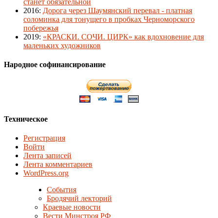
станет обязательной
2016
:
Дорога через Шаумянский перевал - платная
соломинка для тонущего в пробках Черноморского
побережья
2019
:
«КРАСКИ. СОЧИ. ЦИРК» как вдохновение для
маленьких художников
Народное софинансирование
Техническое
Регистрация
Войти
Лента записей
Лента комментариев
WordPress.org
События
Бродячий лекторий
Краевые новости
Вести Минстроя РФ