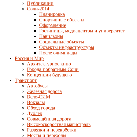
Публикации
Сочи-2014
Планировка
Спортивные объекты
Оформление
Гостиницы, медиацентры и университет
Павильоны
Социальные объекты
Объекты инфраструктуры
После олимпиады
Россия и Мир
Архитектурное кино
Города-побратимы Сочи
Концепции будущего
Транспорт
Автобусы
Железная дорога
Вело-СИМ
Вокзалы
Обход города
Дублер
Совмещённая дорога
Высокоскоростная магистраль
Развязки и перекрёстки
Мосты и переходы