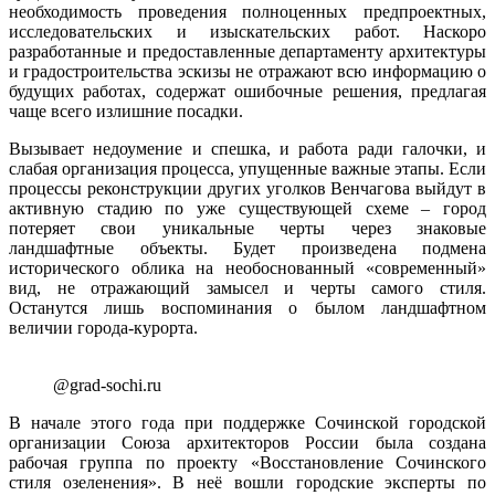
необходимость проведения полноценных предпроектных,
исследовательских и изыскательских работ. Наскоро
разработанные и предоставленные департаменту архитектуры
и градостроительства эскизы не отражают всю информацию о
будущих работах, содержат ошибочные решения, предлагая
чаще всего излишние посадки.
Вызывает недоумение и спешка, и работа ради галочки, и
слабая организация процесса, упущенные важные этапы. Если
процессы реконструкции других уголков Венчагова выйдут в
активную стадию по уже существующей схеме – город
потеряет свои уникальные черты через знаковые
ландшафтные объекты. Будет произведена подмена
исторического облика на необоснованный «современный»
вид, не отражающий замысел и черты самого стиля.
Останутся лишь воспоминания о былом ландшафтном
величии города-курорта.
@grad-sochi.ru
В начале этого года при поддержке Сочинской городской
организации Союза архитекторов России была создана
рабочая группа по проекту «Восстановление Сочинского
стиля озеленения». В неё вошли городские эксперты по