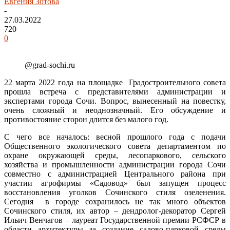
Евгения Зотова
-
27.03.2022
720
0
@grad-sochi.ru
22 марта 2022 года на площадке Градостроительного совета
прошла встреча с представителями администрации и
экспертами города Сочи. Вопрос, вынесенный на повестку,
очень сложный и неоднозначный. Его обсуждение и
противостояние сторон длится без малого год.
С чего все началось: весной прошлого года с подачи
Общественного экологического совета департаментом по
охране окружающей среды, лесопаркового, сельского
хозяйства и промышленности администрации города Сочи
совместно с администрацией Центрального района при
участии агрофирмы «Садовод» был запущен процесс
восстановления уголков Сочинского стиля озеленения.
Сегодня в городе сохранилось не так много объектов
Сочинского стиля, их автор – дендролог-декоратор Сергей
Ильич Венчагов – лауреат Государственной премии РСФСР в
области архитектуры за создание садово-парковой среды