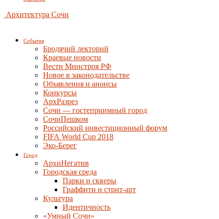
Архитектура Сочи
События
Бродячий лекторий
Краевые новости
Вести Минстроя РФ
Новое в законодательстве
Объявления и анонсы
Конкурсы
АрхРазрез
Сочи — гостеприимный город
СочиПешком
Российский инвестиционный форум
FIFA World Cup 2018
Эко-Берег
Город
АрхиНегатив
Городская среда
Парки и скверы
Граффити и стрит-арт
Культура
Идентичность
«Умный Сочи»