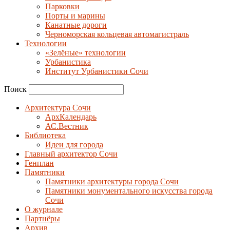
Парковки
Порты и марины
Канатные дороги
Черноморская кольцевая автомагистраль
Технологии
«Зелёные» технологии
Урбанистика
Институт Урбанистики Сочи
Поиск
Архитектура Сочи
АрхКалендарь
АС.Вестник
Библиотека
Идеи для города
Главный архитектор Сочи
Генплан
Памятники
Памятники архитектуры города Сочи
Памятники монументального искусства города
Сочи
О журнале
Партнёры
Архив