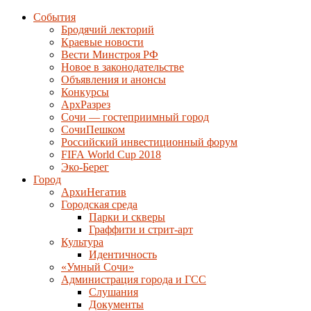
События
Бродячий лекторий
Краевые новости
Вести Минстроя РФ
Новое в законодательстве
Объявления и анонсы
Конкурсы
АрхРазрез
Сочи — гостеприимный город
СочиПешком
Российский инвестиционный форум
FIFA World Cup 2018
Эко-Берег
Город
АрхиНегатив
Городская среда
Парки и скверы
Граффити и стрит-арт
Культура
Идентичность
«Умный Сочи»
Администрация города и ГСС
Слушания
Документы