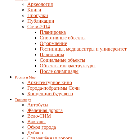
Археология
Книги
Прогулки
Публикации
Сочи-2014
Планировка
Спортивные объекты
Оформление
Гостиницы, медиацентры и университет
Павильоны
Социальные объекты
Объекты инфраструктуры
После олимпиады
Россия и Мир
Архитектурное кино
Города-побратимы Сочи
Концепции будущего
Транспорт
Автобусы
Железная дорога
Вело-СИМ
Вокзалы
Обход города
Дублер
Совмещённая дорога