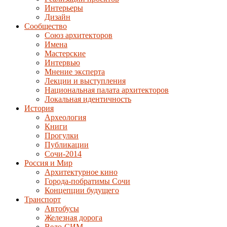
Интерьеры
Дизайн
Сообщество
Союз архитекторов
Имена
Мастерские
Интервью
Мнение эксперта
Лекции и выступления
Национальная палата архитекторов
Локальная идентичность
История
Археология
Книги
Прогулки
Публикации
Сочи-2014
Россия и Мир
Архитектурное кино
Города-побратимы Сочи
Концепции будущего
Транспорт
Автобусы
Железная дорога
Вело-СИМ