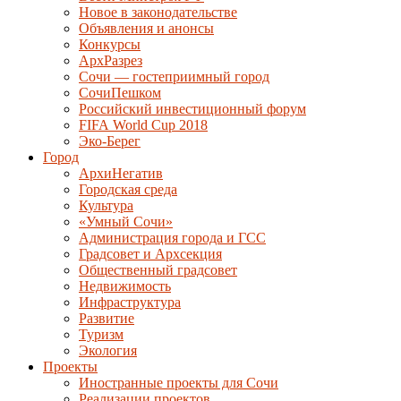
Новое в законодательстве
Объявления и анонсы
Конкурсы
АрхРазрез
Сочи — гостеприимный город
СочиПешком
Российский инвестиционный форум
FIFA World Cup 2018
Эко-Берег
Город
АрхиНегатив
Городская среда
Культура
«Умный Сочи»
Администрация города и ГСС
Градсовет и Архсекция
Общественный градсовет
Недвижимость
Инфраструктура
Развитие
Туризм
Экология
Проекты
Иностранные проекты для Сочи
Реализации проектов