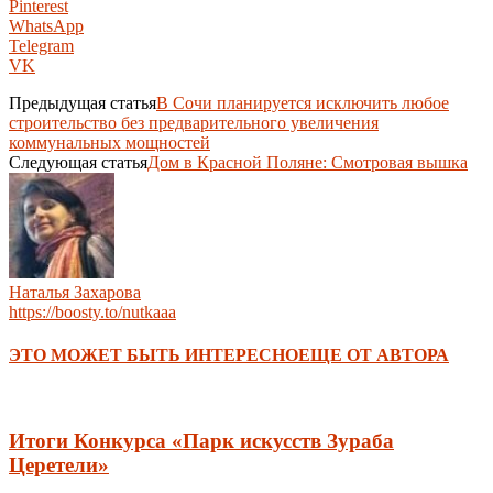
Pinterest
WhatsApp
Telegram
VK
Предыдущая статья
В Сочи планируется исключить любое
строительство без предварительного увеличения
коммунальных мощностей
Следующая статья
Дом в Красной Поляне: Смотровая вышка
Наталья Захарова
https://boosty.to/nutkaaa
ЭТО МОЖЕТ БЫТЬ ИНТЕРЕСНО
ЕЩЕ ОТ АВТОРА
Итоги Конкурса «Парк искусств Зураба
Церетели»