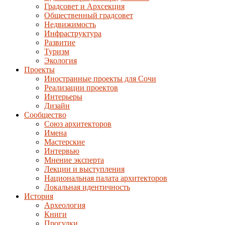
Градсовет и Архсекция
Общественный градсовет
Недвижимость
Инфраструктура
Развитие
Туризм
Экология
Проекты
Иностранные проекты для Сочи
Реализации проектов
Интерьеры
Дизайн
Сообщество
Союз архитекторов
Имена
Мастерские
Интервью
Мнение эксперта
Лекции и выступления
Национальная палата архитекторов
Локальная идентичность
История
Археология
Книги
Прогулки