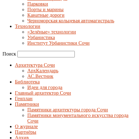
Парковки
Порты и марины
Канатные дороги
Черноморская кольцевая автомагистраль
Технологии
«Зелёные» технологии
Урбанистика
Институт Урбанистики Сочи
Поиск
Архитектура Сочи
АрхКалендарь
АС.Вестник
Библиотека
Идеи для города
Главный архитектор Сочи
Генплан
Памятники
Памятники архитектуры города Сочи
Памятники монументального искусства города
Сочи
О журнале
Партнёры
Архив