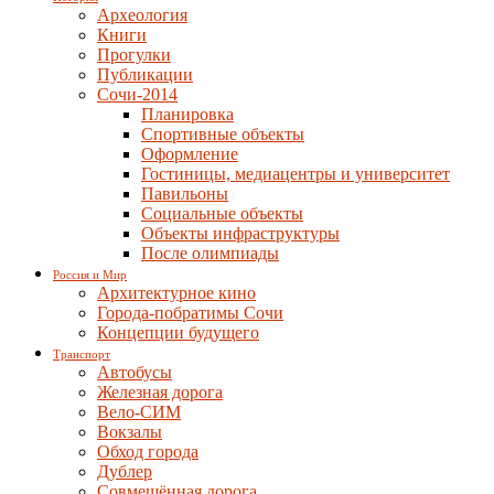
Археология
Книги
Прогулки
Публикации
Сочи-2014
Планировка
Спортивные объекты
Оформление
Гостиницы, медиацентры и университет
Павильоны
Социальные объекты
Объекты инфраструктуры
После олимпиады
Россия и Мир
Архитектурное кино
Города-побратимы Сочи
Концепции будущего
Транспорт
Автобусы
Железная дорога
Вело-СИМ
Вокзалы
Обход города
Дублер
Совмещённая дорога