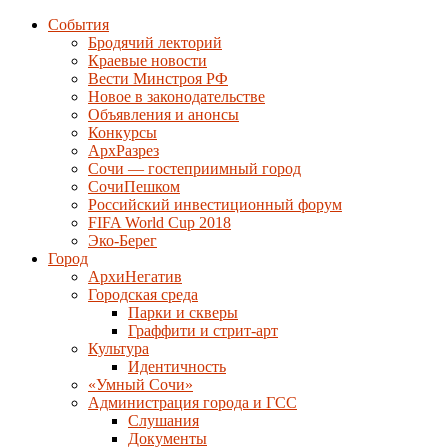
События
Бродячий лекторий
Краевые новости
Вести Минстроя РФ
Новое в законодательстве
Объявления и анонсы
Конкурсы
АрхРазрез
Сочи — гостеприимный город
СочиПешком
Российский инвестиционный форум
FIFA World Cup 2018
Эко-Берег
Город
АрхиНегатив
Городская среда
Парки и скверы
Граффити и стрит-арт
Культура
Идентичность
«Умный Сочи»
Администрация города и ГСС
Слушания
Документы