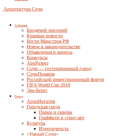
Архитектура Сочи
События
Бродячий лекторий
Краевые новости
Вести Минстроя РФ
Новое в законодательстве
Объявления и анонсы
Конкурсы
АрхРазрез
Сочи — гостеприимный город
СочиПешком
Российский инвестиционный форум
FIFA World Cup 2018
Эко-Берег
Город
АрхиНегатив
Городская среда
Парки и скверы
Граффити и стрит-арт
Культура
Идентичность
«Умный Сочи»