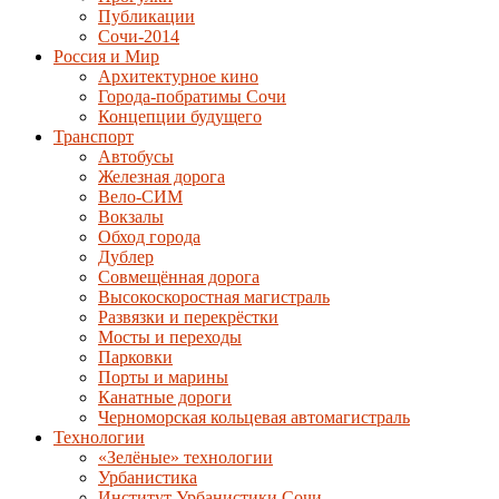
Публикации
Сочи-2014
Россия и Мир
Архитектурное кино
Города-побратимы Сочи
Концепции будущего
Транспорт
Автобусы
Железная дорога
Вело-СИМ
Вокзалы
Обход города
Дублер
Совмещённая дорога
Высокоскоростная магистраль
Развязки и перекрёстки
Мосты и переходы
Парковки
Порты и марины
Канатные дороги
Черноморская кольцевая автомагистраль
Технологии
«Зелёные» технологии
Урбанистика
Институт Урбанистики Сочи