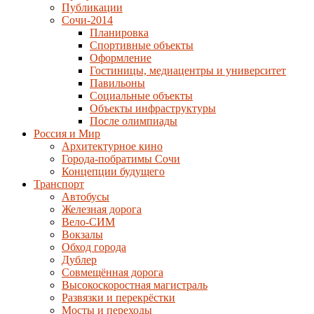
Публикации
Сочи-2014
Планировка
Спортивные объекты
Оформление
Гостиницы, медиацентры и университет
Павильоны
Социальные объекты
Объекты инфраструктуры
После олимпиады
Россия и Мир
Архитектурное кино
Города-побратимы Сочи
Концепции будущего
Транспорт
Автобусы
Железная дорога
Вело-СИМ
Вокзалы
Обход города
Дублер
Совмещённая дорога
Высокоскоростная магистраль
Развязки и перекрёстки
Мосты и переходы