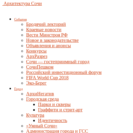
Архитектура Сочи
События
Бродячий лекторий
Краевые новости
Вести Минстроя РФ
Новое в законодательстве
Объявления и анонсы
Конкурсы
АрхРазрез
Сочи — гостеприимный город
СочиПешком
Российский инвестиционный форум
FIFA World Cup 2018
Эко-Берег
Город
АрхиНегатив
Городская среда
Парки и скверы
Граффити и стрит-арт
Культура
Идентичность
«Умный Сочи»
Администрация города и ГСС