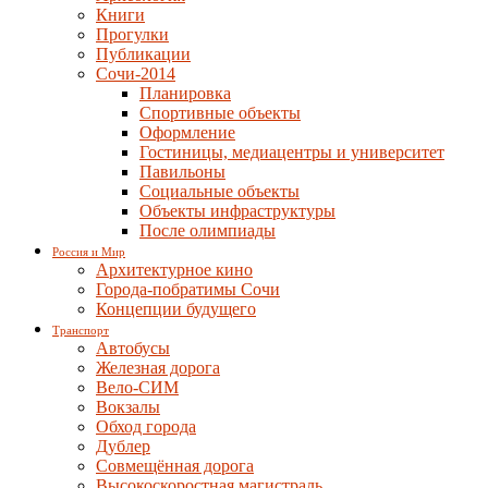
Книги
Прогулки
Публикации
Сочи-2014
Планировка
Спортивные объекты
Оформление
Гостиницы, медиацентры и университет
Павильоны
Социальные объекты
Объекты инфраструктуры
После олимпиады
Россия и Мир
Архитектурное кино
Города-побратимы Сочи
Концепции будущего
Транспорт
Автобусы
Железная дорога
Вело-СИМ
Вокзалы
Обход города
Дублер
Совмещённая дорога
Высокоскоростная магистраль