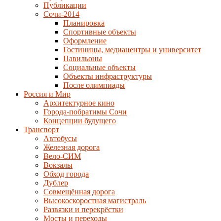
Публикации
Сочи-2014
Планировка
Спортивные объекты
Оформление
Гостиницы, медиацентры и университет
Павильоны
Социальные объекты
Объекты инфраструктуры
После олимпиады
Россия и Мир
Архитектурное кино
Города-побратимы Сочи
Концепции будущего
Транспорт
Автобусы
Железная дорога
Вело-СИМ
Вокзалы
Обход города
Дублер
Совмещённая дорога
Высокоскоростная магистраль
Развязки и перекрёстки
Мосты и переходы