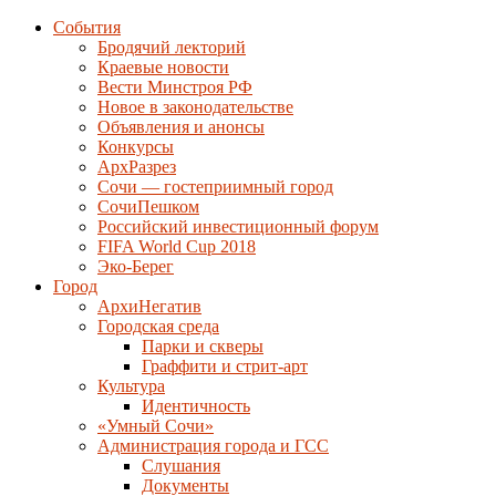
События
Бродячий лекторий
Краевые новости
Вести Минстроя РФ
Новое в законодательстве
Объявления и анонсы
Конкурсы
АрхРазрез
Сочи — гостеприимный город
СочиПешком
Российский инвестиционный форум
FIFA World Cup 2018
Эко-Берег
Город
АрхиНегатив
Городская среда
Парки и скверы
Граффити и стрит-арт
Культура
Идентичность
«Умный Сочи»
Администрация города и ГСС
Слушания
Документы