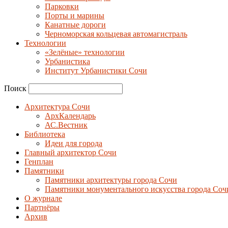
Парковки
Порты и марины
Канатные дороги
Черноморская кольцевая автомагистраль
Технологии
«Зелёные» технологии
Урбанистика
Институт Урбанистики Сочи
Поиск
Архитектура Сочи
АрхКалендарь
АС.Вестник
Библиотека
Идеи для города
Главный архитектор Сочи
Генплан
Памятники
Памятники архитектуры города Сочи
Памятники монументального искусства города Соч
О журнале
Партнёры
Архив