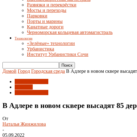
Развязки и перекрёстки
Мосты и переходы
Парковки
Порты и марины
Канатные дороги
Черноморская кольцевая автомагистраль
Технологии
«Зелёные» технологии
Урбанистика
Институт Урбанистики Сочи
Домой
Город
Городская среда
В Адлере в новом сквере высадят
Городская среда
Новости
Парки и скверы
В Адлере в новом сквере высадят 85 де
От
Наталья Жинжилова
-
05.09.2022