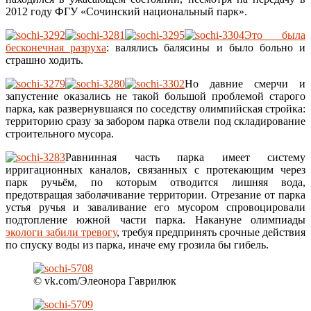
2012 году ФГУ «Сочинский национальный парк».
Это была
бесконечная разруха
: валялись балясины и было больно и
страшно ходить.
Но давние смерчи и
запустение оказались не такой большой проблемой старого
парка, как развернувшаяся по соседству олимпийская стройка:
территорию сразу за забором парка отвели под складирование
строительного мусора.
Равнинная часть парка имеет систему
ирригационных каналов, связанных с протекающим через
парк ручьём, по которым отводится лишняя вода,
предотвращая заболачивание территории. Отрезание от парка
устья ручья и заваливание его мусором спровоцировали
подтопление южной части парка. Накануне олимпиады
экологи забили тревогу
, требуя предпринять срочные действия
по спуску воды из парка, иначе ему грозила бы гибель.
© vk.com/Элеонора Гаврилюк