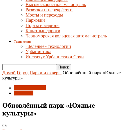
Высокоскоростная магистраль
Развязки и перекрёстки
Мосты и переходы
Парковки
Порты и марины
Канатные дороги
Черноморская кольцевая автомагистраль
Технологии
«Зелёные» технологии
Урбанистика
Институт Урбанистики Сочи
Домой
Город
Парки и скверы
Обновлённый парк «Южные
культуры»
Парки и скверы
Прогулки
Обновлённый парк «Южные
культуры»
От