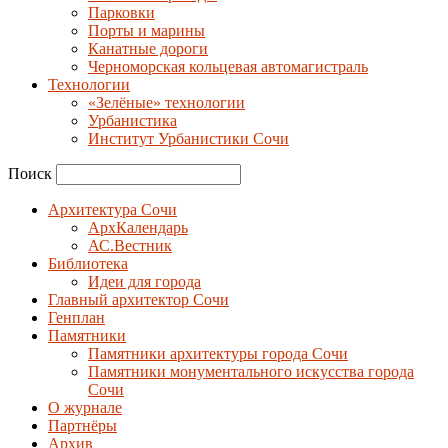
Парковки
Порты и марины
Канатные дороги
Черноморская кольцевая автомагистраль
Технологии
«Зелёные» технологии
Урбанистика
Институт Урбанистики Сочи
Поиск
Архитектура Сочи
АрхКалендарь
АС.Вестник
Библиотека
Идеи для города
Главный архитектор Сочи
Генплан
Памятники
Памятники архитектуры города Сочи
Памятники монументального искусства города
Сочи
О журнале
Партнёры
Архив