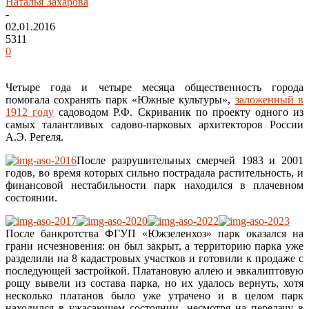
Наталья Захарова
-
02.01.2016
5311
0
Четыре года и четыре месяца общественность города
помогала сохранять парк «Южные культуры»,
заложенный в
1912 году
садоводом Р.Ф. Скриваник по проекту одного из
самых талантливых садово-парковых архитекторов России
А.Э. Регеля.
После разрушительных смерчей 1983 и 2001
годов, во время которых сильно пострадала растительность, и
финансовой нестабильности парк находился в плачевном
состоянии.
После банкротства ФГУП «Южзеленхоз» парк оказался на
грани исчезновения: он был закрыт, а территорию парка уже
разделили на 8 кадастровых участков и готовили к продаже с
последующей застройкой. Платановую аллею и эвкалиптовую
рощу вывели из состава парка, но их удалось вернуть, хотя
несколько платанов было уже утрачено и в целом парк
находился в ужасающем состоянии, несмотря на передачу в