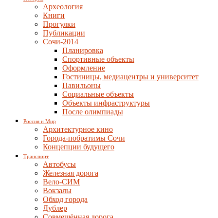
Археология
Книги
Прогулки
Публикации
Сочи-2014
Планировка
Спортивные объекты
Оформление
Гостиницы, медиацентры и университет
Павильоны
Социальные объекты
Объекты инфраструктуры
После олимпиады
Россия и Мир
Архитектурное кино
Города-побратимы Сочи
Концепции будущего
Транспорт
Автобусы
Железная дорога
Вело-СИМ
Вокзалы
Обход города
Дублер
Совмещённая дорога