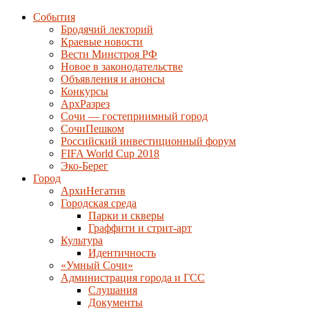
События
Бродячий лекторий
Краевые новости
Вести Минстроя РФ
Новое в законодательстве
Объявления и анонсы
Конкурсы
АрхРазрез
Сочи — гостеприимный город
СочиПешком
Российский инвестиционный форум
FIFA World Cup 2018
Эко-Берег
Город
АрхиНегатив
Городская среда
Парки и скверы
Граффити и стрит-арт
Культура
Идентичность
«Умный Сочи»
Администрация города и ГСС
Слушания
Документы