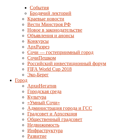
События
Бродячий лекторий
Краевые новости
Вести Минстроя РФ
Новое в законодательстве
Объявления и анонсы
Конкурсы
АрхРазрез
Сочи — гостеприимный город
СочиПешком
Российский инвестиционный форум
FIFA World Cup 2018
Эко-Берег
Город
АрхиНегатив
Городская среда
Культура
«Умный Сочи»
Администрация города и ГСС
Градсовет и Архсекция
Общественный градсовет
Недвижимость
Инфраструктура
Развитие