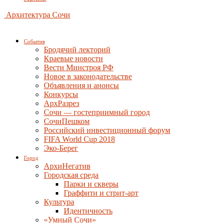
Архитектура Сочи
События
Бродячий лекторий
Краевые новости
Вести Минстроя РФ
Новое в законодательстве
Объявления и анонсы
Конкурсы
АрхРазрез
Сочи — гостеприимный город
СочиПешком
Российский инвестиционный форум
FIFA World Cup 2018
Эко-Берег
Город
АрхиНегатив
Городская среда
Парки и скверы
Граффити и стрит-арт
Культура
Идентичность
«Умный Сочи»