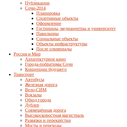
Публикации
Сочи-2014
Планировка
Спортивные объекты
Оформление
Гостиницы, медиацентры и университет
Павильоны
Социальные объекты
Объекты инфраструктуры
После олимпиады
Россия и Мир
Архитектурное кино
Города-побратимы Сочи
Концепции будущего
Транспорт
Автобусы
Железная дорога
Вело-СИМ
Вокзалы
Обход города
Дублер
Совмещённая дорога
Высокоскоростная магистраль
Развязки и перекрёстки
Мосты и переходы