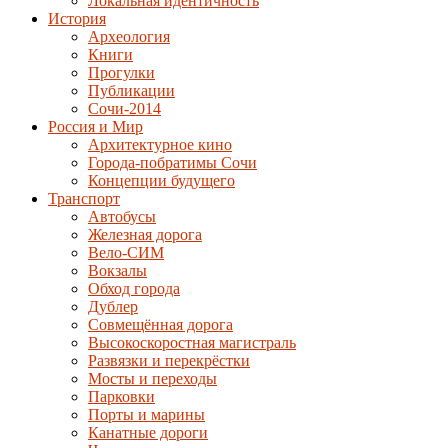
Локальная идентичность
История
Археология
Книги
Прогулки
Публикации
Сочи-2014
Россия и Мир
Архитектурное кино
Города-побратимы Сочи
Концепции будущего
Транспорт
Автобусы
Железная дорога
Вело-СИМ
Вокзалы
Обход города
Дублер
Совмещённая дорога
Высокоскоростная магистраль
Развязки и перекрёстки
Мосты и переходы
Парковки
Порты и марины
Канатные дороги