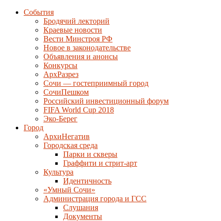
События
Бродячий лекторий
Краевые новости
Вести Минстроя РФ
Новое в законодательстве
Объявления и анонсы
Конкурсы
АрхРазрез
Сочи — гостеприимный город
СочиПешком
Российский инвестиционный форум
FIFA World Cup 2018
Эко-Берег
Город
АрхиНегатив
Городская среда
Парки и скверы
Граффити и стрит-арт
Культура
Идентичность
«Умный Сочи»
Администрация города и ГСС
Слушания
Документы