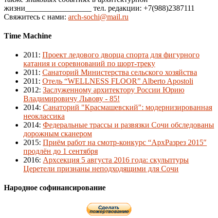
жизни_________________ тел. редакции: +7(988)2387111
Свяжитесь с нами:
arch-sochi@mail.ru
Time Machine
2011
:
Проект ледового дворца спорта для фигурного
катания и соревнований по шорт-треку
2011
:
Санаторий Министерства сельского хозяйства
2011
:
Отель “WELLNESS FLOOR” Alberto Apostoli
2012
:
Заслуженному архитектору России Юрию
Владимировичу Львову - 85!
2014
:
Санаторий "Красмашевский": модернизированная
неоклассика
2014
:
Федеральные трассы и развязки Сочи обследованы
дорожным сканером
2015
:
Приём работ на смотр-конкурс “АрхРазрез 2015″
продлён до 1 сентября
2016
:
Архсекция 5 августа 2016 года: скульптуры
Церетели признаны неподходящими для Сочи
Народное софинансирование