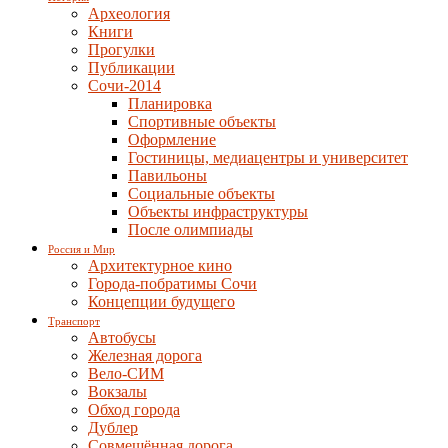
Археология
Книги
Прогулки
Публикации
Сочи-2014
Планировка
Спортивные объекты
Оформление
Гостиницы, медиацентры и университет
Павильоны
Социальные объекты
Объекты инфраструктуры
После олимпиады
Россия и Мир
Архитектурное кино
Города-побратимы Сочи
Концепции будущего
Транспорт
Автобусы
Железная дорога
Вело-СИМ
Вокзалы
Обход города
Дублер
Совмещённая дорога