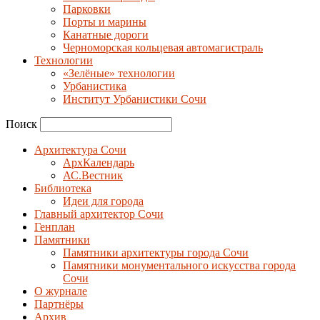
Парковки
Порты и марины
Канатные дороги
Черноморская кольцевая автомагистраль
Технологии
«Зелёные» технологии
Урбанистика
Институт Урбанистики Сочи
Поиск
Архитектура Сочи
АрхКалендарь
АС.Вестник
Библиотека
Идеи для города
Главный архитектор Сочи
Генплан
Памятники
Памятники архитектуры города Сочи
Памятники монументального искусства города
Сочи
О журнале
Партнёры
Архив