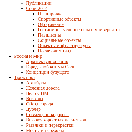
Публикации
Сочи-2014
Планировка
Спортивные объекты
Оформление
Гостиницы, медиацентры и университет
Павильоны
Социальные объекты
Объекты инфраструктуры
После олимпиады
Россия и Мир
Архитектурное кино
Города-побратимы Сочи
Концепции будущего
Транспорт
Автобусы
Железная дорога
Вело-СИМ
Вокзалы
Обход города
Дублер
Совмещённая дорога
Высокоскоростная магистраль
Развязки и перекрёстки
Мосты и переходы