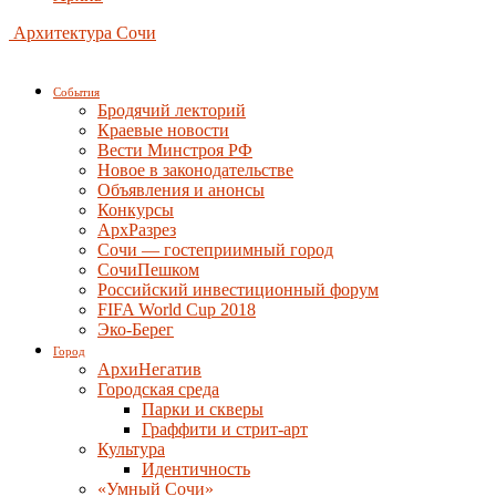
Архитектура Сочи
События
Бродячий лекторий
Краевые новости
Вести Минстроя РФ
Новое в законодательстве
Объявления и анонсы
Конкурсы
АрхРазрез
Сочи — гостеприимный город
СочиПешком
Российский инвестиционный форум
FIFA World Cup 2018
Эко-Берег
Город
АрхиНегатив
Городская среда
Парки и скверы
Граффити и стрит-арт
Культура
Идентичность
«Умный Сочи»