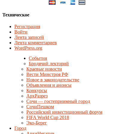
Техническое
Регистрация
Войти
Лента записей
Лента комментариев
WordPress.org
События
Бродячий лекторий
Краевые новости
Вести Минстроя РФ
Новое в законодательстве
Объявления и анонсы
Конкурсы
АрхРазрез
Сочи — гостеприимный город
СочиПешком
Российский инвестиционный форум
FIFA World Cup 2018
Эко-Берег
Город
АрхиНегатив