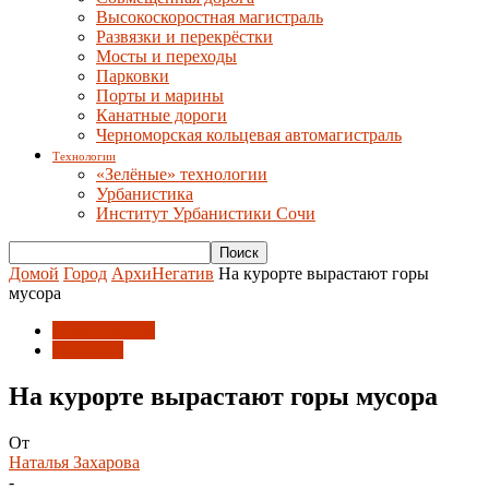
Высокоскоростная магистраль
Развязки и перекрёстки
Мосты и переходы
Парковки
Порты и марины
Канатные дороги
Черноморская кольцевая автомагистраль
Технологии
«Зелёные» технологии
Урбанистика
Институт Урбанистики Сочи
Домой
Город
АрхиНегатив
На курорте вырастают горы
мусора
АрхиНегатив
Экология
На курорте вырастают горы мусора
От
Наталья Захарова
-