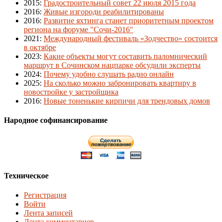
2015
:
Градостроительный совет 22 июля 2015 года
2016
:
Живые изгороди реабилитированы
2016
:
Развитие яхтинга станет приоритетным проектом
региона на форуме "Сочи-2016"
2021
:
Международный фестиваль «Зодчество» состоится
в октябре
2023
:
Какие объекты могут составить паломнический
маршрут в Сочинском нацпарке обсудили эксперты
2024
:
Почему удобно слушать радио онлайн
2025
:
На сколько можно забронировать квартиру в
новостройке у застройщика
2016
:
Новые тоненькие кирпичи для трендовых домов
Народное софинансирование
Техническое
Регистрация
Войти
Лента записей
Лента комментариев