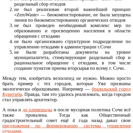
раздельный сбор отходов
не был реализован второй важнейший принцип
«ZeroWaste» — биокомпостирование, не была запущена
линия по биокомпостированию органических отходов
не был проведен необходимый комплекс мер по
образованию и просвещению населения в области
обращения с отходами
не было организовано структурное подразделение по
управлению отходами в администрации г.Сочи
не были разработаны документы на уровне
муниципалитета, стимулирующие раздельный сбор и
рациональное обращение с отходами, в том числе
создание пунктов приема вторсырья по всему г. Сочи.
Между тем, изобретать велосипед не нужно. Можно просто
брать пример с тех городов, которые Уже признаны
экологически образцовыми. Например —
бразильский город
Куритиба
. Правда, там это удалось реализовать, когда городом
стал управлять архитектор.
А пока и
до олимпиады
и после мусорная политика Сочи всё
также провалена. Тогда как Общественный
градостроительный совет ещё 4 года назад давал свои
предложения по формированию системы управления
отходами
.