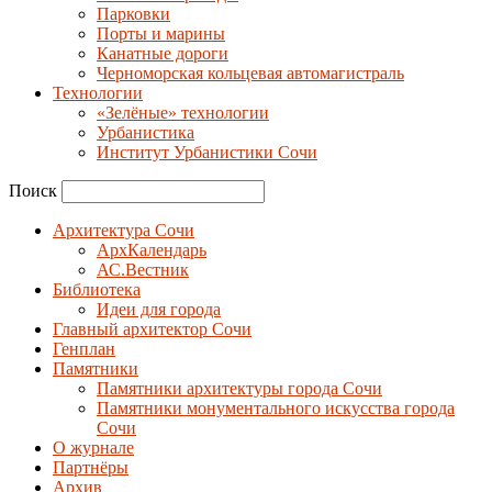
Парковки
Порты и марины
Канатные дороги
Черноморская кольцевая автомагистраль
Технологии
«Зелёные» технологии
Урбанистика
Институт Урбанистики Сочи
Поиск
Архитектура Сочи
АрхКалендарь
АС.Вестник
Библиотека
Идеи для города
Главный архитектор Сочи
Генплан
Памятники
Памятники архитектуры города Сочи
Памятники монументального искусства города
Сочи
О журнале
Партнёры
Архив