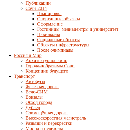
Публикации
Сочи-2014
Планировка
Спортивные объекты
Оформление
Гостиницы, медиацентры и университет
Павильоны
Социальные объекты
Объекты инфраструктуры
После олимпиады
Россия и Мир
Архитектурное кино
Города-побратимы Сочи
Концепции будущего
Транспорт
Автобусы
Железная дорога
Вело-СИМ
Вокзалы
Обход города
Дублер
Совмещённая дорога
Высокоскоростная магистраль
Развязки и перекрёстки
Мосты и переходы