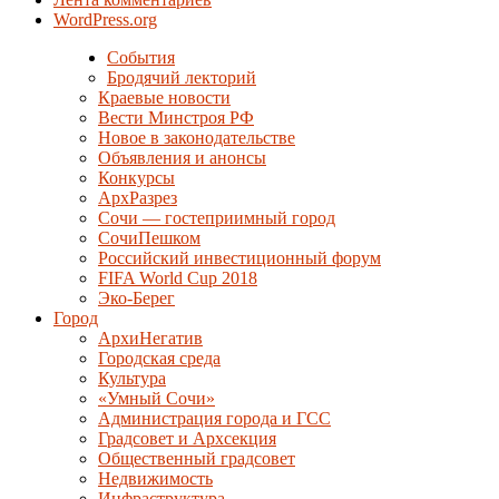
WordPress.org
События
Бродячий лекторий
Краевые новости
Вести Минстроя РФ
Новое в законодательстве
Объявления и анонсы
Конкурсы
АрхРазрез
Сочи — гостеприимный город
СочиПешком
Российский инвестиционный форум
FIFA World Cup 2018
Эко-Берег
Город
АрхиНегатив
Городская среда
Культура
«Умный Сочи»
Администрация города и ГСС
Градсовет и Архсекция
Общественный градсовет
Недвижимость
Инфраструктура