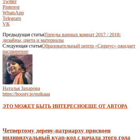
Twitter
Pinterest
WhatsApp
Telegram
VK
Предыдущая статья
Тренды ванных комнат 2017 / 2018:
дизайны, цвета и материалы
Следующая статья
Образовательный центр «Сириус» ожидает
расширение
Наталья Захарова
https://boosty.to/nutkaaa
ЭТО МОЖЕТ БЫТЬ ИНТЕРЕСНО
ЕЩЕ ОТ АВТОРА
Четвертому дереву-патриарху присвоен
индивидуальный куар-код с начала этого года