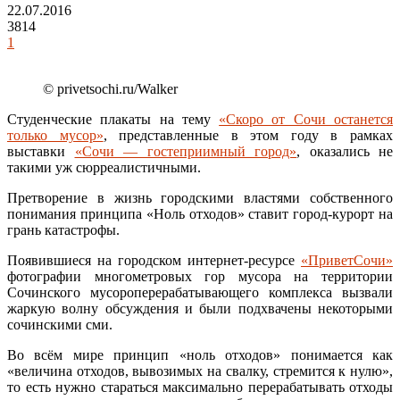
22.07.2016
3814
1
© privetsochi.ru/Walker
Студенческие плакаты на тему
«Скоро от Сочи останется
только мусор»
, представленные в этом году в рамках
выставки
«Сочи — гостеприимный город»
, оказались не
такими уж сюрреалистичными.
Претворение в жизнь городскими властями собственного
понимания принципа «Ноль отходов» ставит город-курорт на
грань катастрофы.
Появившиеся на городском интернет-ресурсе
«ПриветСочи»
фотографии многометровых гор мусора на территории
Сочинского мусороперерабатывающего комплекса вызвали
жаркую волну обсуждения и были подхвачены некоторыми
сочинскими сми.
Во всём мире принцип «ноль отходов» понимается как
«величина отходов, вывозимых на свалку, стремится к нулю»,
то есть нужно стараться максимально перерабатывать отходы