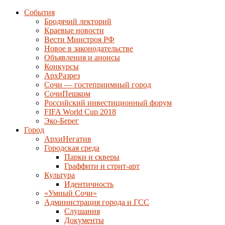
События
Бродячий лекторий
Краевые новости
Вести Минстроя РФ
Новое в законодательстве
Объявления и анонсы
Конкурсы
АрхРазрез
Сочи — гостеприимный город
СочиПешком
Российский инвестиционный форум
FIFA World Cup 2018
Эко-Берег
Город
АрхиНегатив
Городская среда
Парки и скверы
Граффити и стрит-арт
Культура
Идентичность
«Умный Сочи»
Администрация города и ГСС
Слушания
Документы