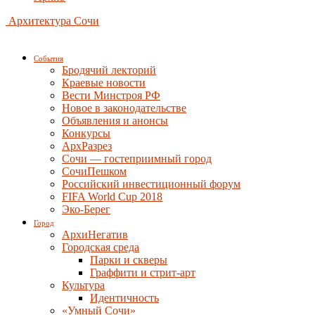
Архитектура Сочи
События
Бродячий лекторий
Краевые новости
Вести Минстроя РФ
Новое в законодательстве
Объявления и анонсы
Конкурсы
АрхРазрез
Сочи — гостеприимный город
СочиПешком
Российский инвестиционный форум
FIFA World Cup 2018
Эко-Берег
Город
АрхиНегатив
Городская среда
Парки и скверы
Граффити и стрит-арт
Культура
Идентичность
«Умный Сочи»