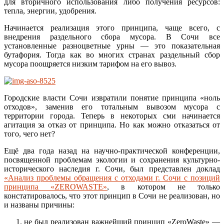
для вторичного использования либо получения ресурсов:
тепла, энергии, удобрения.
Начинается реализация этого принципа, чаще всего, с
внедрения раздельного сбора мусора. В Сочи все
установленные разноцветные урны — это показательная
бутафория. Тогда как во многих странах раздельный сбор
мусора поощряется низким тарифом на его вывоз.
Городские власти Сочи извратили понятие принципа «ноль
отходов», заменив его тотальным вывозом мусора с
территории города. Теперь в некоторых сми начинается
агитация за отказ от принципа. Но как можно отказаться от
того, чего нет?
Ещё два года назад на научно-практической конференции,
посвященной проблемам экологии и сохранения культурно-
исторического наследия г. Сочи, был представлен доклад
«Анализ проблемы обращения с отходами г. Сочи с позиций
принципа «ZEROWASTE»
, в котором не только
констатировалось, что этот принцип в Сочи не реализован, но
и названы причины:
не был реализован важнейший принцип «ZeroWaste» —