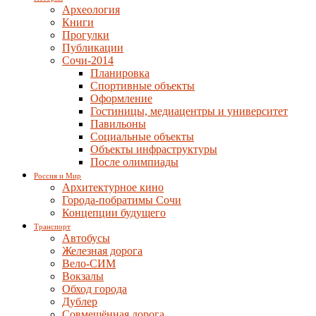
Археология
Книги
Прогулки
Публикации
Сочи-2014
Планировка
Спортивные объекты
Оформление
Гостиницы, медиацентры и университет
Павильоны
Социальные объекты
Объекты инфраструктуры
После олимпиады
Россия и Мир
Архитектурное кино
Города-побратимы Сочи
Концепции будущего
Транспорт
Автобусы
Железная дорога
Вело-СИМ
Вокзалы
Обход города
Дублер
Совмещённая дорога