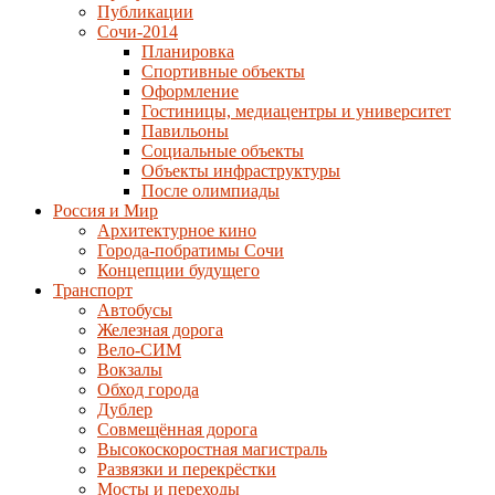
Публикации
Сочи-2014
Планировка
Спортивные объекты
Оформление
Гостиницы, медиацентры и университет
Павильоны
Социальные объекты
Объекты инфраструктуры
После олимпиады
Россия и Мир
Архитектурное кино
Города-побратимы Сочи
Концепции будущего
Транспорт
Автобусы
Железная дорога
Вело-СИМ
Вокзалы
Обход города
Дублер
Совмещённая дорога
Высокоскоростная магистраль
Развязки и перекрёстки
Мосты и переходы