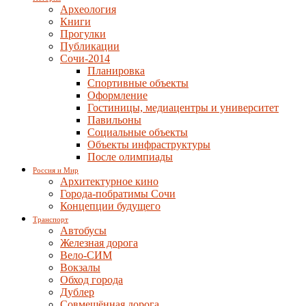
Археология
Книги
Прогулки
Публикации
Сочи-2014
Планировка
Спортивные объекты
Оформление
Гостиницы, медиацентры и университет
Павильоны
Социальные объекты
Объекты инфраструктуры
После олимпиады
Россия и Мир
Архитектурное кино
Города-побратимы Сочи
Концепции будущего
Транспорт
Автобусы
Железная дорога
Вело-СИМ
Вокзалы
Обход города
Дублер
Совмещённая дорога