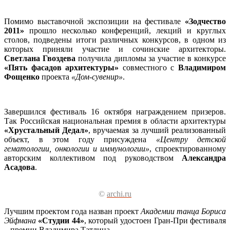
Помимо выставочной экспозиции на фестивале
«Зодчество
2011»
прошло несколько конференций, лекций и круглых
столов, подведены итоги различных конкурсов, в одном из
которых приняли участие и сочинские архитекторы.
Светлана Гвоздева
получила дипломы за участие в конкурсе
«Пять фасадов архитектуры»
совместного с
Владимиром
Фощенко
проекта
«Дом-сувенир»
.
Завершился фестиваль 16 октября награждением призеров.
Так Российская национальная премия в области архитектуры
«Хрустальный Дедал»
, вручаемая за лучший реализованный
объект, в этом году присуждена
«Центру детской
гематологии, онкологии и иммунологии»
, спроектированному
авторским коллективом под руководством
Александра
Асадова
.
©
archi.ru
Лучшим проектом года назван проект
Академии танца Бориса
Эйфмана
«Студии 44»
, который удостоен Гран-При фестиваля
– премии Владимира Татлина.