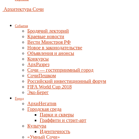
Архитектура Сочи
События
Бродячий лекторий
Краевые новости
Вести Минстроя РФ
Новое в законодательстве
Объявления и анонсы
Конкурсы
АрхРазрез
Сочи — гостеприимный город
СочиПешком
Российский инвестиционный форум
FIFA World Cup 2018
Эко-Берег
Город
АрхиНегатив
Городская среда
Парки и скверы
Граффити и стрит-арт
Культура
Идентичность
«Умный Сочи»