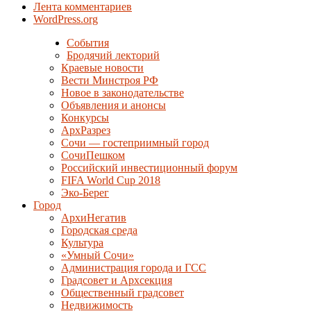
Лента комментариев
WordPress.org
События
Бродячий лекторий
Краевые новости
Вести Минстроя РФ
Новое в законодательстве
Объявления и анонсы
Конкурсы
АрхРазрез
Сочи — гостеприимный город
СочиПешком
Российский инвестиционный форум
FIFA World Cup 2018
Эко-Берег
Город
АрхиНегатив
Городская среда
Культура
«Умный Сочи»
Администрация города и ГСС
Градсовет и Архсекция
Общественный градсовет
Недвижимость