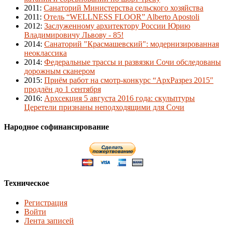
2011
:
Санаторий Министерства сельского хозяйства
2011
:
Отель “WELLNESS FLOOR” Alberto Apostoli
2012
:
Заслуженному архитектору России Юрию
Владимировичу Львову - 85!
2014
:
Санаторий "Красмашевский": модернизированная
неоклассика
2014
:
Федеральные трассы и развязки Сочи обследованы
дорожным сканером
2015
:
Приём работ на смотр-конкурс “АрхРазрез 2015″
продлён до 1 сентября
2016
:
Архсекция 5 августа 2016 года: скульптуры
Церетели признаны неподходящими для Сочи
Народное софинансирование
Техническое
Регистрация
Войти
Лента записей