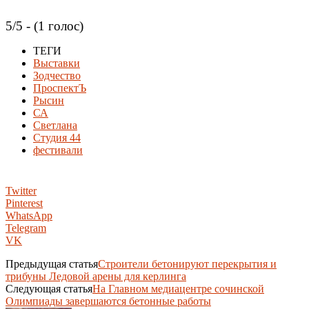
5/5 - (1 голос)
ТЕГИ
Выставки
Зодчество
ПроспектЪ
Рысин
СА
Светлана
Студия 44
фестивали
Twitter
Pinterest
WhatsApp
Telegram
VK
Предыдущая статья
Строители бетонируют перекрытия и
трибуны Ледовой арены для керлинга
Следующая статья
На Главном медиацентре сочинской
Олимпиады завершаются бетонные работы