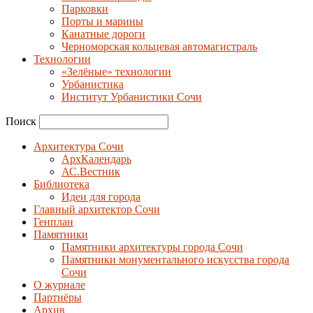
Парковки
Порты и марины
Канатные дороги
Черноморская кольцевая автомагистраль
Технологии
«Зелёные» технологии
Урбанистика
Институт Урбанистики Сочи
Поиск
Архитектура Сочи
АрхКалендарь
АС.Вестник
Библиотека
Идеи для города
Главный архитектор Сочи
Генплан
Памятники
Памятники архитектуры города Сочи
Памятники монументального искусства города
Сочи
О журнале
Партнёры
Архив