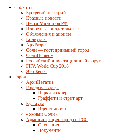
События
Бродячий лекторий
Краевые новости
Вести Минстроя РФ
Новое в законодательстве
Объявления и анонсы
Конкурсы
АрхРазрез
Сочи — гостеприимный город
СочиПешком
Российский инвестиционный форум
FIFA World Cup 2018
Эко-Берег
Город
АрхиНегатив
Городская среда
Парки и скверы
Граффити и стрит-арт
Культура
Идентичность
«Умный Сочи»
Администрация города и ГСС
Слушания
Документы