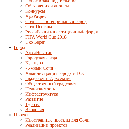
Новое в законодательстве
Объявления и анонсы
Конкурсы
АрхРазрез
Сочи — гостеприимный город
СочиПешком
Российский инвестиционный форум
FIFA World Cup 2018
Эко-Берег
Город
АрхиНегатив
Городская среда
Культура
«Умный Сочи»
Администрация города и ГСС
Градсовет и Архсекция
Общественный градсовет
Недвижимость
Инфраструктура
Развитие
Туризм
Экология
Проекты
Иностранные проекты для Сочи
Реализации проектов