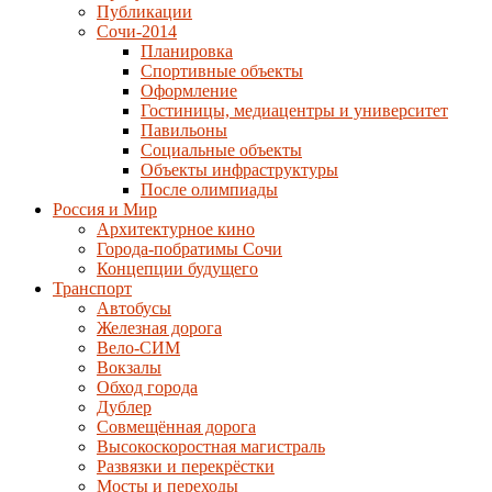
Публикации
Сочи-2014
Планировка
Спортивные объекты
Оформление
Гостиницы, медиацентры и университет
Павильоны
Социальные объекты
Объекты инфраструктуры
После олимпиады
Россия и Мир
Архитектурное кино
Города-побратимы Сочи
Концепции будущего
Транспорт
Автобусы
Железная дорога
Вело-СИМ
Вокзалы
Обход города
Дублер
Совмещённая дорога
Высокоскоростная магистраль
Развязки и перекрёстки
Мосты и переходы