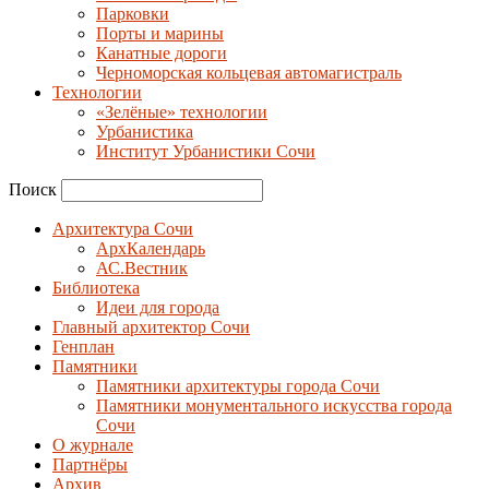
Парковки
Порты и марины
Канатные дороги
Черноморская кольцевая автомагистраль
Технологии
«Зелёные» технологии
Урбанистика
Институт Урбанистики Сочи
Поиск
Архитектура Сочи
АрхКалендарь
АС.Вестник
Библиотека
Идеи для города
Главный архитектор Сочи
Генплан
Памятники
Памятники архитектуры города Сочи
Памятники монументального искусства города
Сочи
О журнале
Партнёры
Архив