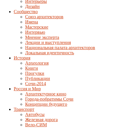
Интерьеры
Дизайн
Сообщество
Союз архитекторов
Имена
Мастерские
Интервью
Мнение эксперта
Лекции и выступления
Национальная палата архитекторов
Локальная идентичность
История
Археология
Книги
Прогулки
Публикации
Сочи-2014
Россия и Мир
Архитектурное кино
Города-побратимы Сочи
Концепции будущего
Транспорт
Автобусы
Железная дорога
Вело-СИМ