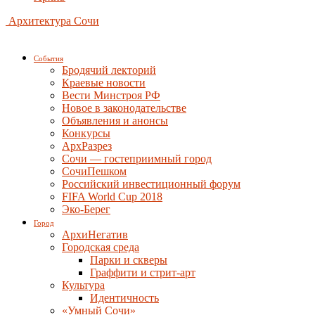
Архитектура Сочи
События
Бродячий лекторий
Краевые новости
Вести Минстроя РФ
Новое в законодательстве
Объявления и анонсы
Конкурсы
АрхРазрез
Сочи — гостеприимный город
СочиПешком
Российский инвестиционный форум
FIFA World Cup 2018
Эко-Берег
Город
АрхиНегатив
Городская среда
Парки и скверы
Граффити и стрит-арт
Культура
Идентичность
«Умный Сочи»