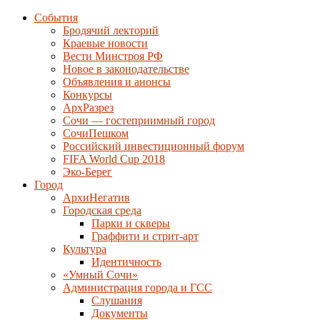
События
Бродячий лекторий
Краевые новости
Вести Минстроя РФ
Новое в законодательстве
Объявления и анонсы
Конкурсы
АрхРазрез
Сочи — гостеприимный город
СочиПешком
Российский инвестиционный форум
FIFA World Cup 2018
Эко-Берег
Город
АрхиНегатив
Городская среда
Парки и скверы
Граффити и стрит-арт
Культура
Идентичность
«Умный Сочи»
Администрация города и ГСС
Слушания
Документы