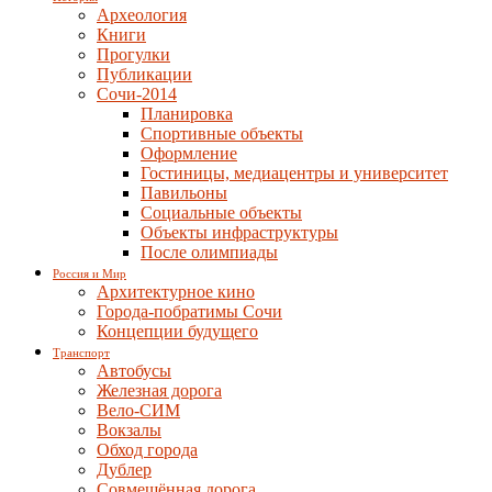
Археология
Книги
Прогулки
Публикации
Сочи-2014
Планировка
Спортивные объекты
Оформление
Гостиницы, медиацентры и университет
Павильоны
Социальные объекты
Объекты инфраструктуры
После олимпиады
Россия и Мир
Архитектурное кино
Города-побратимы Сочи
Концепции будущего
Транспорт
Автобусы
Железная дорога
Вело-СИМ
Вокзалы
Обход города
Дублер
Совмещённая дорога