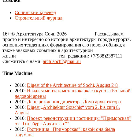
Ссылки
Сочинский краевед
Строительный журнал
16+ © Архитектура Сочи 2026___________ Рассказываем
просто и интересно об истории архитектуры города курорта,
основных тенденциях формирования его нового облика, а
также знаковых событиях в архитектурной
жизни_________________ тел. редакции: +7(988)2387111
Свяжитесь с нами:
arch-sochi@mail.ru
Time Machine
2010
:
Digest of the Architecture of Sochi, August 2-8
2010
:
Начался монтаж металлокаркаса купола Большой
ледовой арены
2010
:
День рождения директора Дома архитектора
2010
:
Digest „Architektur Sotschis“ vom 2. bis zum 8.
August
2010
:
Проект реконструкции гостиницы "Приморская"
от "Гинзбург Архитектс""
2015
:
Гостиница "Приморская": какой она была
задумана