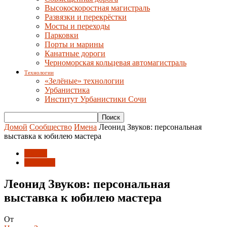
Высокоскоростная магистраль
Развязки и перекрёстки
Мосты и переходы
Парковки
Порты и марины
Канатные дороги
Черноморская кольцевая автомагистраль
Технологии
«Зелёные» технологии
Урбанистика
Институт Урбанистики Сочи
Домой
Сообщество
Имена
Леонид Звуков: персональная
выставка к юбилею мастера
Имена
События
Леонид Звуков: персональная
выставка к юбилею мастера
От