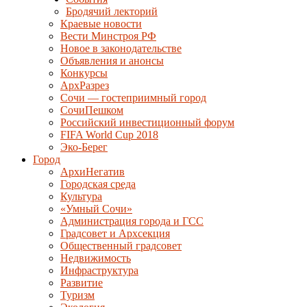
Бродячий лекторий
Краевые новости
Вести Минстроя РФ
Новое в законодательстве
Объявления и анонсы
Конкурсы
АрхРазрез
Сочи — гостеприимный город
СочиПешком
Российский инвестиционный форум
FIFA World Cup 2018
Эко-Берег
Город
АрхиНегатив
Городская среда
Культура
«Умный Сочи»
Администрация города и ГСС
Градсовет и Архсекция
Общественный градсовет
Недвижимость
Инфраструктура
Развитие
Туризм