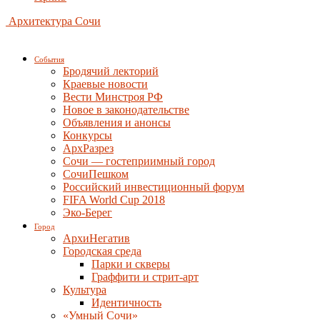
Архитектура Сочи
События
Бродячий лекторий
Краевые новости
Вести Минстроя РФ
Новое в законодательстве
Объявления и анонсы
Конкурсы
АрхРазрез
Сочи — гостеприимный город
СочиПешком
Российский инвестиционный форум
FIFA World Cup 2018
Эко-Берег
Город
АрхиНегатив
Городская среда
Парки и скверы
Граффити и стрит-арт
Культура
Идентичность
«Умный Сочи»