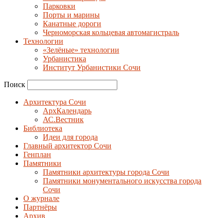
Парковки
Порты и марины
Канатные дороги
Черноморская кольцевая автомагистраль
Технологии
«Зелёные» технологии
Урбанистика
Институт Урбанистики Сочи
Поиск
Архитектура Сочи
АрхКалендарь
АС.Вестник
Библиотека
Идеи для города
Главный архитектор Сочи
Генплан
Памятники
Памятники архитектуры города Сочи
Памятники монументального искусства города
Сочи
О журнале
Партнёры
Архив