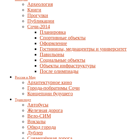
Археология
Книги
Прогулки
Публикации
Сочи-2014
Планировка
Спортивные объекты
Оформление
Гостиницы, медиацентры и университет
Павильоны
Социальные объекты
Объекты инфраструктуры
После олимпиады
Россия и Мир
Архитектурное кино
Города-побратимы Сочи
Концепции будущего
Транспорт
Автобусы
Железная дорога
Вело-СИМ
Вокзалы
Обход города
Дублер
Совмещённая дорога