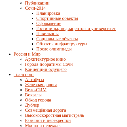
Публикации
Сочи-2014
Планировка
Спортивные объекты
Оформление
Гостиницы, медиацентры и университет
Павильоны
Социальные объекты
Объекты инфраструктуры
После олимпиады
Россия и Мир
Архитектурное кино
Города-побратимы Сочи
Концепции будущего
Транспорт
Автобусы
Железная дорога
Вело-СИМ
Вокзалы
Обход города
Дублер
Совмещённая дорога
Высокоскоростная магистраль
Развязки и перекрёстки
Мосты и переходы