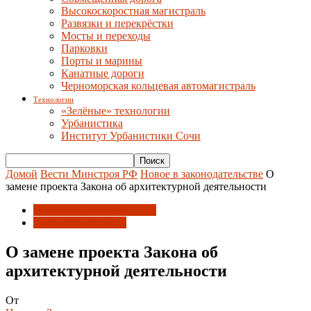
Высокоскоростная магистраль
Развязки и перекрёстки
Мосты и переходы
Парковки
Порты и марины
Канатные дороги
Черноморская кольцевая автомагистраль
Технологии
«Зелёные» технологии
Урбанистика
Институт Урбанистики Сочи
Домой
Вести Минстроя РФ
Новое в законодательстве
О
замене проекта Закона об архитектурной деятельности
Новое в законодательстве
Союз архитекторов
О замене проекта Закона об
архитектурной деятельности
От