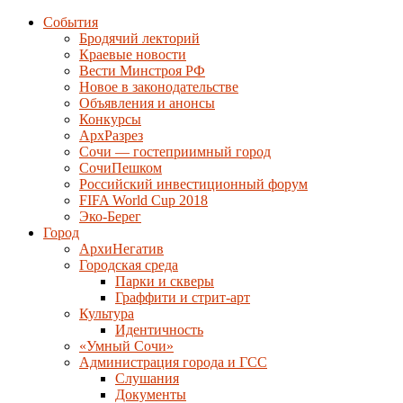
События
Бродячий лекторий
Краевые новости
Вести Минстроя РФ
Новое в законодательстве
Объявления и анонсы
Конкурсы
АрхРазрез
Сочи — гостеприимный город
СочиПешком
Российский инвестиционный форум
FIFA World Cup 2018
Эко-Берег
Город
АрхиНегатив
Городская среда
Парки и скверы
Граффити и стрит-арт
Культура
Идентичность
«Умный Сочи»
Администрация города и ГСС
Слушания
Документы