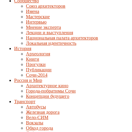
Сообщество
Союз архитекторов
Имена
Мастерские
Интервью
Мнение эксперта
Лекции и выступления
Национальная палата архитекторов
Локальная идентичность
История
Археология
Книги
Прогулки
Публикации
Сочи-2014
Россия и Мир
Архитектурное кино
Города-побратимы Сочи
Концепции будущего
Транспорт
Автобусы
Железная дорога
Вело-СИМ
Вокзалы
Обход города