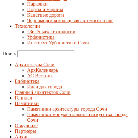
Парковки
Порты и марины
Канатные дороги
Черноморская кольцевая автомагистраль
Технологии
«Зелёные» технологии
Урбанистика
Институт Урбанистики Сочи
Поиск
Архитектура Сочи
АрхКалендарь
АС.Вестник
Библиотека
Идеи для города
Главный архитектор Сочи
Генплан
Памятники
Памятники архитектуры города Сочи
Памятники монументального искусства города
Сочи
О журнале
Партнёры
Архив