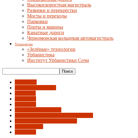
Высокоскоростная магистраль
Развязки и перекрёстки
Мосты и переходы
Парковки
Порты и марины
Канатные дороги
Черноморская кольцевая автомагистраль
Технологии
«Зелёные» технологии
Урбанистика
Институт Урбанистики Сочи
АрхРазрез
Бродячий лекторий
Выставки
Зодчество
Конкурсы
Объявления и анонсы
Российский инвестиционный форум
Сочи - гостеприимный город
СочиПешком
Эко-Берег