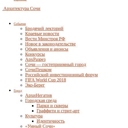
Архитектура Сочи
События
Бродячий лекторий
Краевые новости
Вести Минстроя РФ
Новое в законодательстве
Объявления и анонсы
Конкурсы
АрхРазрез
Сочи — гостеприимный город
СочиПешком
Российский инвестиционный форум
FIFA World Cup 2018
Эко-Берег
Город
АрхиНегатив
Городская среда
Парки и скверы
Граффити и стрит-арт
Культура
Идентичность
«Умный Сочи»