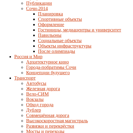
Публикации
Сочи-2014
Планировка
Спортивные объекты
Оформление
Гостиницы, медиацентры и университет
Павильоны
Социальные объекты
Объекты инфраструктуры
После олимпиады
Россия и Мир
Архитектурное кино
Города-побратимы Сочи
Концепции будущего
Транспорт
Автобусы
Железная дорога
Вело-СИМ
Вокзалы
Обход города
Дублер
Совмещённая дорога
Высокоскоростная магистраль
Развязки и перекрёстки
Мосты и переходы