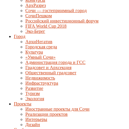
Конкурсы
АрхРазрез
Сочи — гостеприимный город
СочиПешком
Российский инвестиционный форум
FIFA World Cup 2018
Эко-Берег
Город
АрхиНегатив
Городская среда
Культура
«Умный Сочи»
Администрация города и ГСС
Градсовет и Архсекция
Общественный градсовет
Недвижимость
Инфраструктура
Развитие
Туризм
Экология
Проекты
Иностранные проекты для Сочи
Реализации проектов
Интерьеры
Дизайн