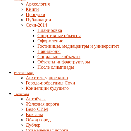
Археология
Книги
Прогулки
Публикации
Сочи-2014
Планировка
Спортивные объекты
Оформление
Гостиницы, медиацентры и университет
Павильоны
Социальные объекты
Объекты инфраструктуры
После олимпиады
Россия и Мир
Архитектурное кино
Города-побратимы Сочи
Концепции будущего
Транспорт
Автобусы
Железная дорога
Вело-СИМ
Вокзалы
Обход города
Дублер
Совмещённая дорога