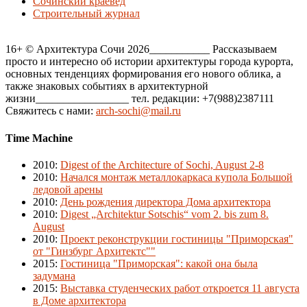
Сочинский краевед
Строительный журнал
16+ © Архитектура Сочи 2026___________ Рассказываем
просто и интересно об истории архитектуры города курорта,
основных тенденциях формирования его нового облика, а
также знаковых событиях в архитектурной
жизни_________________ тел. редакции: +7(988)2387111
Свяжитесь с нами:
arch-sochi@mail.ru
Time Machine
2010
:
Digest of the Architecture of Sochi, August 2-8
2010
:
Начался монтаж металлокаркаса купола Большой
ледовой арены
2010
:
День рождения директора Дома архитектора
2010
:
Digest „Architektur Sotschis“ vom 2. bis zum 8.
August
2010
:
Проект реконструкции гостиницы "Приморская"
от "Гинзбург Архитектс""
2015
:
Гостиница "Приморская": какой она была
задумана
2015
:
Выставка студенческих работ откроется 11 августа
в Доме архитектора