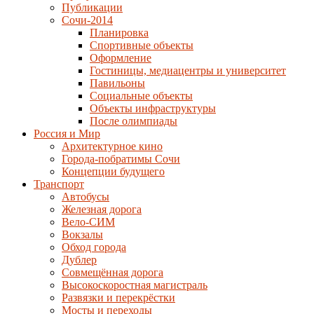
Публикации
Сочи-2014
Планировка
Спортивные объекты
Оформление
Гостиницы, медиацентры и университет
Павильоны
Социальные объекты
Объекты инфраструктуры
После олимпиады
Россия и Мир
Архитектурное кино
Города-побратимы Сочи
Концепции будущего
Транспорт
Автобусы
Железная дорога
Вело-СИМ
Вокзалы
Обход города
Дублер
Совмещённая дорога
Высокоскоростная магистраль
Развязки и перекрёстки
Мосты и переходы