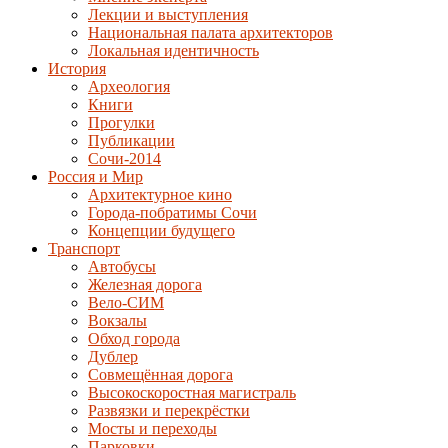
Лекции и выступления
Национальная палата архитекторов
Локальная идентичность
История
Археология
Книги
Прогулки
Публикации
Сочи-2014
Россия и Мир
Архитектурное кино
Города-побратимы Сочи
Концепции будущего
Транспорт
Автобусы
Железная дорога
Вело-СИМ
Вокзалы
Обход города
Дублер
Совмещённая дорога
Высокоскоростная магистраль
Развязки и перекрёстки
Мосты и переходы
Парковки