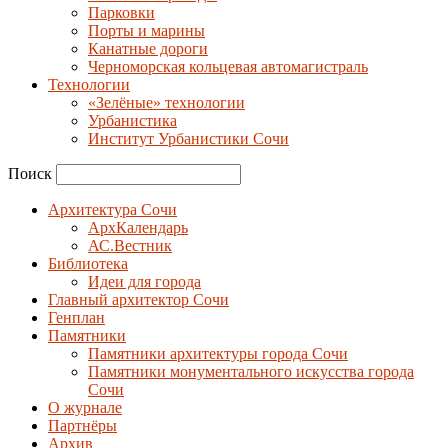
Парковки
Порты и марины
Канатные дороги
Черноморская кольцевая автомагистраль
Технологии
«Зелёные» технологии
Урбанистика
Институт Урбанистики Сочи
Поиск
Архитектура Сочи
АрхКалендарь
АС.Вестник
Библиотека
Идеи для города
Главный архитектор Сочи
Генплан
Памятники
Памятники архитектуры города Сочи
Памятники монументального искусства города
Сочи
О журнале
Партнёры
Архив