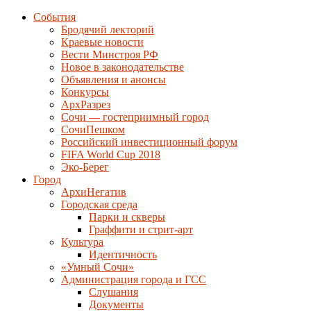
События
Бродячий лекторий
Краевые новости
Вести Минстроя РФ
Новое в законодательстве
Объявления и анонсы
Конкурсы
АрхРазрез
Сочи — гостеприимный город
СочиПешком
Российский инвестиционный форум
FIFA World Cup 2018
Эко-Берег
Город
АрхиНегатив
Городская среда
Парки и скверы
Граффити и стрит-арт
Культура
Идентичность
«Умный Сочи»
Администрация города и ГСС
Слушания
Документы