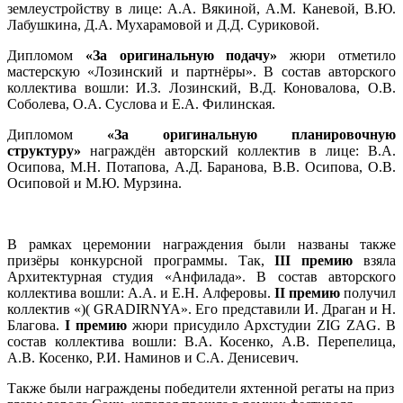
землеустройству в лице: А.А. Вякиной, А.М. Каневой, В.Ю.
Лабушкина, Д.А. Мухарамовой и Д.Д. Суриковой.
Дипломом
«За оригинальную подачу»
жюри отметило
мастерскую «Лозинский и партнёры». В состав авторского
коллектива вошли: И.З. Лозинский, В.Д. Коновалова, О.В.
Соболева, О.А. Суслова и Е.А. Филинская.
Дипломом
«За оригинальную планировочную
структуру»
награждён авторский коллектив в лице: В.А.
Осипова, М.Н. Потапова, А.Д. Баранова, В.В. Осипова, О.В.
Осиповой и М.Ю. Мурзина.
В рамках церемонии награждения были названы также
призёры конкурсной программы. Так,
III премию
взяла
Архитектурная студия «Анфилада». В состав авторского
коллектива вошли: А.А. и Е.Н. Алферовы.
II премию
получил
коллектив «)( GRADIRNYA». Его представили И. Драган и Н.
Благова.
I премию
жюри присудило Архстудии ZIG ZAG. В
состав коллектива вошли: В.А. Косенко, А.В. Перепелица,
А.В. Косенко, Р.И. Наминов и С.А. Денисевич.
Также были награждены победители яхтенной регаты на приз