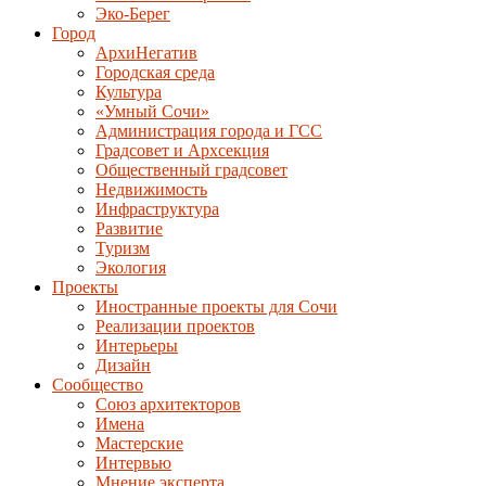
Эко-Берег
Город
АрхиНегатив
Городская среда
Культура
«Умный Сочи»
Администрация города и ГСС
Градсовет и Архсекция
Общественный градсовет
Недвижимость
Инфраструктура
Развитие
Туризм
Экология
Проекты
Иностранные проекты для Сочи
Реализации проектов
Интерьеры
Дизайн
Сообщество
Союз архитекторов
Имена
Мастерские
Интервью
Мнение эксперта