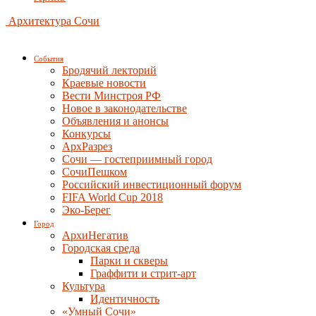
Архитектура Сочи
События
Бродячий лекторий
Краевые новости
Вести Минстроя РФ
Новое в законодательстве
Объявления и анонсы
Конкурсы
АрхРазрез
Сочи — гостеприимный город
СочиПешком
Российский инвестиционный форум
FIFA World Cup 2018
Эко-Берег
Город
АрхиНегатив
Городская среда
Парки и скверы
Граффити и стрит-арт
Культура
Идентичность
«Умный Сочи»