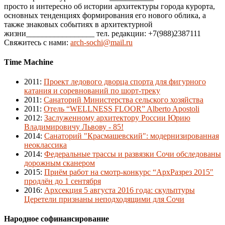
просто и интересно об истории архитектуры города курорта,
основных тенденциях формирования его нового облика, а
также знаковых событиях в архитектурной
жизни_________________ тел. редакции: +7(988)2387111
Свяжитесь с нами:
arch-sochi@mail.ru
Time Machine
2011
:
Проект ледового дворца спорта для фигурного
катания и соревнований по шорт-треку
2011
:
Санаторий Министерства сельского хозяйства
2011
:
Отель “WELLNESS FLOOR” Alberto Apostoli
2012
:
Заслуженному архитектору России Юрию
Владимировичу Львову - 85!
2014
:
Санаторий "Красмашевский": модернизированная
неоклассика
2014
:
Федеральные трассы и развязки Сочи обследованы
дорожным сканером
2015
:
Приём работ на смотр-конкурс “АрхРазрез 2015″
продлён до 1 сентября
2016
:
Архсекция 5 августа 2016 года: скульптуры
Церетели признаны неподходящими для Сочи
Народное софинансирование