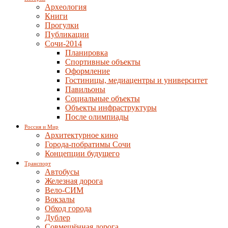
Археология
Книги
Прогулки
Публикации
Сочи-2014
Планировка
Спортивные объекты
Оформление
Гостиницы, медиацентры и университет
Павильоны
Социальные объекты
Объекты инфраструктуры
После олимпиады
Россия и Мир
Архитектурное кино
Города-побратимы Сочи
Концепции будущего
Транспорт
Автобусы
Железная дорога
Вело-СИМ
Вокзалы
Обход города
Дублер
Совмещённая дорога