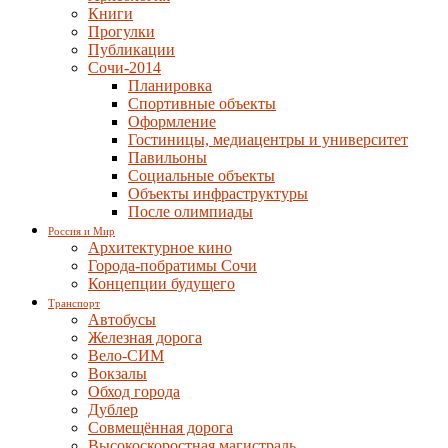
Книги
Прогулки
Публикации
Сочи-2014
Планировка
Спортивные объекты
Оформление
Гостиницы, медиацентры и университет
Павильоны
Социальные объекты
Объекты инфраструктуры
После олимпиады
Россия и Мир
Архитектурное кино
Города-побратимы Сочи
Концепции будущего
Транспорт
Автобусы
Железная дорога
Вело-СИМ
Вокзалы
Обход города
Дублер
Совмещённая дорога
Высокоскоростная магистраль