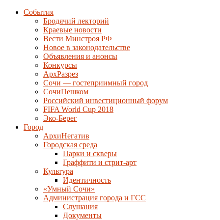
События
Бродячий лекторий
Краевые новости
Вести Минстроя РФ
Новое в законодательстве
Объявления и анонсы
Конкурсы
АрхРазрез
Сочи — гостеприимный город
СочиПешком
Российский инвестиционный форум
FIFA World Cup 2018
Эко-Берег
Город
АрхиНегатив
Городская среда
Парки и скверы
Граффити и стрит-арт
Культура
Идентичность
«Умный Сочи»
Администрация города и ГСС
Слушания
Документы