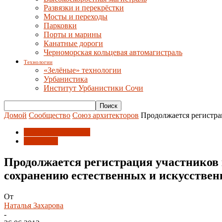
Развязки и перекрёстки
Мосты и переходы
Парковки
Порты и марины
Канатные дороги
Черноморская кольцевая автомагистраль
Технологии
«Зелёные» технологии
Урбанистика
Институт Урбанистики Сочи
Домой
Сообщество
Союз архитекторов
Продолжается регистра
Союз архитекторов
Эко-Берег
Продолжается регистрация участников
сохранению естественных и искусстве
От
Наталья Захарова
-