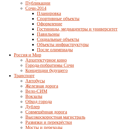
Публикации
Сочи-2014
Планировка
Спортивные объекты
Оформление
Гостиницы, медиацентры и университет
Павильоны
Социальные объекты
Объекты инфраструктуры
После олимпиады
Россия и Мир
Архитектурное кино
Города-побратимы Сочи
Концепции будущего
Транспорт
Автобусы
Железная дорога
Вело-СИМ
Вокзалы
Обход города
Дублер
Совмещённая дорога
Высокоскоростная магистраль
Развязки и перекрёстки
Мосты и переходы