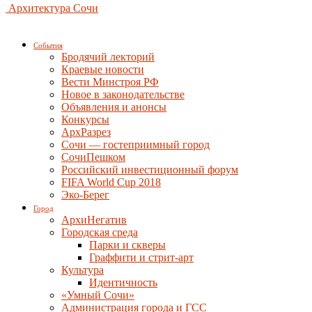
Архитектура Сочи
События
Бродячий лекторий
Краевые новости
Вести Минстроя РФ
Новое в законодательстве
Объявления и анонсы
Конкурсы
АрхРазрез
Сочи — гостеприимный город
СочиПешком
Российский инвестиционный форум
FIFA World Cup 2018
Эко-Берег
Город
АрхиНегатив
Городская среда
Парки и скверы
Граффити и стрит-арт
Культура
Идентичность
«Умный Сочи»
Администрация города и ГСС