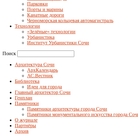
Парковки
Порты и марины
Канатные дороги
Черноморская кольцевая автомагистраль
Технологии
«Зелёные» технологии
Урбанистика
Институт Урбанистики Сочи
Поиск
Архитектура Сочи
АрхКалендарь
АС.Вестник
Библиотека
Идеи для города
Главный архитектор Сочи
Генплан
Памятники
Памятники архитектуры города Сочи
Памятники монументального искусства города Соч
О журнале
Партнёры
Архив