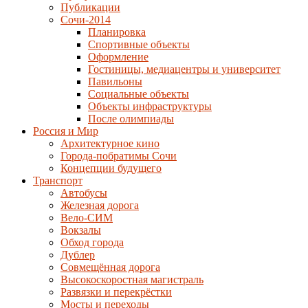
Публикации
Сочи-2014
Планировка
Спортивные объекты
Оформление
Гостиницы, медиацентры и университет
Павильоны
Социальные объекты
Объекты инфраструктуры
После олимпиады
Россия и Мир
Архитектурное кино
Города-побратимы Сочи
Концепции будущего
Транспорт
Автобусы
Железная дорога
Вело-СИМ
Вокзалы
Обход города
Дублер
Совмещённая дорога
Высокоскоростная магистраль
Развязки и перекрёстки
Мосты и переходы