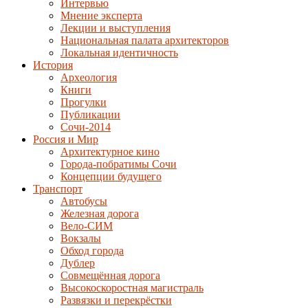
Интервью
Мнение эксперта
Лекции и выступления
Национальная палата архитекторов
Локальная идентичность
История
Археология
Книги
Прогулки
Публикации
Сочи-2014
Россия и Мир
Архитектурное кино
Города-побратимы Сочи
Концепции будущего
Транспорт
Автобусы
Железная дорога
Вело-СИМ
Вокзалы
Обход города
Дублер
Совмещённая дорога
Высокоскоростная магистраль
Развязки и перекрёстки