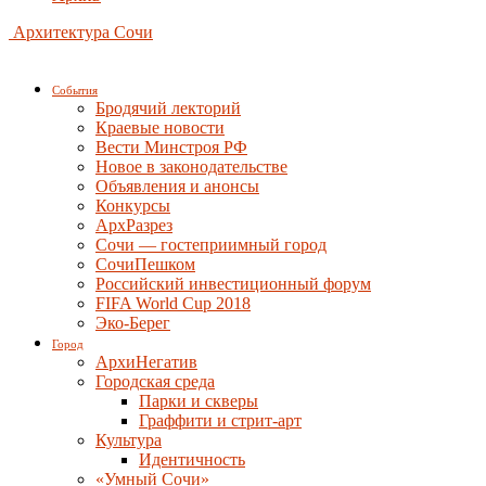
Архитектура Сочи
События
Бродячий лекторий
Краевые новости
Вести Минстроя РФ
Новое в законодательстве
Объявления и анонсы
Конкурсы
АрхРазрез
Сочи — гостеприимный город
СочиПешком
Российский инвестиционный форум
FIFA World Cup 2018
Эко-Берег
Город
АрхиНегатив
Городская среда
Парки и скверы
Граффити и стрит-арт
Культура
Идентичность
«Умный Сочи»