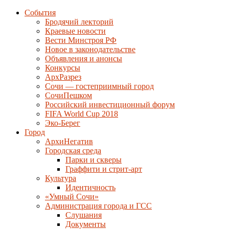
События
Бродячий лекторий
Краевые новости
Вести Минстроя РФ
Новое в законодательстве
Объявления и анонсы
Конкурсы
АрхРазрез
Сочи — гостеприимный город
СочиПешком
Российский инвестиционный форум
FIFA World Cup 2018
Эко-Берег
Город
АрхиНегатив
Городская среда
Парки и скверы
Граффити и стрит-арт
Культура
Идентичность
«Умный Сочи»
Администрация города и ГСС
Слушания
Документы