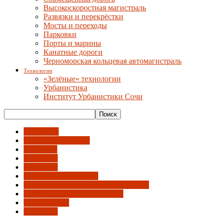
Высокоскоростная магистраль
Развязки и перекрёстки
Мосты и переходы
Парковки
Порты и марины
Канатные дороги
Черноморская кольцевая автомагистраль
Технологии
«Зелёные» технологии
Урбанистика
Институт Урбанистики Сочи
АрхРазрез
Бродячий лекторий
Выставки
Зодчество
Конкурсы
Объявления и анонсы
Российский инвестиционный форум
Сочи - гостеприимный город
СочиПешком
Эко-Берег