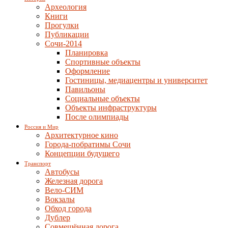
Археология
Книги
Прогулки
Публикации
Сочи-2014
Планировка
Спортивные объекты
Оформление
Гостиницы, медиацентры и университет
Павильоны
Социальные объекты
Объекты инфраструктуры
После олимпиады
Россия и Мир
Архитектурное кино
Города-побратимы Сочи
Концепции будущего
Транспорт
Автобусы
Железная дорога
Вело-СИМ
Вокзалы
Обход города
Дублер
Совмещённая дорога