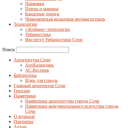
Парковки
Порты и марины
Канатные дороги
Черноморская кольцевая автомагистраль
Технологии
«Зелёные» технологии
Урбанистика
Институт Урбанистики Сочи
Поиск
Архитектура Сочи
АрхКалендарь
АС.Вестник
Библиотека
Идеи для города
Главный архитектор Сочи
Генплан
Памятники
Памятники архитектуры города Сочи
Памятники монументального искусства города
Сочи
О журнале
Партнёры
Архив