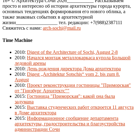
16+ © Архитектура Сочи 2026___________ Рассказываем
просто и интересно об истории архитектуры города курорта,
основных тенденциях формирования его нового облика, а
также знаковых событиях в архитектурной
жизни_________________ тел. редакции: +7(988)2387111
Свяжитесь с нами:
arch-sochi@mail.ru
Time Machine
2010
:
Digest of the Architecture of Sochi, August 2-8
2010
:
Начался монтаж металлокаркаса купола Большой
ледовой арены
2010
:
День рождения директора Дома архитектора
2010
:
Digest „Architektur Sotschis“ vom 2. bis zum 8.
August
2010
:
Проект реконструкции гостиницы "Приморская"
от "Гинзбург Архитектс""
2015
:
Гостиница "Приморская": какой она была
задумана
2015
:
Выставка студенческих работ откроется 11 августа
в Доме архитектора
2015
:
Информационное сообщение департамента
архитектуры, градостроительства и благоустройства
администрации Сочи