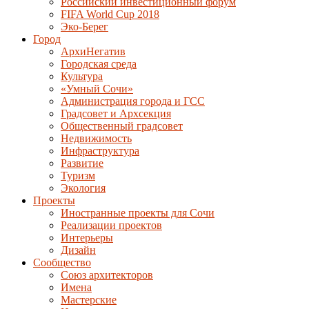
Российский инвестиционный форум
FIFA World Cup 2018
Эко-Берег
Город
АрхиНегатив
Городская среда
Культура
«Умный Сочи»
Администрация города и ГСС
Градсовет и Архсекция
Общественный градсовет
Недвижимость
Инфраструктура
Развитие
Туризм
Экология
Проекты
Иностранные проекты для Сочи
Реализации проектов
Интерьеры
Дизайн
Сообщество
Союз архитекторов
Имена
Мастерские