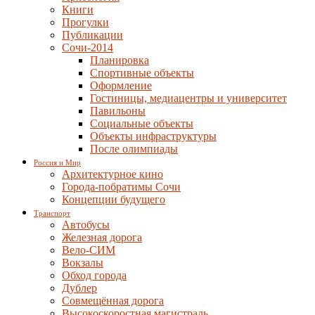
Книги
Прогулки
Публикации
Сочи-2014
Планировка
Спортивные объекты
Оформление
Гостиницы, медиацентры и университет
Павильоны
Социальные объекты
Объекты инфраструктуры
После олимпиады
Россия и Мир
Архитектурное кино
Города-побратимы Сочи
Концепции будущего
Транспорт
Автобусы
Железная дорога
Вело-СИМ
Вокзалы
Обход города
Дублер
Совмещённая дорога
Высокоскоростная магистраль