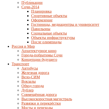
Публикации
Сочи-2014
Планировка
Спортивные объекты
Оформление
Гостиницы, медиацентры и университет
Павильоны
Социальные объекты
Объекты инфраструктуры
После олимпиады
Россия и Мир
Архитектурное кино
Города-побратимы Сочи
Концепции будущего
Транспорт
Автобусы
Железная дорога
Вело-СИМ
Вокзалы
Обход города
Дублер
Совмещённая дорога
Высокоскоростная магистраль
Развязки и перекрёстки
Мосты и переходы