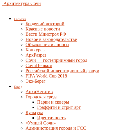
Архитектура Сочи
События
Бродячий лекторий
Краевые новости
Вести Минстроя РФ
Новое в законодательстве
Объявления и анонсы
Конкурсы
АрхРазрез
Сочи — гостеприимный город
СочиПешком
Российский инвестиционный форум
FIFA World Cup 2018
Эко-Берег
Город
АрхиНегатив
Городская среда
Парки и скверы
Граффити и стрит-арт
Культура
Идентичность
«Умный Сочи»
Администрация города и ГСС