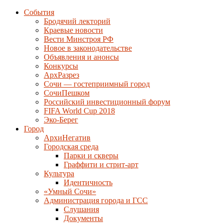
События
Бродячий лекторий
Краевые новости
Вести Минстроя РФ
Новое в законодательстве
Объявления и анонсы
Конкурсы
АрхРазрез
Сочи — гостеприимный город
СочиПешком
Российский инвестиционный форум
FIFA World Cup 2018
Эко-Берег
Город
АрхиНегатив
Городская среда
Парки и скверы
Граффити и стрит-арт
Культура
Идентичность
«Умный Сочи»
Администрация города и ГСС
Слушания
Документы