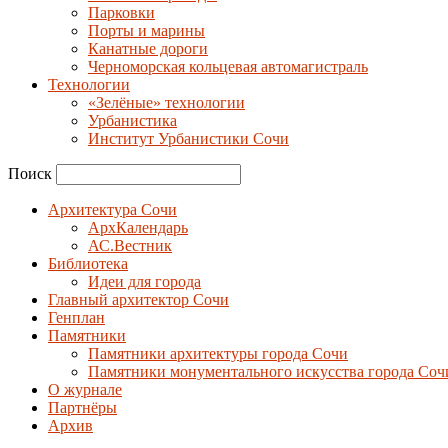
Парковки
Порты и марины
Канатные дороги
Черноморская кольцевая автомагистраль
Технологии
«Зелёные» технологии
Урбанистика
Институт Урбанистики Сочи
Поиск
Архитектура Сочи
АрхКалендарь
АС.Вестник
Библиотека
Идеи для города
Главный архитектор Сочи
Генплан
Памятники
Памятники архитектуры города Сочи
Памятники монументального искусства города Соч
О журнале
Партнёры
Архив