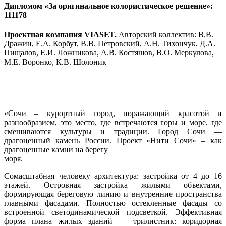
Дипломом «За оригинальное колористическое решение»:
111178
Проектная компания VIASET.
Авторский коллектив: В.В.
Дражин, Е.А. Корбут, В.В. Петровский, А.Н. Тихончук, Д.А.
Пищалов, Е.И. Ложникова, А.В. Костяшов, В.О. Меркулова,
М.Е. Воронко, К.В. Шолоник
«Сочи – курортный город, поражающий красотой и
разнообразием, это место, где встречаются горы и море, где
смешиваются культуры и традиции. Город Сочи —
драгоценный камень России. Проект «Нити Сочи» – как
драгоценные камни на берегу
моря.
Сомасштабная человеку архитектура: застройка от 4 до 16
этажей. Островная застройка жилыми объектами,
формирующая береговую линию и внутренние пространства
главными фасадами. Полностью остекленные фасады со
встроенной светодинамической подсветкой. Эффективная
форма плана жилых зданий — трилистник: коридорная