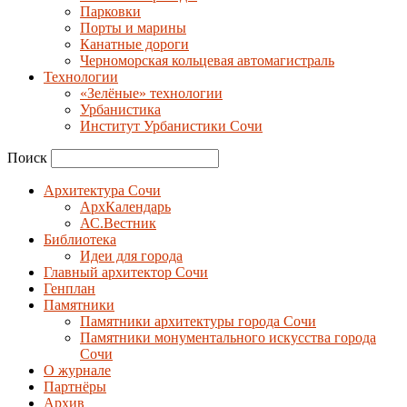
Парковки
Порты и марины
Канатные дороги
Черноморская кольцевая автомагистраль
Технологии
«Зелёные» технологии
Урбанистика
Институт Урбанистики Сочи
Поиск
Архитектура Сочи
АрхКалендарь
АС.Вестник
Библиотека
Идеи для города
Главный архитектор Сочи
Генплан
Памятники
Памятники архитектуры города Сочи
Памятники монументального искусства города
Сочи
О журнале
Партнёры
Архив