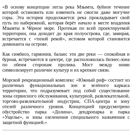
«В основу концепции легла река Мзымта, буйное течение
которой остановить или изменить не смогли даже могучие
горы. Эта история продолжается: река прокладывает свой
путь по набережной, которая берёт начало в месте впадения
Мзымты в Чёрное море. Протекая по всей проектируемой
территории, она доходит до края полуострова, где, замирая,
встречается с «тихой рекой», истоком которой становится
доминанта на острове.
Как симбиоз, гармония, баланс эти две реки — спокойная и
бурная, встречаются в центре, где расположилась бизнес-зона
по обеим сторонам пролива. Мост между ними
символизирует различие культур и их крепкие связи.
Морской рекреационный комплекс «Южный риф» состоит из
различных функциональных зон и зелёного каркаса
территории, что подразумевает под собой существование
зоны сервисного обслуживания, культурной, развлекательной,
торгово-развлекательной индустрии, СПА-центра и зону
отелей различного уровня. Концепцией предусмотрено
обустройство парка «Долина», дендропарка и парка
«Ущелье», и зоны озеленения специального назначения с
защитной функцией.»