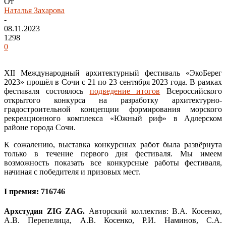
От
Наталья Захарова
-
08.11.2023
1298
0
XII Международный архитектурный фестиваль «ЭкоБерег
2023» прошёл в Сочи с 21 по 23 сентября 2023 года. В рамках
фестиваля состоялось
подведение итогов
Всероссийского
открытого конкурса на разработку архитектурно-
градостроительной концепции формирования морского
рекреационного комплекса «Южный риф» в Адлерском
районе города Сочи.
К сожалению, выставка конкурсных работ была развёрнута
только в течение первого дня фестиваля. Мы имеем
возможность показать все конкурсные работы фестиваля,
начиная с победителя и призовых мест.
I премия: 716746
Архстудия ZIG ZAG.
Авторский коллектив: В.А. Косенко,
А.В. Перепелица, А.В. Косенко, Р.И. Наминов, С.А.