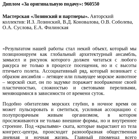
Диплом «За оригинальную подачу»: 960550
Мастерская «Лозинский и партнеры».
Авторский
коллектив: И.З. Лозинский, В.Д. Коновалова, О.В. Соболева,
О.А. Суслова, Е.А. Филинская
«Результатом нашей работы стал некий объект, который мы
позиционируем как глобальный архитектурный ансамбль,
замысел и рисунок которого должен читаться с любого
ракурса не только в процессе посещения, но и с высоты
птичьего полета. Ассоциативный ряд, который возникает с
образом ансамбля – летящее или плывущее морское животное
– морской скат, он по задумке поражает воображение своей
пластичностью, сложностью и световыми переливами,
меняющимися в зависимости от времени суток.
Подобно обитателям морских глубин, в ночное время он
может пульсировать и светиться, усиливая ассоциацию с
полупрозрачным живым организмом, в котором
прослеживаются не только внешние формы, но и внутреннее
строение. Под «крыльями» ската, которые вырастают из тела
конгресс-центра, происходит разнообразная общественная
дневная и ночная жизнь. Главный променад всего