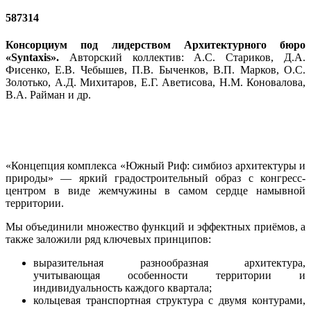
587314
Консорциум под лидерством Архитектурного бюро
«Syntaxis».
Авторский коллектив: А.С. Стариков, Д.А.
Фисенко, Е.В. Чебышев, П.В. Быченков, В.П. Марков, О.С.
Золотько, А.Д. Михитаров, Е.Г. Аветисова, Н.М. Коновалова,
В.А. Райман и др.
«Концепция комплекса «Южный Риф: симбиоз архитектуры и
природы» — яркий градостроительный образ с конгресс-
центром в виде жемчужины в самом сердце намывной
территории.
Мы объединили множество функций и эффектных приёмов, а
также заложили ряд ключевых принципов:
выразительная разнообразная архитектура,
учитывающая особенности территории и
индивидуальность каждого квартала;
кольцевая транспортная структура с двумя контурами,