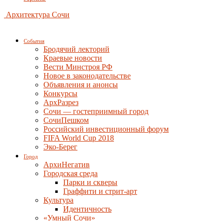
Архитектура Сочи
События
Бродячий лекторий
Краевые новости
Вести Минстроя РФ
Новое в законодательстве
Объявления и анонсы
Конкурсы
АрхРазрез
Сочи — гостеприимный город
СочиПешком
Российский инвестиционный форум
FIFA World Cup 2018
Эко-Берег
Город
АрхиНегатив
Городская среда
Парки и скверы
Граффити и стрит-арт
Культура
Идентичность
«Умный Сочи»