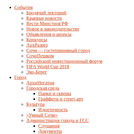
События
Бродячий лекторий
Краевые новости
Вести Минстроя РФ
Новое в законодательстве
Объявления и анонсы
Конкурсы
АрхРазрез
Сочи — гостеприимный город
СочиПешком
Российский инвестиционный форум
FIFA World Cup 2018
Эко-Берег
Город
АрхиНегатив
Городская среда
Парки и скверы
Граффити и стрит-арт
Культура
Идентичность
«Умный Сочи»
Администрация города и ГСС
Слушания
Документы