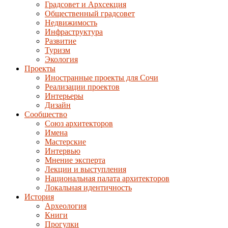
Градсовет и Архсекция
Общественный градсовет
Недвижимость
Инфраструктура
Развитие
Туризм
Экология
Проекты
Иностранные проекты для Сочи
Реализации проектов
Интерьеры
Дизайн
Сообщество
Союз архитекторов
Имена
Мастерские
Интервью
Мнение эксперта
Лекции и выступления
Национальная палата архитекторов
Локальная идентичность
История
Археология
Книги
Прогулки