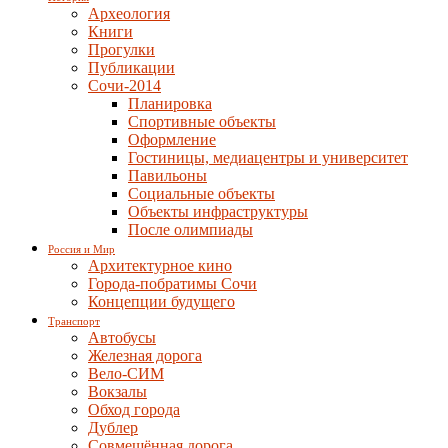
Археология
Книги
Прогулки
Публикации
Сочи-2014
Планировка
Спортивные объекты
Оформление
Гостиницы, медиацентры и университет
Павильоны
Социальные объекты
Объекты инфраструктуры
После олимпиады
Россия и Мир
Архитектурное кино
Города-побратимы Сочи
Концепции будущего
Транспорт
Автобусы
Железная дорога
Вело-СИМ
Вокзалы
Обход города
Дублер
Совмещённая дорога