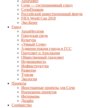
АрхРазрез
Сочи — гостеприимный город
СочиПешком
Российский инвестиционный форум
FIFA World Cup 2018
Эко-Берег
Город
АрхиНегатив
Городская среда
Культура
«Умный Сочи»
Администрация города и ГСС
Градсовет и Архсекция
Общественный градсовет
Недвижимость
Инфраструктура
Развитие
Туризм
Экология
Проекты
Иностранные проекты для Сочи
Реализации проектов
Интерьеры
Дизайн
Сообщество