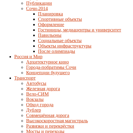
Публикации
Сочи-2014
Планировка
Спортивные объекты
Оформление
Гостиницы, медиацентры и университет
Павильоны
Социальные объекты
Объекты инфраструктуры
После олимпиады
Россия и Мир
Архитектурное кино
Города-побратимы Сочи
Концепции будущего
Транспорт
Автобусы
Железная дорога
Вело-СИМ
Вокзалы
Обход города
Дублер
Совмещённая дорога
Высокоскоростная магистраль
Развязки и перекрёстки
Мосты и переходы