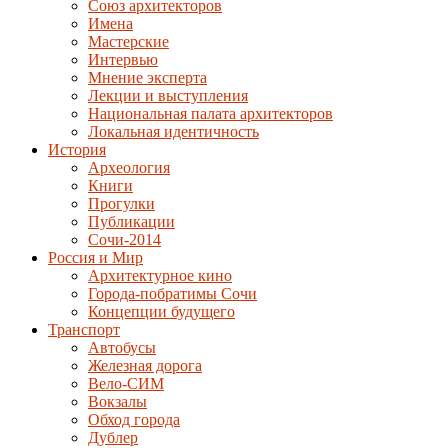
Союз архитекторов
Имена
Мастерские
Интервью
Мнение эксперта
Лекции и выступления
Национальная палата архитекторов
Локальная идентичность
История
Археология
Книги
Прогулки
Публикации
Сочи-2014
Россия и Мир
Архитектурное кино
Города-побратимы Сочи
Концепции будущего
Транспорт
Автобусы
Железная дорога
Вело-СИМ
Вокзалы
Обход города
Дублер