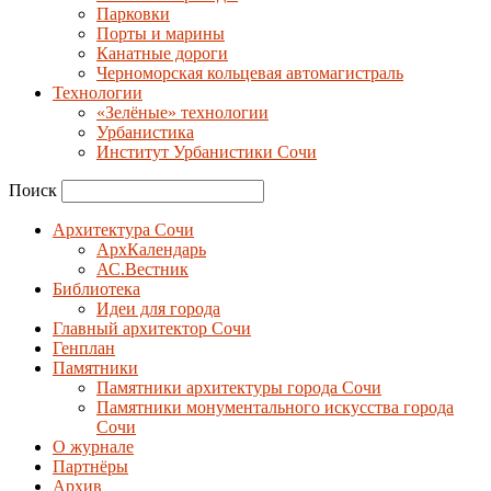
Парковки
Порты и марины
Канатные дороги
Черноморская кольцевая автомагистраль
Технологии
«Зелёные» технологии
Урбанистика
Институт Урбанистики Сочи
Поиск
Архитектура Сочи
АрхКалендарь
АС.Вестник
Библиотека
Идеи для города
Главный архитектор Сочи
Генплан
Памятники
Памятники архитектуры города Сочи
Памятники монументального искусства города
Сочи
О журнале
Партнёры
Архив