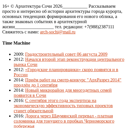
16+ © Архитектура Сочи 2026___________ Рассказываем
просто и интересно об истории архитектуры города курорта,
основных тенденциях формирования его нового облика, а
также знаковых событиях в архитектурной
жизни_________________ тел. редакции: +7(988)2387111
Свяжитесь с нами:
arch-sochi@mail.ru
Time Machine
2009
:
Градостроительный совет 06 августа 2009
2012
:
Начался второй этап реконструкции центрального
рынка Сочи
2012
:
«Городские планировщики» скоро появятся и в
России
2014
:
Приём работ на смотр-конкурс "АрхРазрез 2014"
продлён до 1 сентября
2014
:
Новый микрорайон для многодетных семей
появится в Сочи
2016
:
С сентября этого года экспертиза на
экономическую эффективность типовых проектов
станет обязательной
2016
:
Дорога через Шаумянский перевал - платная
соломинка для тонущего в пробках Черноморского
побережья