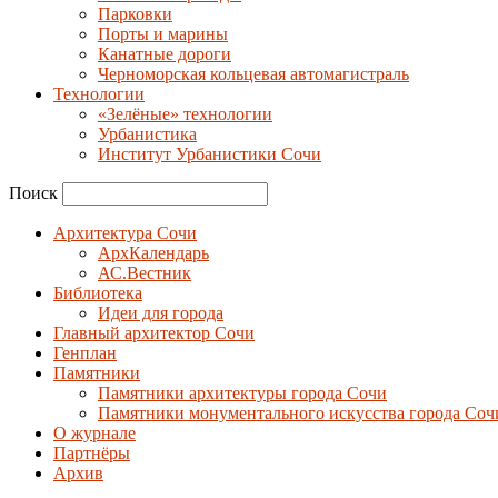
Парковки
Порты и марины
Канатные дороги
Черноморская кольцевая автомагистраль
Технологии
«Зелёные» технологии
Урбанистика
Институт Урбанистики Сочи
Поиск
Архитектура Сочи
АрхКалендарь
АС.Вестник
Библиотека
Идеи для города
Главный архитектор Сочи
Генплан
Памятники
Памятники архитектуры города Сочи
Памятники монументального искусства города Соч
О журнале
Партнёры
Архив