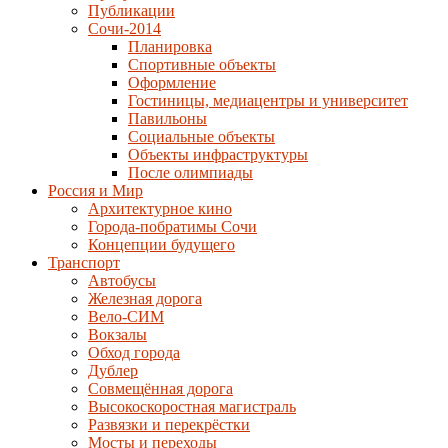
Публикации
Сочи-2014
Планировка
Спортивные объекты
Оформление
Гостиницы, медиацентры и университет
Павильоны
Социальные объекты
Объекты инфраструктуры
После олимпиады
Россия и Мир
Архитектурное кино
Города-побратимы Сочи
Концепции будущего
Транспорт
Автобусы
Железная дорога
Вело-СИМ
Вокзалы
Обход города
Дублер
Совмещённая дорога
Высокоскоростная магистраль
Развязки и перекрёстки
Мосты и переходы