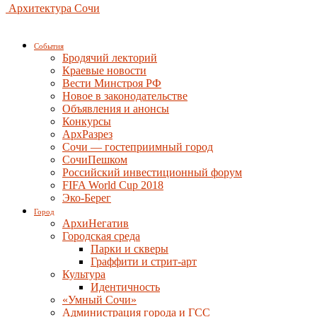
Архитектура Сочи
События
Бродячий лекторий
Краевые новости
Вести Минстроя РФ
Новое в законодательстве
Объявления и анонсы
Конкурсы
АрхРазрез
Сочи — гостеприимный город
СочиПешком
Российский инвестиционный форум
FIFA World Cup 2018
Эко-Берег
Город
АрхиНегатив
Городская среда
Парки и скверы
Граффити и стрит-арт
Культура
Идентичность
«Умный Сочи»
Администрация города и ГСС