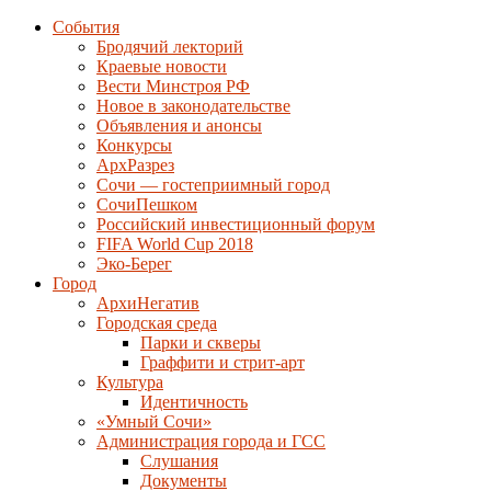
События
Бродячий лекторий
Краевые новости
Вести Минстроя РФ
Новое в законодательстве
Объявления и анонсы
Конкурсы
АрхРазрез
Сочи — гостеприимный город
СочиПешком
Российский инвестиционный форум
FIFA World Cup 2018
Эко-Берег
Город
АрхиНегатив
Городская среда
Парки и скверы
Граффити и стрит-арт
Культура
Идентичность
«Умный Сочи»
Администрация города и ГСС
Слушания
Документы