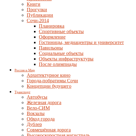
Книги
Прогулки
Публикации
Сочи-2014
Планировка
Спортивные объекты
Оформление
Гостиницы, медиацентры и университет
Павильоны
Социальные объекты
Объекты инфраструктуры
После олимпиады
Россия и Мир
Архитектурное кино
Города-побратимы Сочи
Концепции будущего
Транспорт
Автобусы
Железная дорога
Вело-СИМ
Вокзалы
Обход города
Дублер
Совмещённая дорога
Высокоскоростная магистраль