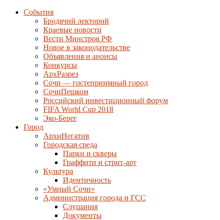
События
Бродячий лекторий
Краевые новости
Вести Минстроя РФ
Новое в законодательстве
Объявления и анонсы
Конкурсы
АрхРазрез
Сочи — гостеприимный город
СочиПешком
Российский инвестиционный форум
FIFA World Cup 2018
Эко-Берег
Город
АрхиНегатив
Городская среда
Парки и скверы
Граффити и стрит-арт
Культура
Идентичность
«Умный Сочи»
Администрация города и ГСС
Слушания
Документы