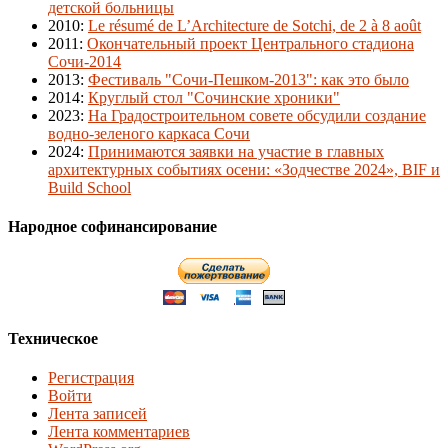
детской больницы
2010
:
Le résumé de L’Architecture de Sotchi, de 2 à 8 août
2011
:
Окончательный проект Центрального стадиона
Сочи-2014
2013
:
Фестиваль "Сочи-Пешком-2013": как это было
2014
:
Круглый стол "Сочинские хроники"
2023
:
На Градостроительном совете обсудили создание
водно-зеленого каркаса Сочи
2024
:
Принимаются заявки на участие в главных
архитектурных событиях осени: «Зодчестве 2024», BIF и
Build School
Народное софинансирование
Техническое
Регистрация
Войти
Лента записей
Лента комментариев