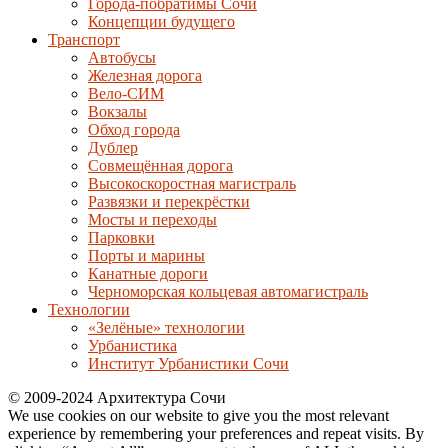
Города-побратимы Сочи
Концепции будущего
Транспорт
Автобусы
Железная дорога
Вело-СИМ
Вокзалы
Обход города
Дублер
Совмещённая дорога
Высокоскоростная магистраль
Развязки и перекрёстки
Мосты и переходы
Парковки
Порты и марины
Канатные дороги
Черноморская кольцевая автомагистраль
Технологии
«Зелёные» технологии
Урбанистика
Институт Урбанистики Сочи
© 2009-2024 Архитектура Сочи
We use cookies on our website to give you the most relevant
experience by remembering your preferences and repeat visits. By