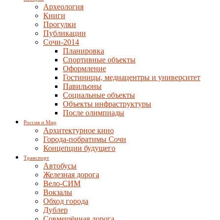
Археология
Книги
Прогулки
Публикации
Сочи-2014
Планировка
Спортивные объекты
Оформление
Гостиницы, медиацентры и университет
Павильоны
Социальные объекты
Объекты инфраструктуры
После олимпиады
Россия и Мир
Архитектурное кино
Города-побратимы Сочи
Концепции будущего
Транспорт
Автобусы
Железная дорога
Вело-СИМ
Вокзалы
Обход города
Дублер
Совмещённая дорога