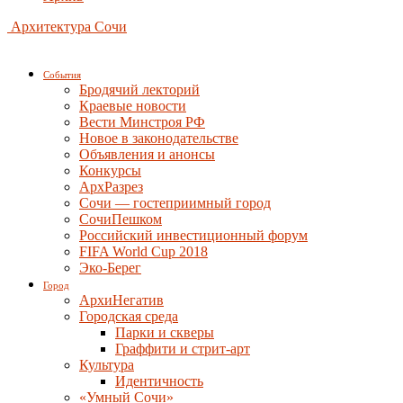
Архитектура Сочи
События
Бродячий лекторий
Краевые новости
Вести Минстроя РФ
Новое в законодательстве
Объявления и анонсы
Конкурсы
АрхРазрез
Сочи — гостеприимный город
СочиПешком
Российский инвестиционный форум
FIFA World Cup 2018
Эко-Берег
Город
АрхиНегатив
Городская среда
Парки и скверы
Граффити и стрит-арт
Культура
Идентичность
«Умный Сочи»