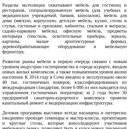
Разделы экспозиции охватывают мебель для гостиниц и
ресторанов, специализированную мебель (для учебных и
медицинских учреждений, банков, кинозалов), мебель для
дома (мягкую, корпусную, детскую мебель, кухни, столы и
стулья, гостиные и прихожие, кабинеты, спальни и матрасы,
садово-парковую мебель), офисную мебель, предметы
интерьера (текстиль, осветительные приборы, зеркала,
картины, малые архитектурные формы),
деревообрабатывающее оборудование и мебельную
фурнитуру.
Развитие рынка мебели в первую очередь связано с новым
уровнем индустрии гостеприимства в городе-курорте, вводом
новых жилых комплексов, а также повышением уровня жизни
населения. К 2014 году в Сочи введено в эксплуатацию около
40 тыс. гостиничных номеров, классифицированных по
международным стандартам, более 6 000 из них находятся под
управлением гостиничных операторов; за 2 года более 30
предприятий санаторно-курортного комплекса провели
капитальный ремонт и модернизацию инфраструктуры.
Деловая программа выставки всегда насыщена и интересна:
ежедневно проходят семинары и мастер-классы, презентации
и круглые столы, которые консолидируют участников
мебельного рынка, позволяют быть в курсе новых тенденций