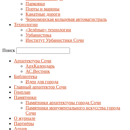
Парковки
Порты и марины
Канатные дороги
Черноморская кольцевая автомагистраль
Технологии
«Зелёные» технологии
Урбанистика
Институт Урбанистики Сочи
Поиск
Архитектура Сочи
АрхКалендарь
АС.Вестник
Библиотека
Идеи для города
Главный архитектор Сочи
Генплан
Памятники
Памятники архитектуры города Сочи
Памятники монументального искусства города
Сочи
О журнале
Партнёры
Архив