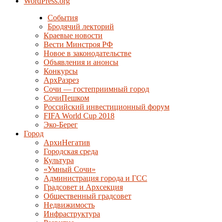
WordPress.org
События
Бродячий лекторий
Краевые новости
Вести Минстроя РФ
Новое в законодательстве
Объявления и анонсы
Конкурсы
АрхРазрез
Сочи — гостеприимный город
СочиПешком
Российский инвестиционный форум
FIFA World Cup 2018
Эко-Берег
Город
АрхиНегатив
Городская среда
Культура
«Умный Сочи»
Администрация города и ГСС
Градсовет и Архсекция
Общественный градсовет
Недвижимость
Инфраструктура