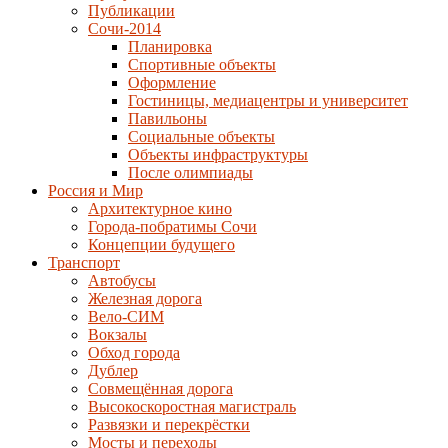
Публикации
Сочи-2014
Планировка
Спортивные объекты
Оформление
Гостиницы, медиацентры и университет
Павильоны
Социальные объекты
Объекты инфраструктуры
После олимпиады
Россия и Мир
Архитектурное кино
Города-побратимы Сочи
Концепции будущего
Транспорт
Автобусы
Железная дорога
Вело-СИМ
Вокзалы
Обход города
Дублер
Совмещённая дорога
Высокоскоростная магистраль
Развязки и перекрёстки
Мосты и переходы