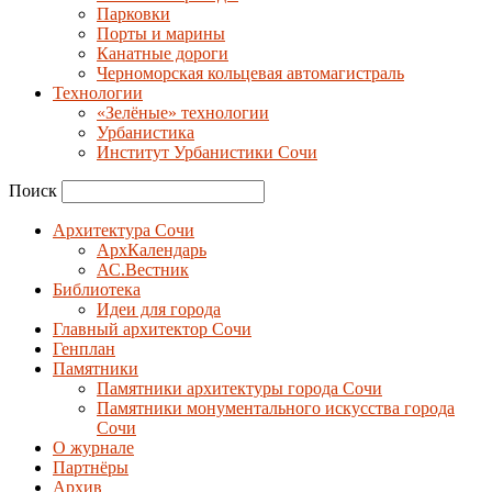
Парковки
Порты и марины
Канатные дороги
Черноморская кольцевая автомагистраль
Технологии
«Зелёные» технологии
Урбанистика
Институт Урбанистики Сочи
Поиск
Архитектура Сочи
АрхКалендарь
АС.Вестник
Библиотека
Идеи для города
Главный архитектор Сочи
Генплан
Памятники
Памятники архитектуры города Сочи
Памятники монументального искусства города
Сочи
О журнале
Партнёры
Архив