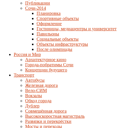
Публикации
Сочи-2014
Планировка
Спортивные объекты
Оформление
Гостиницы, медиацентры и университет
Павильоны
Социальные объекты
Объекты инфраструктуры
После олимпиады
Россия и Мир
Архитектурное кино
Города-побратимы Сочи
Концепции будущего
Транспорт
Автобусы
Железная дорога
Вело-СИМ
Вокзалы
Обход города
Дублер
Совмещённая дорога
Высокоскоростная магистраль
Развязки и перекрёстки
Мосты и переходы