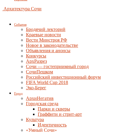
Архитектура Сочи
События
Бродячий лекторий
Краевые новости
Вести Минстроя РФ
Новое в законодательстве
Объявления и анонсы
Конкурсы
АрхРазрез
Сочи — гостеприимный город
СочиПешком
Российский инвестиционный форум
FIFA World Cup 2018
Эко-Берег
Город
АрхиНегатив
Городская среда
Парки и скверы
Граффити и стрит-арт
Культура
Идентичность
«Умный Сочи»