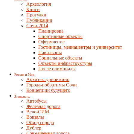
Археология
Книги
Прогулки
Публикации
Сочи-2014
Планировка
Спортивные объекты
Оформление
Гостиницы, медиацентры и университет
Павильоны
Социальные объекты
Объекты инфраструктуры
После олимпиады
Россия и Мир
Архитектурное кино
Города-побратимы Сочи
Концепции будущего
Транспорт
Автобусы
Железная дорога
Вело-СИМ
Вокзалы
Обход города
Дублер
Совмещённая дорога