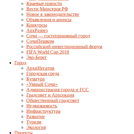
Краевые новости
Вести Минстроя РФ
Новое в законодательстве
Объявления и анонсы
Конкурсы
АрхРазрез
Сочи — гостеприимный город
СочиПешком
Российский инвестиционный форум
FIFA World Cup 2018
Эко-Берег
Город
АрхиНегатив
Городская среда
Культура
«Умный Сочи»
Администрация города и ГСС
Градсовет и Архсекция
Общественный градсовет
Недвижимость
Инфраструктура
Развитие
Туризм
Экология
Проекты