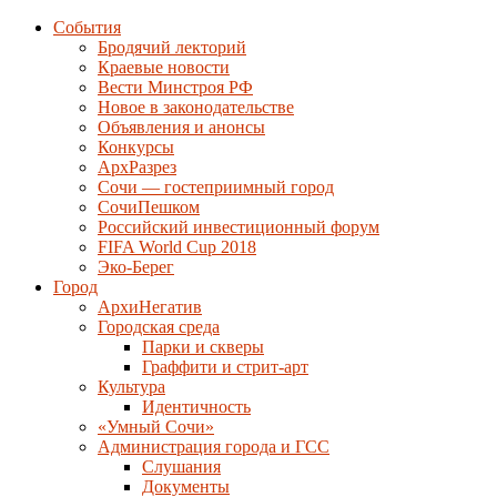
События
Бродячий лекторий
Краевые новости
Вести Минстроя РФ
Новое в законодательстве
Объявления и анонсы
Конкурсы
АрхРазрез
Сочи — гостеприимный город
СочиПешком
Российский инвестиционный форум
FIFA World Cup 2018
Эко-Берег
Город
АрхиНегатив
Городская среда
Парки и скверы
Граффити и стрит-арт
Культура
Идентичность
«Умный Сочи»
Администрация города и ГСС
Слушания
Документы