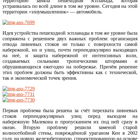
территорию заняла пешеходная эспланада, которая
устраивалась по всей длине в том же уровне. Сегодня на этой
территории «злоумышленник» — автомобиль.
Идея устройства пешеходной эспланады в том же уровне была
сопряжена с решением двух важных проблем: организация
отвода ливневых стоков не только с поверхности самой
набережной, но и улиц, почти перпендикулярно выходящих
на неё, и защита набережной от интенсивных волн,
создаваемых сильными тропическими штормами и
обрушивающихся ежегодно на побережье. Причём решение
этих проблем должны быть эффективны как с технической,
так и экономической точек зрения.
Первая проблема была решена за счёт перехвата ливневых
стоков перпендикулярных улиц перед выходом на
набережную Малекона и пропусканием их под ней сразу в
океан. Вторую проблему решили заменой старой
волноотбойной стены, повреждённой ураганом Кен в 2002
году, на новую железобетонную, спроектированную на основе