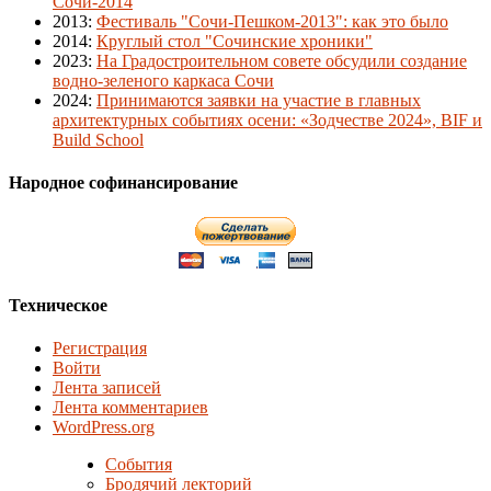
Сочи-2014
2013
:
Фестиваль "Сочи-Пешком-2013": как это было
2014
:
Круглый стол "Сочинские хроники"
2023
:
На Градостроительном совете обсудили создание
водно-зеленого каркаса Сочи
2024
:
Принимаются заявки на участие в главных
архитектурных событиях осени: «Зодчестве 2024», BIF и
Build School
Народное софинансирование
Техническое
Регистрация
Войти
Лента записей
Лента комментариев
WordPress.org
События
Бродячий лекторий