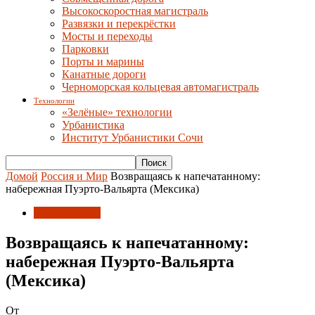
Высокоскоростная магистраль
Развязки и перекрёстки
Мосты и переходы
Парковки
Порты и марины
Канатные дороги
Черноморская кольцевая автомагистраль
Технологии
«Зелёные» технологии
Урбанистика
Институт Урбанистики Сочи
Домой
Россия и Мир
Возвращаясь к напечатанному:
набережная Пуэрто-Вальярта (Мексика)
Россия и Мир
Возвращаясь к напечатанному:
набережная Пуэрто-Вальярта
(Мексика)
От