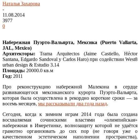
Наталья Захарова
-
11.08.2014
3977
0
Набережная Пуэрто-Вальярта, Мексика (Puerto Vallarta,
JAL, Mexico)
Архитекторы:
Trama Arquitectos (Jaime Castiello, Héctor
Santana, Edgardo Sandoval y Carlos Haro) при содействии West8
urban design & Estudio 3.14
Площадь:
20000.0 кв.м
Год:
2011
Про реконструкцию набережной Малекона в сердце
развивающегося мексиканского курорта Пуэрто-Вальярта,
которая была осуществлена в рекордно короткие сроки — за
восемь месяцев,
мы рассказывали два года назад
.
Сегодня, когда к зимним играм 2014 года была создана
восхваляемая сочинскими властями «олимпийская»
набережная в Имеретинке, волнозащиту которой не удаётся
грамотно организовать до сих пор (не говоря уже о
качественном эстетическом наполнении пространства),