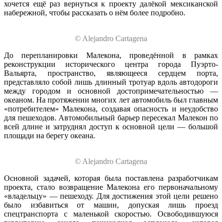
хочется ещё раз вернуться к проекту далёкой мексиканской
набережной, чтобы рассказать о нём более подробно.
© Alejandro Cartagena
До перепланировки Малекона, проведённой в рамках
реконструкции исторического центра города Пуэрто-
Вальярта, пространство, являющееся сердцем порта,
представляло собой лишь длинный тротуар вдоль автодороги
между городом и основной достопримечательностью —
океаном. На протяжении многих лет автомобиль был главным
«потребителем» Малекона, создавая опасность и неудобство
для пешеходов. Автомобильный барьер пересекал Малекон по
всей длине и затруднял доступ к основной цели — большой
площади на берегу океана.
© Alejandro Cartagena
Основной задачей, которая была поставлена разработчикам
проекта, стало возвращение Малекона его первоначальному
«владельцу» — пешеходу. Для достижения этой цели решено
было избавиться от машин, допуская лишь проезд
спецтранспорта с маленькой скоростью. Освободившуюся