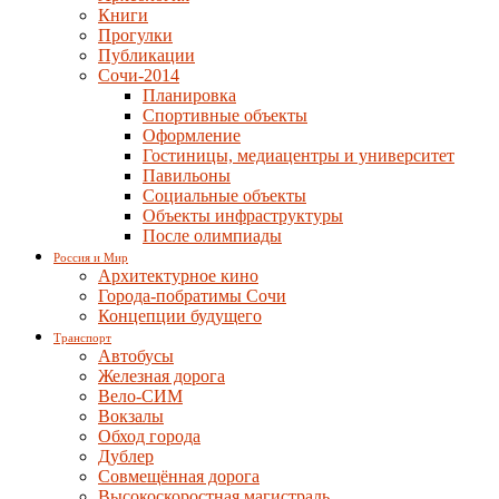
Книги
Прогулки
Публикации
Сочи-2014
Планировка
Спортивные объекты
Оформление
Гостиницы, медиацентры и университет
Павильоны
Социальные объекты
Объекты инфраструктуры
После олимпиады
Россия и Мир
Архитектурное кино
Города-побратимы Сочи
Концепции будущего
Транспорт
Автобусы
Железная дорога
Вело-СИМ
Вокзалы
Обход города
Дублер
Совмещённая дорога
Высокоскоростная магистраль