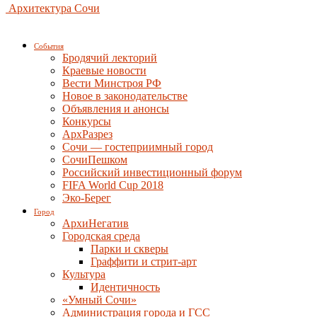
Архитектура Сочи
События
Бродячий лекторий
Краевые новости
Вести Минстроя РФ
Новое в законодательстве
Объявления и анонсы
Конкурсы
АрхРазрез
Сочи — гостеприимный город
СочиПешком
Российский инвестиционный форум
FIFA World Cup 2018
Эко-Берег
Город
АрхиНегатив
Городская среда
Парки и скверы
Граффити и стрит-арт
Культура
Идентичность
«Умный Сочи»
Администрация города и ГСС