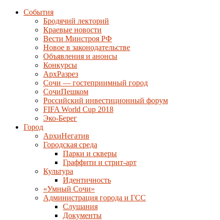
События
Бродячий лекторий
Краевые новости
Вести Минстроя РФ
Новое в законодательстве
Объявления и анонсы
Конкурсы
АрхРазрез
Сочи — гостеприимный город
СочиПешком
Российский инвестиционный форум
FIFA World Cup 2018
Эко-Берег
Город
АрхиНегатив
Городская среда
Парки и скверы
Граффити и стрит-арт
Культура
Идентичность
«Умный Сочи»
Администрация города и ГСС
Слушания
Документы