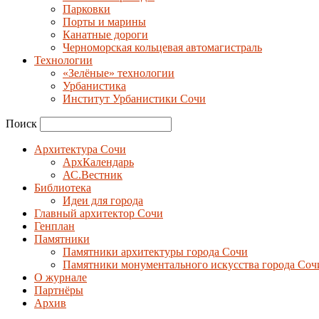
Парковки
Порты и марины
Канатные дороги
Черноморская кольцевая автомагистраль
Технологии
«Зелёные» технологии
Урбанистика
Институт Урбанистики Сочи
Поиск
Архитектура Сочи
АрхКалендарь
АС.Вестник
Библиотека
Идеи для города
Главный архитектор Сочи
Генплан
Памятники
Памятники архитектуры города Сочи
Памятники монументального искусства города Соч
О журнале
Партнёры
Архив