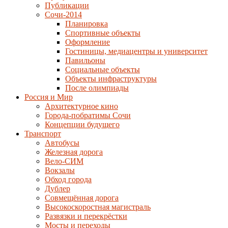
Публикации
Сочи-2014
Планировка
Спортивные объекты
Оформление
Гостиницы, медиацентры и университет
Павильоны
Социальные объекты
Объекты инфраструктуры
После олимпиады
Россия и Мир
Архитектурное кино
Города-побратимы Сочи
Концепции будущего
Транспорт
Автобусы
Железная дорога
Вело-СИМ
Вокзалы
Обход города
Дублер
Совмещённая дорога
Высокоскоростная магистраль
Развязки и перекрёстки
Мосты и переходы