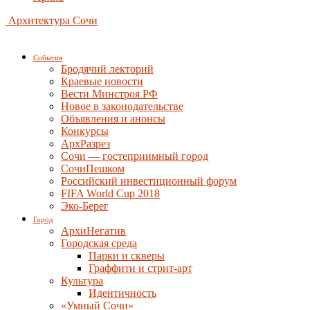
Архитектура Сочи
События
Бродячий лекторий
Краевые новости
Вести Минстроя РФ
Новое в законодательстве
Объявления и анонсы
Конкурсы
АрхРазрез
Сочи — гостеприимный город
СочиПешком
Российский инвестиционный форум
FIFA World Cup 2018
Эко-Берег
Город
АрхиНегатив
Городская среда
Парки и скверы
Граффити и стрит-арт
Культура
Идентичность
«Умный Сочи»