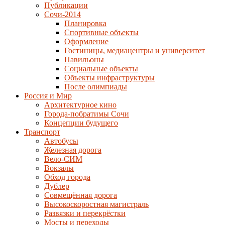
Публикации
Сочи-2014
Планировка
Спортивные объекты
Оформление
Гостиницы, медиацентры и университет
Павильоны
Социальные объекты
Объекты инфраструктуры
После олимпиады
Россия и Мир
Архитектурное кино
Города-побратимы Сочи
Концепции будущего
Транспорт
Автобусы
Железная дорога
Вело-СИМ
Вокзалы
Обход города
Дублер
Совмещённая дорога
Высокоскоростная магистраль
Развязки и перекрёстки
Мосты и переходы