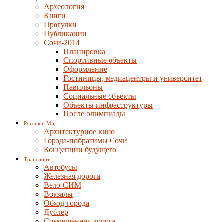
Археология
Книги
Прогулки
Публикации
Сочи-2014
Планировка
Спортивные объекты
Оформление
Гостиницы, медиацентры и университет
Павильоны
Социальные объекты
Объекты инфраструктуры
После олимпиады
Россия и Мир
Архитектурное кино
Города-побратимы Сочи
Концепции будущего
Транспорт
Автобусы
Железная дорога
Вело-СИМ
Вокзалы
Обход города
Дублер
Совмещённая дорога