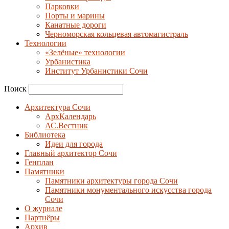
Парковки
Порты и марины
Канатные дороги
Черноморская кольцевая автомагистраль
Технологии
«Зелёные» технологии
Урбанистика
Институт Урбанистики Сочи
Поиск
Архитектура Сочи
АрхКалендарь
АС.Вестник
Библиотека
Идеи для города
Главный архитектор Сочи
Генплан
Памятники
Памятники архитектуры города Сочи
Памятники монументального искусства города
Сочи
О журнале
Партнёры
Архив