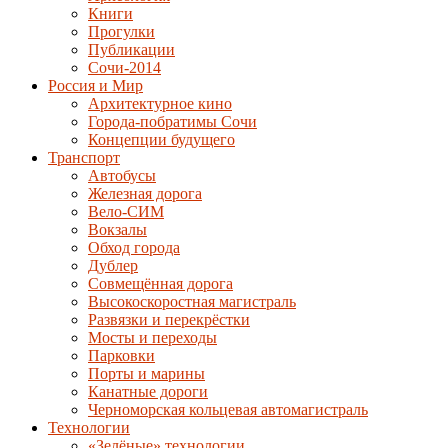
Книги
Прогулки
Публикации
Сочи-2014
Россия и Мир
Архитектурное кино
Города-побратимы Сочи
Концепции будущего
Транспорт
Автобусы
Железная дорога
Вело-СИМ
Вокзалы
Обход города
Дублер
Совмещённая дорога
Высокоскоростная магистраль
Развязки и перекрёстки
Мосты и переходы
Парковки
Порты и марины
Канатные дороги
Черноморская кольцевая автомагистраль
Технологии
«Зелёные» технологии