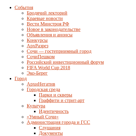
События
Бродячий лекторий
Краевые новости
Вести Минстроя РФ
Новое в законодательстве
Объявления и анонсы
Конкурсы
АрхРазрез
Сочи — гостеприимный город
СочиПешком
Российский инвестиционный форум
FIFA World Cup 2018
Эко-Берег
Город
АрхиНегатив
Городская среда
Парки и скверы
Граффити и стрит-арт
Культура
Идентичность
«Умный Сочи»
Администрация города и ГСС
Слушания
Документы