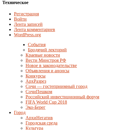
Техническое
Регистрация
Войти
Лента записей
Лента комментариев
WordPress.org
События
Бродячий лекторий
Краевые новости
Вести Минстроя РФ
Новое в законодательстве
Объявления и анонсы
Конкурсы
АрхРазрез
Сочи — гостеприимный город
СочиПешком
Российский инвестиционный форум
FIFA World Cup 2018
Эко-Берег
Город
АрхиНегатив
Городская среда
Культура