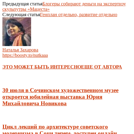
Предыдущая статья
Блогеры собирают деньги на экспертизу
скульпутры «Мацеста»
Следующая статья
Генплан отдельно, развитие отдельно
Наталья Захарова
https://boosty.to/nutkaaa
ЭТО МОЖЕТ БЫТЬ ИНТЕРЕСНО
ЕЩЕ ОТ АВТОРА
30 июля в Сочинском художественном музее
откроется юбилейная выставка Юрия
Михайловича Новикова
Цикл лекций по архитектуре советского
модернизма в Сочи теперь доступен онлайн