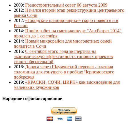
2009
:
Градостроительный совет 06 августа 2009
2012
:
Начался второй этап реконструкции центрального
рынка Сочи
2012
:
«Городские планировщики» скоро появятся и в
России
2014
:
Приём работ на смотр-конкурс "АрхРазрез 2014"
продлён до 1 сентября
2014
:
Новый микрорайон для многодетных семей
появится в Сочи
2016
:
С сентября этого года экспертиза на
экономическую эффективность типовых проектов
станет обязательной
2016
:
Дорога через Шаумянский перевал - платная
соломинка для тонущего в пробках Черноморского
побережья
2019
:
«КРАСКИ. СОЧИ. ЦИРК» как вдохновение для
маленьких художников
Народное софинансирование