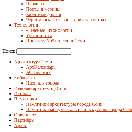
Парковки
Порты и марины
Канатные дороги
Черноморская кольцевая автомагистраль
Технологии
«Зелёные» технологии
Урбанистика
Институт Урбанистики Сочи
Поиск
Архитектура Сочи
АрхКалендарь
АС.Вестник
Библиотека
Идеи для города
Главный архитектор Сочи
Генплан
Памятники
Памятники архитектуры города Сочи
Памятники монументального искусства города Соч
О журнале
Партнёры
Архив