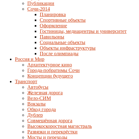
Публикации
Сочи-2014
Планировка
Спортивные объекты
Оформление
Гостиницы, медиацентры и университет
Павильоны
Социальные объекты
Объекты инфраструктуры
После олимпиады
Россия и Мир
Архитектурное кино
Города-побратимы Сочи
Концепции будущего
Транспорт
Автобусы
Железная дорога
Вело-СИМ
Вокзалы
Обход города
Дублер
Совмещённая дорога
Высокоскоростная магистраль
Развязки и перекрёстки
Мосты и переходы