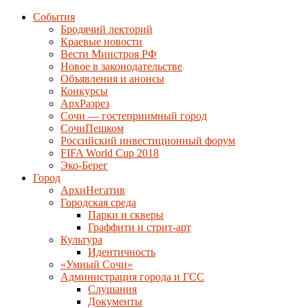
События
Бродячий лекторий
Краевые новости
Вести Минстроя РФ
Новое в законодательстве
Объявления и анонсы
Конкурсы
АрхРазрез
Сочи — гостеприимный город
СочиПешком
Российский инвестиционный форум
FIFA World Cup 2018
Эко-Берег
Город
АрхиНегатив
Городская среда
Парки и скверы
Граффити и стрит-арт
Культура
Идентичность
«Умный Сочи»
Администрация города и ГСС
Слушания
Документы