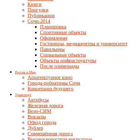
Книги
Прогулки
Публикации
Сочи-2014
Планировка
Спортивные объекты
Оформление
Гостиницы, медиацентры и университет
Павильоны
Социальные объекты
Объекты инфраструктуры
После олимпиады
Россия и Мир
Архитектурное кино
Города-побратимы Сочи
Концепции будущего
Транспорт
Автобусы
Железная дорога
Вело-СИМ
Вокзалы
Обход города
Дублер
Совмещённая дорога
Высокоскоростная магистраль