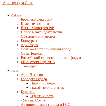
Архитектура Сочи
События
Бродячий лекторий
Краевые новости
Вести Минстроя РФ
Новое в законодательстве
Объявления и анонсы
Конкурсы
АрхРазрез
Сочи — гостеприимный город
СочиПешком
Российский инвестиционный форум
FIFA World Cup 2018
Эко-Берег
Город
АрхиНегатив
Городская среда
Парки и скверы
Граффити и стрит-арт
Культура
Идентичность
«Умный Сочи»
Администрация города и ГСС