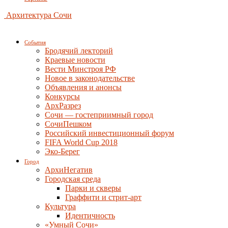
Архитектура Сочи
События
Бродячий лекторий
Краевые новости
Вести Минстроя РФ
Новое в законодательстве
Объявления и анонсы
Конкурсы
АрхРазрез
Сочи — гостеприимный город
СочиПешком
Российский инвестиционный форум
FIFA World Cup 2018
Эко-Берег
Город
АрхиНегатив
Городская среда
Парки и скверы
Граффити и стрит-арт
Культура
Идентичность
«Умный Сочи»