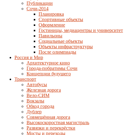
Публикации
Сочи-2014
Планировка
Спортивные объекты
Оформление
Гостиницы, медиацентры и университет
Павильоны
Социальные объекты
Объекты инфраструктуры
После олимпиады
Россия и Мир
Архитектурное кино
Города-побратимы Сочи
Концепции будущего
Транспорт
Автобусы
Железная дорога
Вело-СИМ
Вокзалы
Обход города
Дублер
Совмещённая дорога
Высокоскоростная магистраль
Развязки и перекрёстки
Мосты и переходы