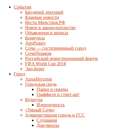
События
Бродячий лекторий
Краевые новости
Вести Минстроя РФ
Новое в законодательстве
Объявления и анонсы
Конкурсы
АрхРазрез
Сочи — гостеприимный город
СочиПешком
Российский инвестиционный форум
FIFA World Cup 2018
Эко-Берег
Город
АрхиНегатив
Городская среда
Парки и скверы
Граффити и стрит-арт
Культура
Идентичность
«Умный Сочи»
Администрация города и ГСС
Слушания
Документы