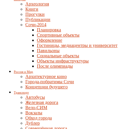
Археология
Книги
Прогулки
Публикации
Сочи-2014
Планировка
Спортивные объекты
Оформление
Гостиницы, медиацентры и университет
Павильоны
Социальные объекты
Объекты инфраструктуры
После олимпиады
Россия и Мир
Архитектурное кино
Города-побратимы Сочи
Концепции будущего
Транспорт
Автобусы
Железная дорога
Вело-СИМ
Вокзалы
Обход города
Дублер
Совмещённая дорога