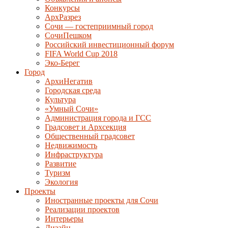
Конкурсы
АрхРазрез
Сочи — гостеприимный город
СочиПешком
Российский инвестиционный форум
FIFA World Cup 2018
Эко-Берег
Город
АрхиНегатив
Городская среда
Культура
«Умный Сочи»
Администрация города и ГСС
Градсовет и Архсекция
Общественный градсовет
Недвижимость
Инфраструктура
Развитие
Туризм
Экология
Проекты
Иностранные проекты для Сочи
Реализации проектов
Интерьеры
Дизайн