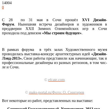
14004
0
С 28 по 31 мая в Сочи прошёл
XVI Дизайн-
Форум
. Нынешняя встреча дизайнеров и художников в
преддверии XXII Зимних Олимпийских игр в Сочи
проходила под девизом
«Мы строим будущее»
.
В рамках форума в трёх за­лах Ху­до­жес­твен­но­го му­зея
проводилась выставка-конкурс архитектурных идей
«Дизайн-
Лэнд-2013».
Свои ра­бо­ты представили как на­чи­на­ющие, так и
професси­ональ­ные ди­зай­не­ры из раз­ных ре­ги­онов, в том чис­
ле и Со­чи.
©
efcate.com
©
maks-portal.ru/Фото: О. Снигирев
Вот некоторые из работ, представленных на выставке:
Сочинский Государственный Университет 2013 год.