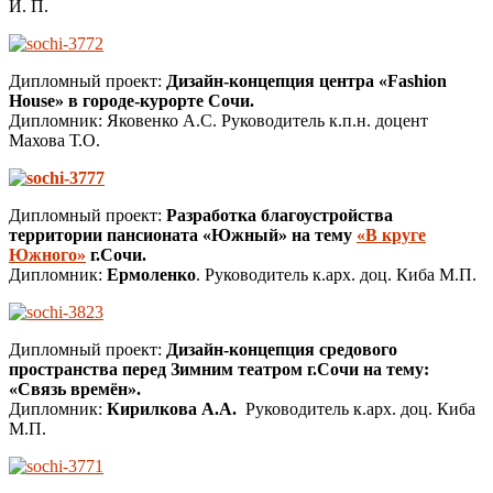
И. П.
Дипломный проект:
Дизайн-концепция центра «Fashion
House» в городе-курорте Сочи.
Дипломник: Яковенко А.С. Руководитель к.п.н. доцент
Махова Т.О.
Дипломный проект:
Разработка благоустройства
территории пансионата «Южный» на тему
«В круге
Южного»
г.Сочи.
Дипломник:
Ермоленко
. Руководитель к.арх. доц. Киба М.П.
Дипломный проект:
Дизайн-концепция средового
пространства перед Зимним театром г.Сочи на тему:
«Связь времён».
Дипломник:
Кирилкова А.А.
Руководитель к.арх. доц. Киба
М.П.