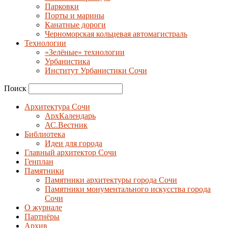
Парковки
Порты и марины
Канатные дороги
Черноморская кольцевая автомагистраль
Технологии
«Зелёные» технологии
Урбанистика
Институт Урбанистики Сочи
Поиск
Архитектура Сочи
АрхКалендарь
АС.Вестник
Библиотека
Идеи для города
Главный архитектор Сочи
Генплан
Памятники
Памятники архитектуры города Сочи
Памятники монументального искусства города
Сочи
О журнале
Партнёры
Архив