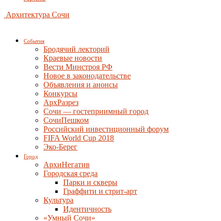
Архитектура Сочи
События
Бродячий лекторий
Краевые новости
Вести Минстроя РФ
Новое в законодательстве
Объявления и анонсы
Конкурсы
АрхРазрез
Сочи — гостеприимный город
СочиПешком
Российский инвестиционный форум
FIFA World Cup 2018
Эко-Берег
Город
АрхиНегатив
Городская среда
Парки и скверы
Граффити и стрит-арт
Культура
Идентичность
«Умный Сочи»