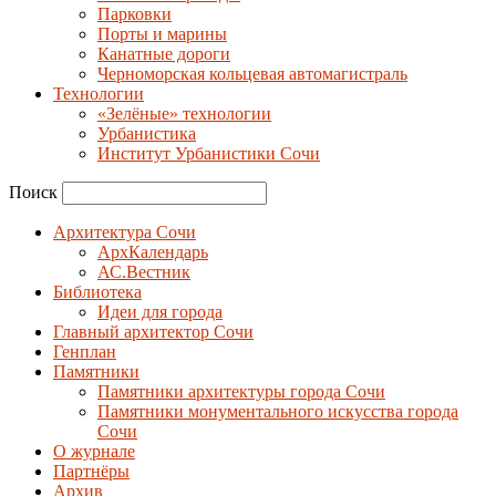
Парковки
Порты и марины
Канатные дороги
Черноморская кольцевая автомагистраль
Технологии
«Зелёные» технологии
Урбанистика
Институт Урбанистики Сочи
Поиск
Архитектура Сочи
АрхКалендарь
АС.Вестник
Библиотека
Идеи для города
Главный архитектор Сочи
Генплан
Памятники
Памятники архитектуры города Сочи
Памятники монументального искусства города
Сочи
О журнале
Партнёры
Архив