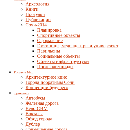
Археология
Книги
Прогулки
Публикации
Сочи-2014
Планировка
Спортивные объекты
Оформление
Гостиницы, медиацентры и университет
Павильоны
Социальные объекты
Объекты инфраструктуры
После олимпиады
Россия и Мир
Архитектурное кино
Города-побратимы Сочи
Концепции будущего
Транспорт
Автобусы
Железная дорога
Вело-СИМ
Вокзалы
Обход города
Дублер
Совмещённая дорога