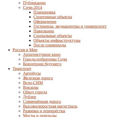
Публикации
Сочи-2014
Планировка
Спортивные объекты
Оформление
Гостиницы, медиацентры и университет
Павильоны
Социальные объекты
Объекты инфраструктуры
После олимпиады
Россия и Мир
Архитектурное кино
Города-побратимы Сочи
Концепции будущего
Транспорт
Автобусы
Железная дорога
Вело-СИМ
Вокзалы
Обход города
Дублер
Совмещённая дорога
Высокоскоростная магистраль
Развязки и перекрёстки
Мосты и переходы