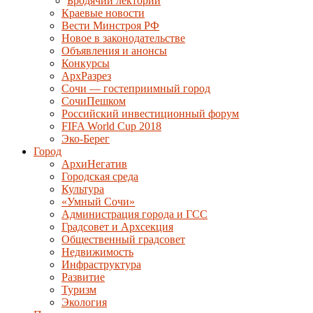
Бродячий лекторий
Краевые новости
Вести Минстроя РФ
Новое в законодательстве
Объявления и анонсы
Конкурсы
АрхРазрез
Сочи — гостеприимный город
СочиПешком
Российский инвестиционный форум
FIFA World Cup 2018
Эко-Берег
Город
АрхиНегатив
Городская среда
Культура
«Умный Сочи»
Администрация города и ГСС
Градсовет и Архсекция
Общественный градсовет
Недвижимость
Инфраструктура
Развитие
Туризм
Экология