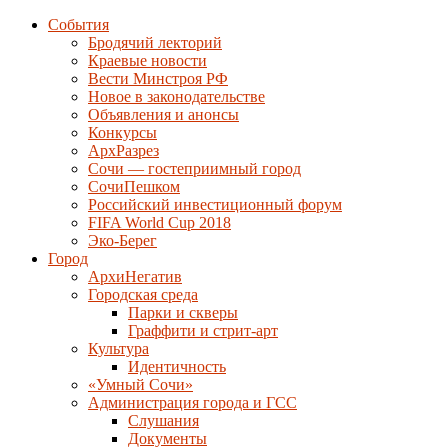
События
Бродячий лекторий
Краевые новости
Вести Минстроя РФ
Новое в законодательстве
Объявления и анонсы
Конкурсы
АрхРазрез
Сочи — гостеприимный город
СочиПешком
Российский инвестиционный форум
FIFA World Cup 2018
Эко-Берег
Город
АрхиНегатив
Городская среда
Парки и скверы
Граффити и стрит-арт
Культура
Идентичность
«Умный Сочи»
Администрация города и ГСС
Слушания
Документы