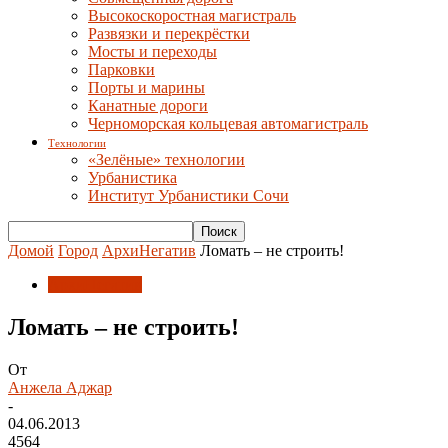
Высокоскоростная магистраль
Развязки и перекрёстки
Мосты и переходы
Парковки
Порты и марины
Канатные дороги
Черноморская кольцевая автомагистраль
Технологии
«Зелёные» технологии
Урбанистика
Институт Урбанистики Сочи
Домой
Город
АрхиНегатив
Ломать – не строить!
АрхиНегатив
Ломать – не строить!
От
Анжела Аджар
-
04.06.2013
4564