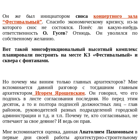
Он же был инициатором
сноса
концертного зала
“Фестивальный”
. Спасибо экономическому кризису, из-за
которого снос не состоялся. Понёс ли какую-нибудь
ответственность
О. Гусев
? Отнюдь. Он уволился по
собственному желанию.
Вот такой многофункциональный высотный комплекс
планировали построить на месте КЗ «Фестивальный» и
сквера с фонтанами.
Но почему мы виним только главных архитекторов? Мне
вспоминается давний разговор с тогдашним главным
архитектором
Игорем Ярошевским
. Он говорил, что его
подпись в листе согласования последняя. Но перед этим
десяток, а то и полтора подписей должностных лиц – глав
районов, руководителей разных подразделений городской
администрации и т.д. и т.п. Почему те, кто согласовывал, не
отвечают за свое деяние? И ведь он прав.
Мне вспоминается оценка, данная
Анатолием Пахомовым
в
первые дни своей работы архитектурно-строительному