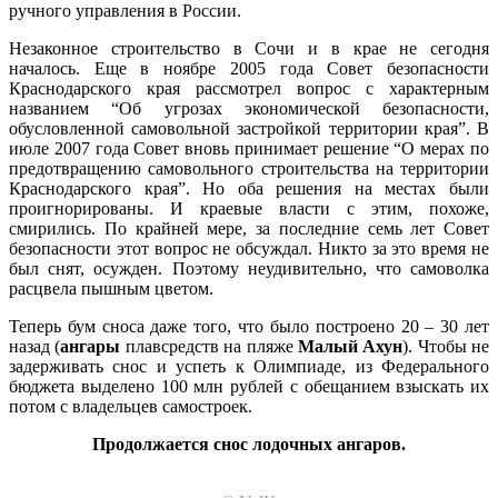
ручного управления в России.
Незаконное строительство в Сочи и в крае не сегодня
началось. Еще в ноябре 2005 года Совет безопасности
Краснодарского края рассмотрел вопрос с характерным
названием “Об угрозах экономической безопасности,
обусловленной самовольной застройкой территории края”. В
июле 2007 года Совет вновь принимает решение “О мерах по
предотвращению самовольного строительства на территории
Краснодарского края”. Но оба решения на местах были
проигнорированы. И краевые власти с этим, похоже,
смирились. По крайней мере, за последние семь лет Совет
безопасности этот вопрос не обсуждал. Никто за это время не
был снят, осужден. Поэтому неудивительно, что самоволка
расцвела пышным цветом.
Теперь бум сноса даже того, что было построено 20 – 30 лет
назад (
ангары
плавсредств на пляже
Малый Ахун
). Чтобы не
задерживать снос и успеть к Олимпиаде, из Федерального
бюджета выделено 100 млн рублей с обещанием взыскать их
потом с владельцев самостроек.
Продолжается снос лодочных ангаров.