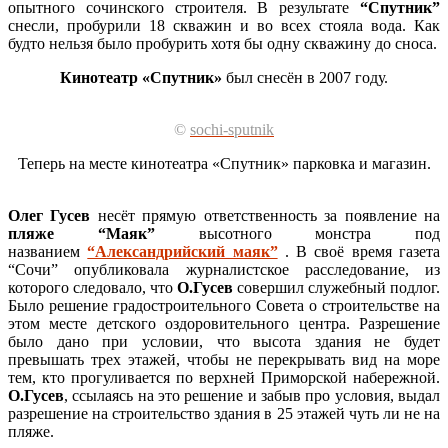
опытного сочинского строителя. В результате
“Спутник”
снесли, пробурили 18 скважин и во всех стояла вода. Как
будто нельзя было пробурить хотя бы одну скважину до сноса.
Кинотеатр «Спутник»
был снесён в 2007 году.
©
sochi-sputnik
Теперь на месте кинотеатра «Спутник» парковка и магазин.
Олег Гусев
несёт прямую ответственность за появление на
пляже “Маяк”
высотного монстра под
названием
“Александрийский маяк”
. В своё время газета
“Сочи” опубликовала журналистское расследование, из
которого следовало, что
О.Гусев
совершил служебный подлог.
Было решение градостроительного Совета о строительстве на
этом месте детского оздоровительного центра. Разрешение
было дано при условии, что высота здания не будет
превышать трех этажей, чтобы не перекрывать вид на море
тем, кто прогуливается по верхней Приморской набережной.
О.Гусев
, ссылаясь на это решение и забыв про условия, выдал
разрешение на строительство здания в 25 этажей чуть ли не на
пляже.