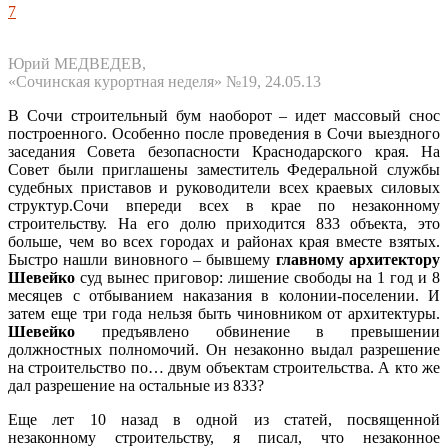
7
Юрий МЕДВЕДЕВ,
«Сочинская курортная неделя» №19, 24.05.13
В Сочи строительный бум наоборот – идет массовый снос
построенного. Особенно после проведения в Сочи выездного
заседания Совета безопасности Краснодарского края. На
Совет были приглашены заместитель Федеральной службы
судебных приставов и руководители всех краевых силовых
структур.
Сочи впереди всех в крае по незаконному
строительству. На его долю приходится 833 объекта, это
больше, чем во всех городах и районах края вместе взятых.
Быстро нашли виновного – бывшему
главному архитектору
Шевейко
суд вынес приговор: лишение свободы на 1 год и 8
месяцев с отбыванием наказания в колонии-поселении. И
затем еще три года нельзя быть чиновником от архитектуры.
Шевейко
предъявлено обвинение в превышении
должностных полномочий. Он незаконно выдал разрешение
на строительство по… двум объектам строительства. А кто же
дал разрешение на остальные из 833?
Еще лет 10 назад в одной из статей, посвященной
незаконному строительству, я писал, что незаконное