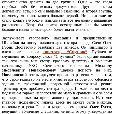
строительство делится на две группы. Одна – это когда
стройка идёт без всяких документов. Другая – когда
документы есть, но они выданы незаконно. И вторая группа,
по-моему мнению, много больше первой. Но следствие не
стало копать глубоко и выискивать все незаконно выданные
разрешения. Тогда бы список осужденных был бы много
больше и назначенные сроки более значительные.
Заслуживает уголовного наказания и предшественник
Шевейко
на посту главного архитектора города Сочи
Олег
Гусев
. Достаточно разобрать два эпизода. Он инициатор и
вдохновитель сноса
кинотеатра “Спутник”
. Публичные
слушания по вопросу сноса “Спутника” были организованы
так, что лишь мне (тогда краевому депутату) и бывшему
начальнику УКС Сочинского исполкома
Михаилу
Яковлевичу Новаковскому
удалось попасть на них.
Новаковский
очень аргументированно развеял миф о том,
что строительство на месте кинотеатра высотного офисного
здания с трёхэтажной подземной автостоянкой решит
транспортную проблему центра города. И количество мест в
подземном гараже несопоставимо мало в сравнении с числом
припаркованных на прилегающих улицах машин. И, самое
главное, подземного гаража здесь не может быть никогда,
поскольку и река Сочи, и море совсем рядом.
Олег Гусев
,
ведущий публичные слушания, не внял этому утверждению