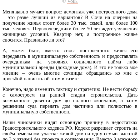
©
VolK
Меня давно мучает вопрос: демонтаж уже построенного дома
– это разве лучший из вариантов? В Сочи на очереди на
получение жилья стоит более 30 тыс. семей, или более 100
тыс. человек. Первоочередники более 50 лет ждут улучшения
жилищных условий. Квартир нет, а построенное жилье
сносится. Правильно ли это?
А, может быть, вместо сноса построенного жилья его
передавать в муниципальную собственность и предоставлять
очередникам на условиях социального найма либо
муниципальной аренды (доходные дома). И это не только мое
мнение – очень многие сочинцы обращались ко мне с
просьбой написать об этом в газете.
Конечно, надо изменить тактику и стратегию. Не вести борьбу
с самостроем на ранней стадии строительства. Дать
возможность довести дом до полного окончания, а затем
решением суда передать дом частично или полностью в
муниципальную собственность.
Наши чиновники видят основную причину в недостатках
Градостроительного кодекса РФ. Кодекс разрешает строить на
своём земельном участке жилой дом на одну семью высотой
до 3-х этажей без проекта и согласования. Вместо 3-этажного