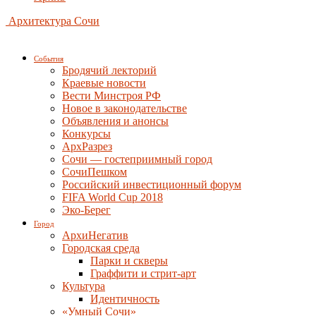
Архитектура Сочи
События
Бродячий лекторий
Краевые новости
Вести Минстроя РФ
Новое в законодательстве
Объявления и анонсы
Конкурсы
АрхРазрез
Сочи — гостеприимный город
СочиПешком
Российский инвестиционный форум
FIFA World Cup 2018
Эко-Берег
Город
АрхиНегатив
Городская среда
Парки и скверы
Граффити и стрит-арт
Культура
Идентичность
«Умный Сочи»