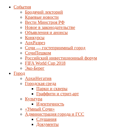
События
Бродячий лекторий
Краевые новости
Вести Минстроя РФ
Новое в законодательстве
Объявления и анонсы
Конкурсы
АрхРазрез
Сочи — гостеприимный город
СочиПешком
Российский инвестиционный форум
FIFA World Cup 2018
Эко-Берег
Город
АрхиНегатив
Городская среда
Парки и скверы
Граффити и стрит-арт
Культура
Идентичность
«Умный Сочи»
Администрация города и ГСС
Слушания
Документы