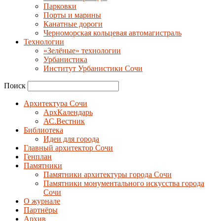
Парковки
Порты и марины
Канатные дороги
Черноморская кольцевая автомагистраль
Технологии
«Зелёные» технологии
Урбанистика
Институт Урбанистики Сочи
Поиск
Архитектура Сочи
АрхКалендарь
АС.Вестник
Библиотека
Идеи для города
Главный архитектор Сочи
Генплан
Памятники
Памятники архитектуры города Сочи
Памятники монументального искусства города
Сочи
О журнале
Партнёры
Архив