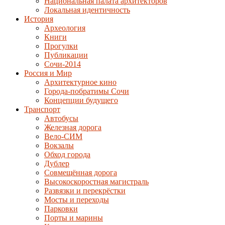
Национальная палата архитекторов
Локальная идентичность
История
Археология
Книги
Прогулки
Публикации
Сочи-2014
Россия и Мир
Архитектурное кино
Города-побратимы Сочи
Концепции будущего
Транспорт
Автобусы
Железная дорога
Вело-СИМ
Вокзалы
Обход города
Дублер
Совмещённая дорога
Высокоскоростная магистраль
Развязки и перекрёстки
Мосты и переходы
Парковки
Порты и марины