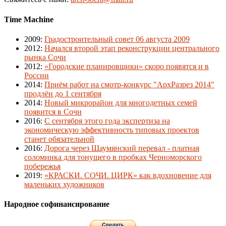
Time Machine
2009
:
Градостроительный совет 06 августа 2009
2012
:
Начался второй этап реконструкции центрального
рынка Сочи
2012
:
«Городские планировщики» скоро появятся и в
России
2014
:
Приём работ на смотр-конкурс "АрхРазрез 2014"
продлён до 1 сентября
2014
:
Новый микрорайон для многодетных семей
появится в Сочи
2016
:
С сентября этого года экспертиза на
экономическую эффективность типовых проектов
станет обязательной
2016
:
Дорога через Шаумянский перевал - платная
соломинка для тонущего в пробках Черноморского
побережья
2019
:
«КРАСКИ. СОЧИ. ЦИРК» как вдохновение для
маленьких художников
Народное софинансирование