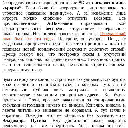
беспределу своих предшественников:
“Было искажено лицо
курорта”
. Если было бы изуродовано лицо человека, то
уголовное наказание неминуемо. А за искажение лица
курорта можно спокойно отпустить восвояси. Все
предшественники
А.Пахомова
оправдывали свой
градостроительный беспредел отсутствием генерального
плана города. Нет ничего дальше от истины.
Генеральный
план был все эти годы.
Наверное, он устарел. Но даже
студентам юридических вузов известен принцип – пока не
появился новый юридический документ, действует старый.
Проще говоря, все, что построено якобы в отсутствии
генерального плана, построено незаконно. Незаконно строить,
если нет генерального плана, незаконно строить вопреки
генеральному плану.
Бум по сносу незаконного строительства удивляет. Как будто в
крае не читают сочинских газет, в которых чуть ли не
еженедельно публиковались материалы о незаконном
строительстве с указанием конкретных адресов. Как будто,
приезжая в Сочи, краевые начальники за тонированными
стеклами автомашин ничего не видели. Конечно, видели, и
газеты читали, но внимание не обращали. А тут взяли и
обратили. Убеждён, что не обошлось без вмешательства
Владимира Путина
. Ему достаточно было выразить
недоумение, как все завертелось. Увы, такова практика