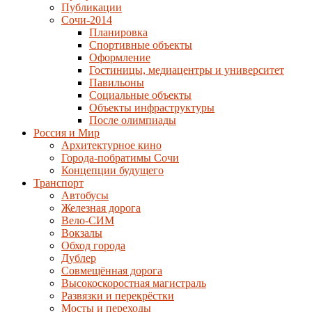
Публикации
Сочи-2014
Планировка
Спортивные объекты
Оформление
Гостиницы, медиацентры и университет
Павильоны
Социальные объекты
Объекты инфраструктуры
После олимпиады
Россия и Мир
Архитектурное кино
Города-побратимы Сочи
Концепции будущего
Транспорт
Автобусы
Железная дорога
Вело-СИМ
Вокзалы
Обход города
Дублер
Совмещённая дорога
Высокоскоростная магистраль
Развязки и перекрёстки
Мосты и переходы