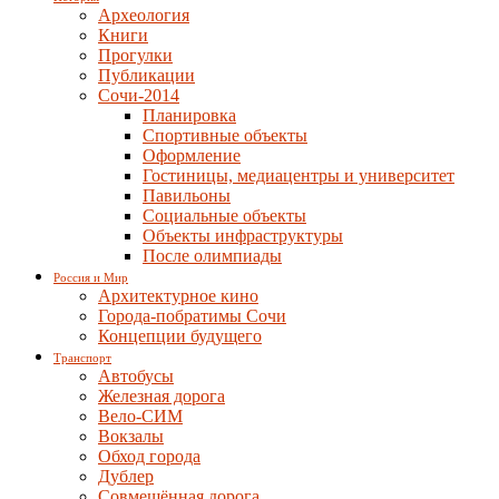
Археология
Книги
Прогулки
Публикации
Сочи-2014
Планировка
Спортивные объекты
Оформление
Гостиницы, медиацентры и университет
Павильоны
Социальные объекты
Объекты инфраструктуры
После олимпиады
Россия и Мир
Архитектурное кино
Города-побратимы Сочи
Концепции будущего
Транспорт
Автобусы
Железная дорога
Вело-СИМ
Вокзалы
Обход города
Дублер
Совмещённая дорога