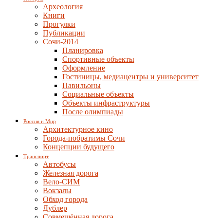
Археология
Книги
Прогулки
Публикации
Сочи-2014
Планировка
Спортивные объекты
Оформление
Гостиницы, медиацентры и университет
Павильоны
Социальные объекты
Объекты инфраструктуры
После олимпиады
Россия и Мир
Архитектурное кино
Города-побратимы Сочи
Концепции будущего
Транспорт
Автобусы
Железная дорога
Вело-СИМ
Вокзалы
Обход города
Дублер
Совмещённая дорога