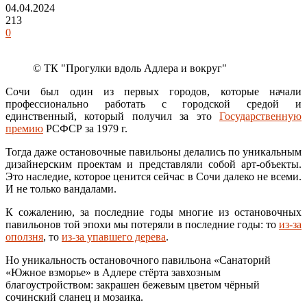
04.04.2024
213
0
© ТК "Прогулки вдоль Адлера и вокруг"
Сочи был один из первых городов, которые начали
профессионально работать с городской средой и
единственный, который получил за это
Государственную
премию
РСФСР за 1979 г.
Тогда даже остановочные павильоны делались по уникальным
дизайнерским проектам и представляли собой арт-объекты.
Это наследие, которое ценится сейчас в Сочи далеко не всеми.
И не только вандалами.
К сожалению, за последние годы многие из остановочных
павильонов той эпохи мы потеряли в последние годы: то
из-за
оползня
, то
из-за упавшего дерева
.
Но уникальность остановочного павильона «Санаторий
«Южное взморье» в Адлере стёрта завхозным
благоустройством: закрашен бежевым цветом чёрный
сочинский сланец и мозаика.