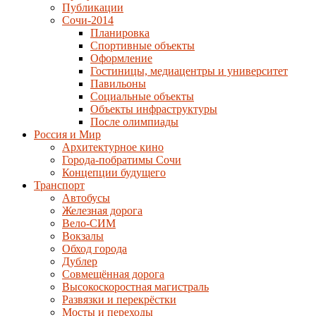
Публикации
Сочи-2014
Планировка
Спортивные объекты
Оформление
Гостиницы, медиацентры и университет
Павильоны
Социальные объекты
Объекты инфраструктуры
После олимпиады
Россия и Мир
Архитектурное кино
Города-побратимы Сочи
Концепции будущего
Транспорт
Автобусы
Железная дорога
Вело-СИМ
Вокзалы
Обход города
Дублер
Совмещённая дорога
Высокоскоростная магистраль
Развязки и перекрёстки
Мосты и переходы