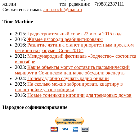
жизни_________________ тел. редакции: +7(988)2387111
Свяжитесь с нами:
arch-sochi@mail.ru
Time Machine
2015
:
Градостроительный совет 22 июля 2015 года
2016
:
Живые изгороди реабилитированы
2016
:
Развитие яхтинга станет приоритетным проектом
региона на форуме "Сочи-2016"
2021
:
Международный фестиваль «Зодчество» состоится
в октябре
2023
:
Какие объекты могут составить паломнический
маршрут в Сочинском нацпарке обсудили эксперты
2024
:
Почему удобно слушать радио онлайн
2025
:
На сколько можно забронировать квартиру в
новостройке у застройщика
2016
:
Новые тоненькие кирпичи для трендовых домов
Народное софинансирование