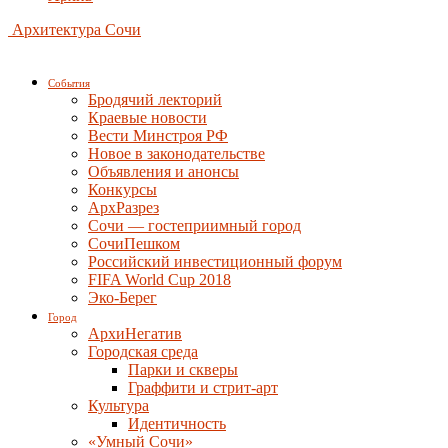
Архитектура Сочи
События
Бродячий лекторий
Краевые новости
Вести Минстроя РФ
Новое в законодательстве
Объявления и анонсы
Конкурсы
АрхРазрез
Сочи — гостеприимный город
СочиПешком
Российский инвестиционный форум
FIFA World Cup 2018
Эко-Берег
Город
АрхиНегатив
Городская среда
Парки и скверы
Граффити и стрит-арт
Культура
Идентичность
«Умный Сочи»