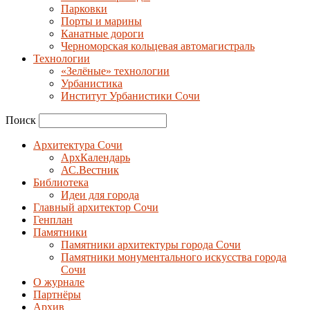
Парковки
Порты и марины
Канатные дороги
Черноморская кольцевая автомагистраль
Технологии
«Зелёные» технологии
Урбанистика
Институт Урбанистики Сочи
Поиск
Архитектура Сочи
АрхКалендарь
АС.Вестник
Библиотека
Идеи для города
Главный архитектор Сочи
Генплан
Памятники
Памятники архитектуры города Сочи
Памятники монументального искусства города
Сочи
О журнале
Партнёры
Архив