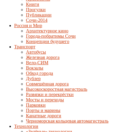
Книги
Прогулки
Публикации
Сочи-2014
Россия и Мир
Архитектурное кино
Города-побратимы Сочи
Концепции будущего
Транспорт
Автобусы
Железная дорога
Вело-СИМ
Вокзалы
Обход города
Дублер
Совмещённая дорога
Высокоскоростная магистраль
Развязки и перекрёстки
Мосты и переходы
Парковки
Порты и марины
Канатные дороги
Черноморская кольцевая автомагистраль
Технологии
«Зелёные» технологии