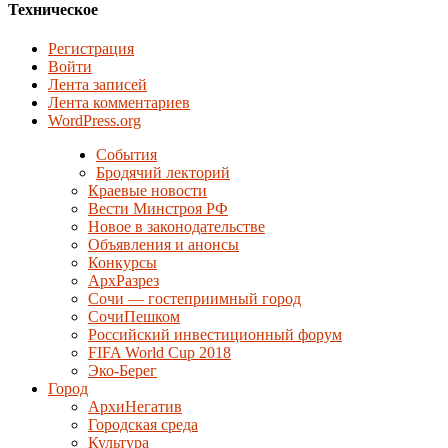
Техническое
Регистрация
Войти
Лента записей
Лента комментариев
WordPress.org
События
Бродячий лекторий
Краевые новости
Вести Минстроя РФ
Новое в законодательстве
Объявления и анонсы
Конкурсы
АрхРазрез
Сочи — гостеприимный город
СочиПешком
Российский инвестиционный форум
FIFA World Cup 2018
Эко-Берег
Город
АрхиНегатив
Городская среда
Культура