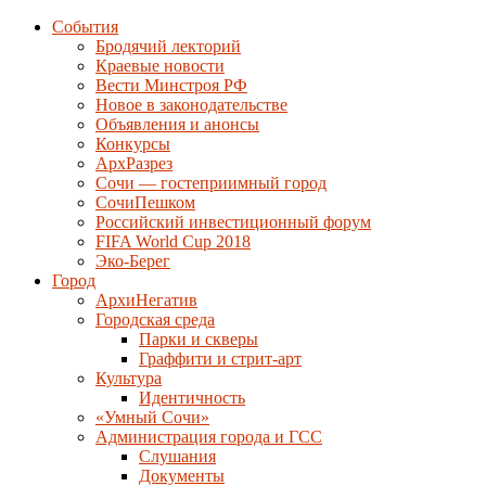
События
Бродячий лекторий
Краевые новости
Вести Минстроя РФ
Новое в законодательстве
Объявления и анонсы
Конкурсы
АрхРазрез
Сочи — гостеприимный город
СочиПешком
Российский инвестиционный форум
FIFA World Cup 2018
Эко-Берег
Город
АрхиНегатив
Городская среда
Парки и скверы
Граффити и стрит-арт
Культура
Идентичность
«Умный Сочи»
Администрация города и ГСС
Слушания
Документы