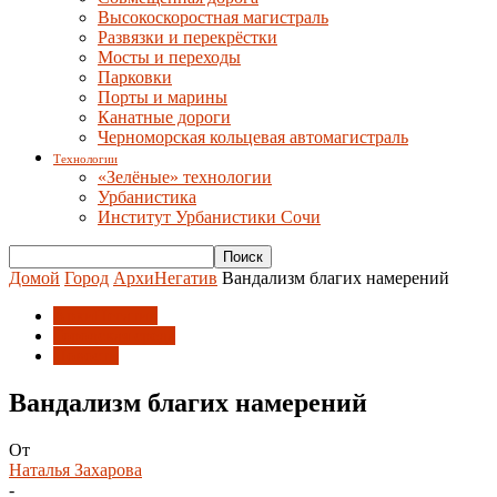
Высокоскоростная магистраль
Развязки и перекрёстки
Мосты и переходы
Парковки
Порты и марины
Канатные дороги
Черноморская кольцевая автомагистраль
Технологии
«Зелёные» технологии
Урбанистика
Институт Урбанистики Сочи
Домой
Город
АрхиНегатив
Вандализм благих намерений
АрхиНегатив
Городская среда
Новости
Вандализм благих намерений
От
Наталья Захарова
-