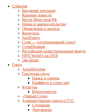
События
Бродячий лекторий
Краевые новости
Вести Минстроя РФ
Новое в законодательстве
Объявления и анонсы
Конкурсы
АрхРазрез
Сочи — гостеприимный город
СочиПешком
Российский инвестиционный форум
FIFA World Cup 2018
Эко-Берег
Город
АрхиНегатив
Городская среда
Парки и скверы
Граффити и стрит-арт
Культура
Идентичность
«Умный Сочи»
Администрация города и ГСС
Слушания
Документы