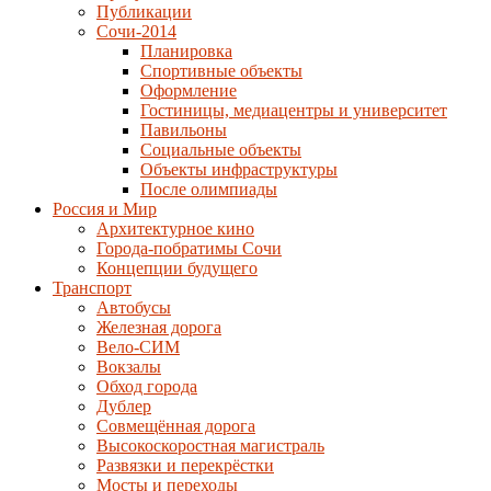
Публикации
Сочи-2014
Планировка
Спортивные объекты
Оформление
Гостиницы, медиацентры и университет
Павильоны
Социальные объекты
Объекты инфраструктуры
После олимпиады
Россия и Мир
Архитектурное кино
Города-побратимы Сочи
Концепции будущего
Транспорт
Автобусы
Железная дорога
Вело-СИМ
Вокзалы
Обход города
Дублер
Совмещённая дорога
Высокоскоростная магистраль
Развязки и перекрёстки
Мосты и переходы