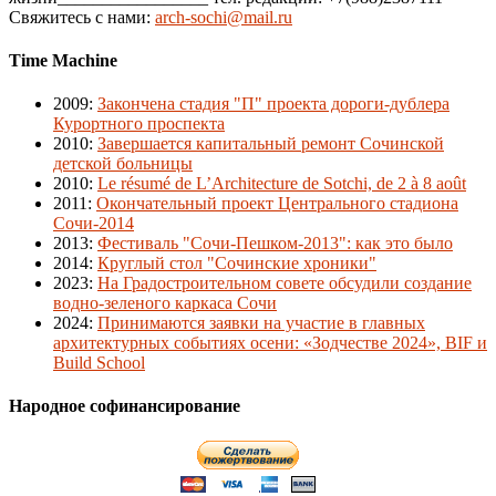
Свяжитесь с нами:
arch-sochi@mail.ru
Time Machine
2009
:
Закончена стадия "П" проекта дороги-дублера
Курортного проспекта
2010
:
Завершается капитальный ремонт Сочинской
детской больницы
2010
:
Le résumé de L’Architecture de Sotchi, de 2 à 8 août
2011
:
Окончательный проект Центрального стадиона
Сочи-2014
2013
:
Фестиваль "Сочи-Пешком-2013": как это было
2014
:
Круглый стол "Сочинские хроники"
2023
:
На Градостроительном совете обсудили создание
водно-зеленого каркаса Сочи
2024
:
Принимаются заявки на участие в главных
архитектурных событиях осени: «Зодчестве 2024», BIF и
Build School
Народное софинансирование