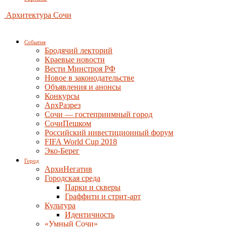
Архитектура Сочи
События
Бродячий лекторий
Краевые новости
Вести Минстроя РФ
Новое в законодательстве
Объявления и анонсы
Конкурсы
АрхРазрез
Сочи — гостеприимный город
СочиПешком
Российский инвестиционный форум
FIFA World Cup 2018
Эко-Берег
Город
АрхиНегатив
Городская среда
Парки и скверы
Граффити и стрит-арт
Культура
Идентичность
«Умный Сочи»