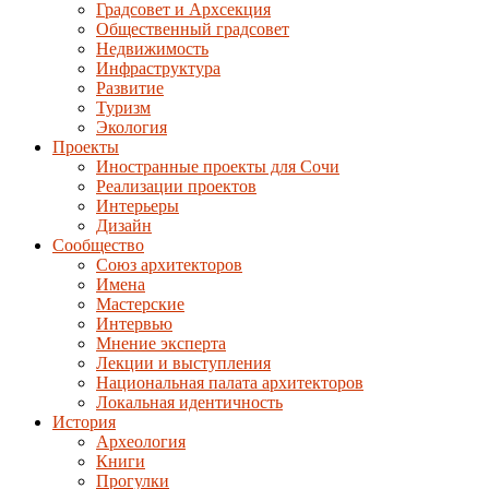
Градсовет и Архсекция
Общественный градсовет
Недвижимость
Инфраструктура
Развитие
Туризм
Экология
Проекты
Иностранные проекты для Сочи
Реализации проектов
Интерьеры
Дизайн
Сообщество
Союз архитекторов
Имена
Мастерские
Интервью
Мнение эксперта
Лекции и выступления
Национальная палата архитекторов
Локальная идентичность
История
Археология
Книги
Прогулки