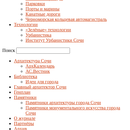
Парковки
Порты и марины
Канатные дороги
Черноморская кольцевая автомагистраль
Технологии
«Зелёные» технологии
Урбанистика
Институт Урбанистики Сочи
Поиск
Архитектура Сочи
АрхКалендарь
АС.Вестник
Библиотека
Идеи для города
Главный архитектор Сочи
Генплан
Памятники
Памятники архитектуры города Сочи
Памятники монументального искусства города
Сочи
О журнале
Партнёры
Архив