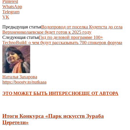
Pinterest
WhatsApp
Telegram
VK
Предыдущая статья
Водопровод от поселка Кудепста до села
Верхнениколаевское будет готов к 2025 году
Следующая статья
Гид по деловой программе 100+
TechnoBuild: о чем будут рассказывать 700 спикеров форума
Наталья Захарова
https://boosty.to/nutkaaa
ЭТО МОЖЕТ БЫТЬ ИНТЕРЕСНО
ЕЩЕ ОТ АВТОРА
Итоги Конкурса «Парк искусств Зураба
Церетели»