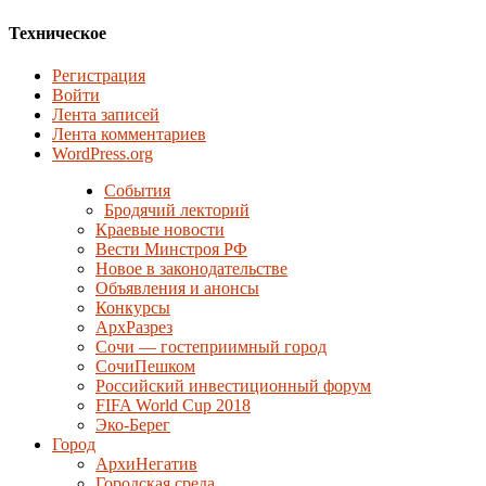
Техническое
Регистрация
Войти
Лента записей
Лента комментариев
WordPress.org
События
Бродячий лекторий
Краевые новости
Вести Минстроя РФ
Новое в законодательстве
Объявления и анонсы
Конкурсы
АрхРазрез
Сочи — гостеприимный город
СочиПешком
Российский инвестиционный форум
FIFA World Cup 2018
Эко-Берег
Город
АрхиНегатив
Городская среда