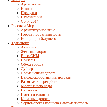
Археология
Книги
Прогулки
Публикации
Сочи-2014
Россия и Мир
Архитектурное кино
Города-побратимы Сочи
Концепции будущего
Транспорт
Автобусы
Железная дорога
Вело-СИМ
Вокзалы
Обход города
Дублер
Совмещённая дорога
Высокоскоростная магистраль
Развязки и перекрёстки
Мосты и переходы
Парковки
Порты и марины
Канатные дороги
Черноморская кольцевая автомагистраль