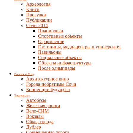
Археология
Книги
Прогулки
Публикации
Сочи-2014
Планировка
Спортивные объекты
Оформление
Гостиницы, медиацентры и университет
Павильоны
Социальные объекты
Объекты инфраструктуры
После олимпиады
Россия и Мир
Архитектурное кино
Города-побратимы Сочи
Концепции будущего
Транспорт
Автобусы
Железная дорога
Вело-СИМ
Вокзалы
Обход города
Дублер
Совмещённая дорога