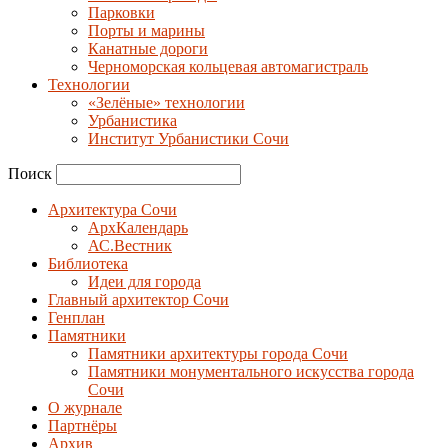
Парковки
Порты и марины
Канатные дороги
Черноморская кольцевая автомагистраль
Технологии
«Зелёные» технологии
Урбанистика
Институт Урбанистики Сочи
Поиск
Архитектура Сочи
АрхКалендарь
АС.Вестник
Библиотека
Идеи для города
Главный архитектор Сочи
Генплан
Памятники
Памятники архитектуры города Сочи
Памятники монументального искусства города
Сочи
О журнале
Партнёры
Архив