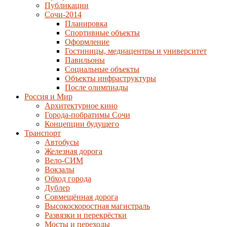
Публикации
Сочи-2014
Планировка
Спортивные объекты
Оформление
Гостиницы, медиацентры и университет
Павильоны
Социальные объекты
Объекты инфраструктуры
После олимпиады
Россия и Мир
Архитектурное кино
Города-побратимы Сочи
Концепции будущего
Транспорт
Автобусы
Железная дорога
Вело-СИМ
Вокзалы
Обход города
Дублер
Совмещённая дорога
Высокоскоростная магистраль
Развязки и перекрёстки
Мосты и переходы