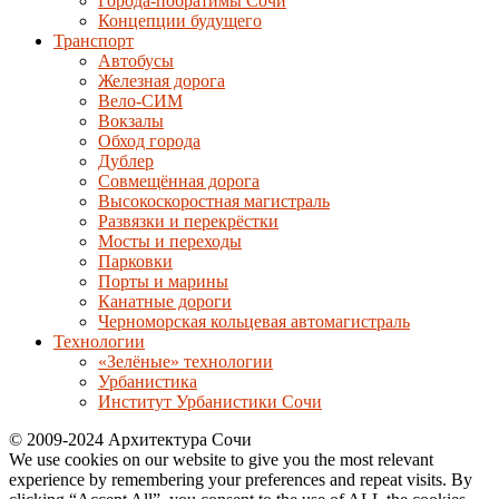
Города-побратимы Сочи
Концепции будущего
Транспорт
Автобусы
Железная дорога
Вело-СИМ
Вокзалы
Обход города
Дублер
Совмещённая дорога
Высокоскоростная магистраль
Развязки и перекрёстки
Мосты и переходы
Парковки
Порты и марины
Канатные дороги
Черноморская кольцевая автомагистраль
Технологии
«Зелёные» технологии
Урбанистика
Институт Урбанистики Сочи
© 2009-2024 Архитектура Сочи
We use cookies on our website to give you the most relevant
experience by remembering your preferences and repeat visits. By