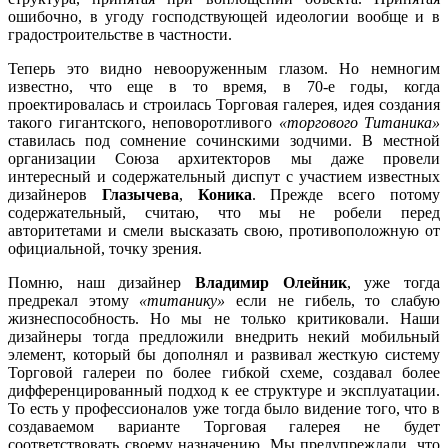
ошибочно, в угоду господствующей идеологии вообще и в
градостроительстве в частности.
Теперь это видно невооруженным глазом. Но немногим
известно, что еще в то время, в 70-е годы, когда
проектировалась и строилась Торговая галерея, идея создания
такого гигантского, неповоротливого
«торгового Титаника»
ставилась под сомнение сочинскими зодчими. В местной
организации Союза архитекторов мы даже провели
интересный и содержательный диспут с участием известных
дизайнеров
Глазычева
,
Коника
. Прежде всего потому
содержательный, считаю, что мы не робели перед
авторитетами и смели высказать свою, противоположную от
официальной, точку зрения.
Помню, наш дизайнер
Владимир Олейник
, уже тогда
предрекал этому
«титанику»
если не гибель, то слабую
жизнеспособность. Но мы не только критиковали. Наши
дизайнеры тогда предложили внедрить некий мобильный
элемент, который бы дополнял и развивал жесткую систему
Торговой галереи по более гибкой схеме, создавал более
дифференцированный подход к ее структуре и эксплуатации.
То есть у профессионалов уже тогда было видение того, что в
создаваемом варианте Торговая галерея не будет
соответствовать своему назначению. Мы предупреждали, что