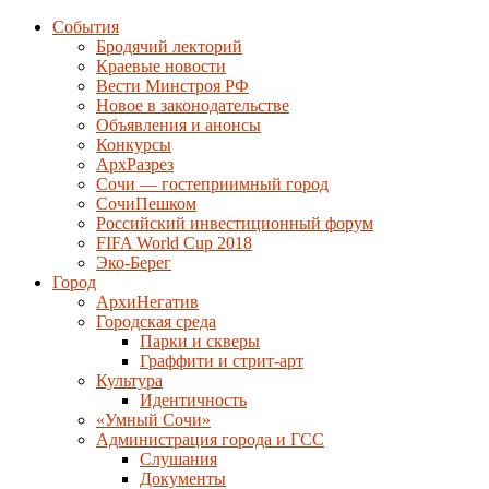
События
Бродячий лекторий
Краевые новости
Вести Минстроя РФ
Новое в законодательстве
Объявления и анонсы
Конкурсы
АрхРазрез
Сочи — гостеприимный город
СочиПешком
Российский инвестиционный форум
FIFA World Cup 2018
Эко-Берег
Город
АрхиНегатив
Городская среда
Парки и скверы
Граффити и стрит-арт
Культура
Идентичность
«Умный Сочи»
Администрация города и ГСС
Слушания
Документы