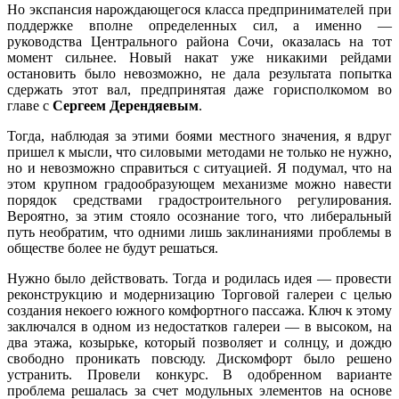
Но экспансия нарождающегося класса предпринимателей при
поддержке вполне определенных сил, а именно —
руководства Центрального района Сочи, оказалась на тот
момент сильнее. Новый накат уже никакими рейдами
остановить было невозможно, не дала результата попытка
сдержать этот вал, предпринятая даже горисполкомом во
главе с
Сергеем Дерендяевым
.
Тогда, наблюдая за этими боями местного значения, я вдруг
пришел к мысли, что силовыми методами не только не нужно,
но и невозможно справиться с ситуацией. Я подумал, что на
этом крупном градообразующем механизме можно навести
порядок средствами градостроительного регулирования.
Вероятно, за этим стояло осознание того, что либеральный
путь необратим, что одними лишь заклинаниями проблемы в
обществе более не будут решаться.
Нужно было действовать. Тогда и родилась идея — провести
реконструкцию и модернизацию Торговой галереи с целью
создания некоего южного комфортного пассажа. Ключ к этому
заключался в одном из недостатков галереи — в высоком, на
два этажа, козырьке, который позволяет и солнцу, и дождю
свободно проникать повсюду. Дискомфорт было решено
устранить. Провели конкурс. В одобренном варианте
проблема решалась за счет модульных элементов на основе