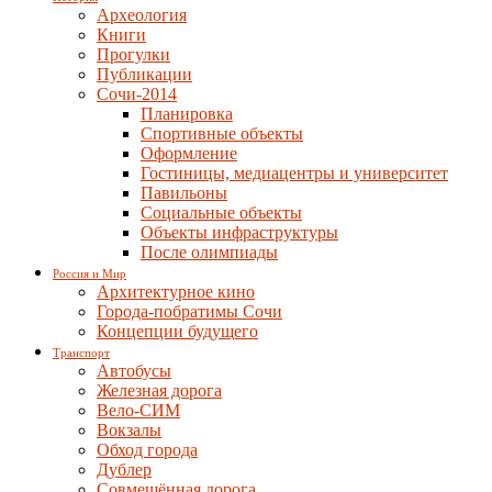
Археология
Книги
Прогулки
Публикации
Сочи-2014
Планировка
Спортивные объекты
Оформление
Гостиницы, медиацентры и университет
Павильоны
Социальные объекты
Объекты инфраструктуры
После олимпиады
Россия и Мир
Архитектурное кино
Города-побратимы Сочи
Концепции будущего
Транспорт
Автобусы
Железная дорога
Вело-СИМ
Вокзалы
Обход города
Дублер
Совмещённая дорога