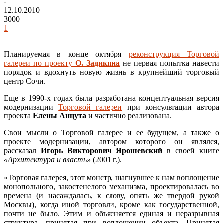
-
12.10.2010
3000
1
Планируемая в конце октября
реконструкция Торговой
галереи по проекту
О. Задикяна
не первая попытка навести
порядок и вдохнуть новую жизнь в крупнейший торговый
центр Сочи.
Еще в 1990-х годах была разработана концептуальная версия
модернизации
Торговой галереи
при консультации автора
проекта
Елены Анцута
и частично реализована.
Свои мысли о Торговой галерее и ее будущем, а также о
проекте модернизации, автором которого он являлся,
рассказал
Игорь Викторович Ярошевский
в своей книге
«Архитектура и власть»
(2001 г.).
«Торговая галерея, этот монстр, шагнувшее к нам воплощение
монопольного, закостенелого механизма, проектировалась во
времена (и насаждалась, к слову, опять же твердой рукой
Москвы), когда иной торговли, кроме как государственной,
почти не было. Этим и объясняется единая и неразрывная
структура, принятая при воплощении объекта. Принятая