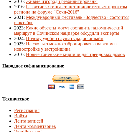
2016
:
Живые изгороди реабилитированы
2016
:
Развитие яхтинга станет приоритетным проектом
региона на форуме "Сочи-2016"
2021
:
Международный фестиваль «Зодчество» состоится
в октябре
2023
:
Какие объекты могут составить паломнический
маршрут в Сочинском нацпарке обсудили эксперты
2024
:
Почему удобно слушать радио онлайн
2025
:
На сколько можно забронировать квартиру в
новостройке у застройщика
2016
:
Новые тоненькие кирпичи для трендовых домов
Народное софинансирование
Техническое
Регистрация
Войти
Лента записей
Лента комментариев
WordPress.org