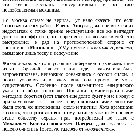
это очень жесткий, консервативный и от того
неудобоваримый механизм.
Но Москва слезам не верила. Тут надо сказать, что если
Торговая галерея работы
Елены Анцута
даже при всех своих
недостатках с точки зрения эксплуатации все же выглядит
достаточно эффектно, то творения ее коллег-москвичей, что
выстроились в ряд на противоположной стороне от
гостиницы
«Москва»
к ЦУМу вместе с
«мехами гармошек»
,
вызывают лишь тоску и недоумение.
Жизнь доказала, что в условиях либеральной экономики все
изъяны Торговой галереи в том виде, в каком она была
запроектирована, неизбежно обнажились с особой силой. В
новых условиях и в таком виде она просто не могла
существовать. Особенно после знаменитого ельцинского
указа о свободе торговли. Попытки административными
методами бороться (этот глагол еще долго будет у нас в ходу) с
прильнувшими к галерее предпринимателями-челноками
были столь же интенсивны, сколь и тщетны. Хотя временами
казалось, что противостоять этому натиску можно. На первом
этапе обществу охраны прав потребителей во главе с
Михаилом Константиновичем Плецем
даже удалось за
неделю очистить Торговую галерею от
«оккупантов»
.