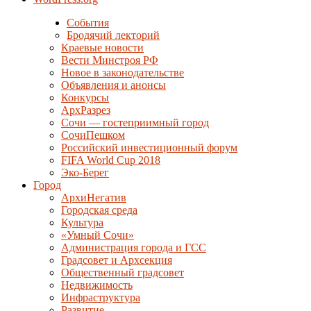
События
Бродячий лекторий
Краевые новости
Вести Минстроя РФ
Новое в законодательстве
Объявления и анонсы
Конкурсы
АрхРазрез
Сочи — гостеприимный город
СочиПешком
Российский инвестиционный форум
FIFA World Cup 2018
Эко-Берег
Город
АрхиНегатив
Городская среда
Культура
«Умный Сочи»
Администрация города и ГСС
Градсовет и Архсекция
Общественный градсовет
Недвижимость
Инфраструктура
Развитие