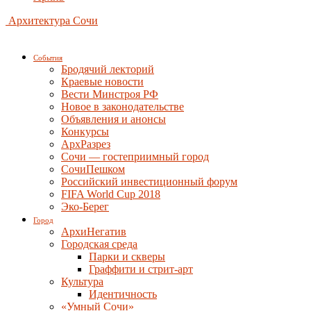
Архитектура Сочи
События
Бродячий лекторий
Краевые новости
Вести Минстроя РФ
Новое в законодательстве
Объявления и анонсы
Конкурсы
АрхРазрез
Сочи — гостеприимный город
СочиПешком
Российский инвестиционный форум
FIFA World Cup 2018
Эко-Берег
Город
АрхиНегатив
Городская среда
Парки и скверы
Граффити и стрит-арт
Культура
Идентичность
«Умный Сочи»