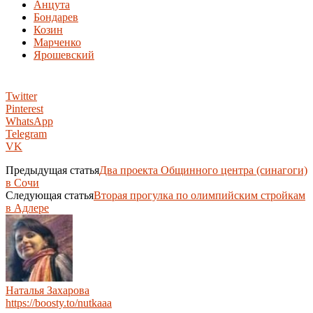
Анцута
Бондарев
Козин
Марченко
Ярошевский
Twitter
Pinterest
WhatsApp
Telegram
VK
Предыдущая статья
Два проекта Общинного центра (синагоги)
в Сочи
Следующая статья
Вторая прогулка по олимпийским стройкам
в Адлере
Наталья Захарова
https://boosty.to/nutkaaa