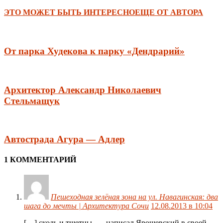
ЭТО МОЖЕТ БЫТЬ ИНТЕРЕСНО
ЕЩЕ ОТ АВТОРА
От парка Худекова к парку «Дендрарий»
Архитектор Александр Николаевич
Стельмащук
Автострада Агура — Адлер
1 КОММЕНТАРИЙ
Пешеходная зелёная зона на ул. Навагинская: два
шага до мечты | Архитектура Сочи
12.08.2013 в 10:04
[…] сколь и тщетны, — написал Ярошевский в своей