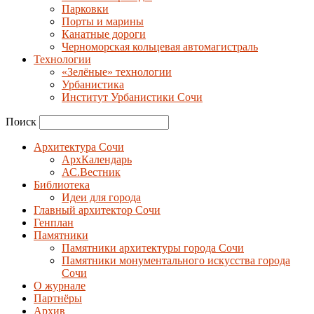
Парковки
Порты и марины
Канатные дороги
Черноморская кольцевая автомагистраль
Технологии
«Зелёные» технологии
Урбанистика
Институт Урбанистики Сочи
Поиск
Архитектура Сочи
АрхКалендарь
АС.Вестник
Библиотека
Идеи для города
Главный архитектор Сочи
Генплан
Памятники
Памятники архитектуры города Сочи
Памятники монументального искусства города
Сочи
О журнале
Партнёры
Архив