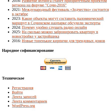
2016
:
Развитие яхтинга станет приоритетным проектом
региона на форуме "Сочи-2016"
2021
:
Международный фестиваль «Зодчество» состоится
в октябре
2023
:
Какие объекты могут составить паломнический
маршрут в Сочинском нацпарке обсудили эксперты
2024
:
Почему удобно слушать радио онлайн
2025
:
На сколько можно забронировать квартиру в
новостройке у застройщика
2016
:
Новые тоненькие кирпичи для трендовых домов
Народное софинансирование
Техническое
Регистрация
Войти
Лента записей
Лента комментариев
WordPress.org