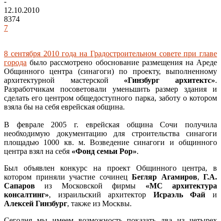
-
12.10.2010
8374
7
8 сентября 2010 года на Градостроительном совете при главе
города
было рассмотрено обоснование размещения на Ареде
Общинного центра (синагоги) по проекту, выполненному
архитектурной мастерской
«Гинзбург архитектс»
.
Разработчикам посоветовали уменьшить размер здания и
сделать его центром общедоступного парка, заботу о котором
взяла бы на себя еврейская община.
В феврале 2005 г. еврейская община Сочи получила
необходимую документацию для строительства синагоги
площадью 1000 кв. м. Возведение синагоги и общинного
центра взял на себя
«Фонд семьи Рор»
.
Был объявлен конкурс на проект Общинного центра, в
котором приняли участие сочинец
Бегляр Агамиров
,
Г.А.
Сапаров
из Московской фирмы
«МС архитектура
консалтинг»
, израильский архитектор
Исраэль Фай
и
Алексей Гинзбург
, также из Москвы.
Сегодня мы имеем возможность показать два из четырех