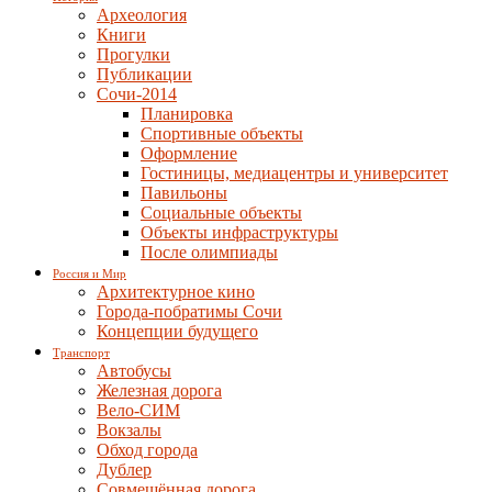
Археология
Книги
Прогулки
Публикации
Сочи-2014
Планировка
Спортивные объекты
Оформление
Гостиницы, медиацентры и университет
Павильоны
Социальные объекты
Объекты инфраструктуры
После олимпиады
Россия и Мир
Архитектурное кино
Города-побратимы Сочи
Концепции будущего
Транспорт
Автобусы
Железная дорога
Вело-СИМ
Вокзалы
Обход города
Дублер
Совмещённая дорога