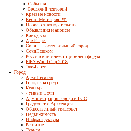
События
Бродячий лекторий
Краевые новости
Вести Минстроя РФ
Новое в законодательстве
Объявления и анонсы
Конкурсы
АрхРазрез
Сочи — гостеприимный город
СочиПешком
Российский инвестиционный форум
FIFA World Cup 2018
Эко-Берег
Город
АрхиНегатив
Городская среда
Культура
«Умный Сочи»
Администрация города и ГСС
Градсовет и Архсекция
Общественный градсовет
Недвижимость
Инфраструктура
Развитие
Туризм