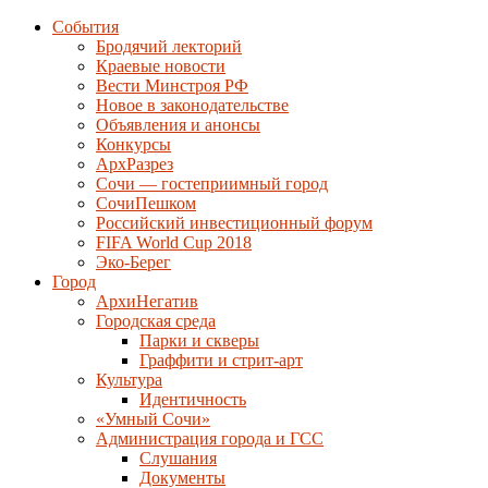
События
Бродячий лекторий
Краевые новости
Вести Минстроя РФ
Новое в законодательстве
Объявления и анонсы
Конкурсы
АрхРазрез
Сочи — гостеприимный город
СочиПешком
Российский инвестиционный форум
FIFA World Cup 2018
Эко-Берег
Город
АрхиНегатив
Городская среда
Парки и скверы
Граффити и стрит-арт
Культура
Идентичность
«Умный Сочи»
Администрация города и ГСС
Слушания
Документы