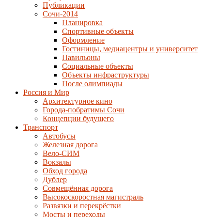
Публикации
Сочи-2014
Планировка
Спортивные объекты
Оформление
Гостиницы, медиацентры и университет
Павильоны
Социальные объекты
Объекты инфраструктуры
После олимпиады
Россия и Мир
Архитектурное кино
Города-побратимы Сочи
Концепции будущего
Транспорт
Автобусы
Железная дорога
Вело-СИМ
Вокзалы
Обход города
Дублер
Совмещённая дорога
Высокоскоростная магистраль
Развязки и перекрёстки
Мосты и переходы