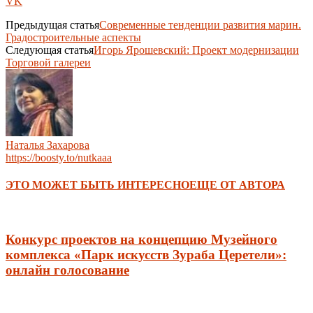
VK
Предыдущая статья
Современные тенденции развития марин.
Градостроительные аспекты
Следующая статья
Игорь Ярошевский: Проект модернизации
Торговой галереи
Наталья Захарова
https://boosty.to/nutkaaa
ЭТО МОЖЕТ БЫТЬ ИНТЕРЕСНО
ЕЩЕ ОТ АВТОРА
Конкурс проектов на концепцию Музейного
комплекса «Парк искусств Зураба Церетели»:
онлайн голосование