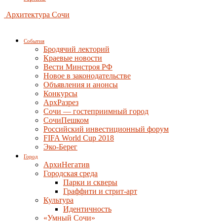
Архитектура Сочи
События
Бродячий лекторий
Краевые новости
Вести Минстроя РФ
Новое в законодательстве
Объявления и анонсы
Конкурсы
АрхРазрез
Сочи — гостеприимный город
СочиПешком
Российский инвестиционный форум
FIFA World Cup 2018
Эко-Берег
Город
АрхиНегатив
Городская среда
Парки и скверы
Граффити и стрит-арт
Культура
Идентичность
«Умный Сочи»