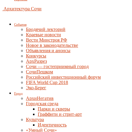
Архитектура Сочи
События
Бродячий лекторий
Краевые новости
Вести Минстроя РФ
Новое в законодательстве
Объявления и анонсы
Конкурсы
АрхРазрез
Сочи — гостеприимный город
СочиПешком
Российский инвестиционный форум
FIFA World Cup 2018
Эко-Берег
Город
АрхиНегатив
Городская среда
Парки и скверы
Граффити и стрит-арт
Культура
Идентичность
«Умный Сочи»