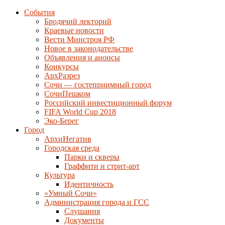
События
Бродячий лекторий
Краевые новости
Вести Минстроя РФ
Новое в законодательстве
Объявления и анонсы
Конкурсы
АрхРазрез
Сочи — гостеприимный город
СочиПешком
Российский инвестиционный форум
FIFA World Cup 2018
Эко-Берег
Город
АрхиНегатив
Городская среда
Парки и скверы
Граффити и стрит-арт
Культура
Идентичность
«Умный Сочи»
Администрация города и ГСС
Слушания
Документы