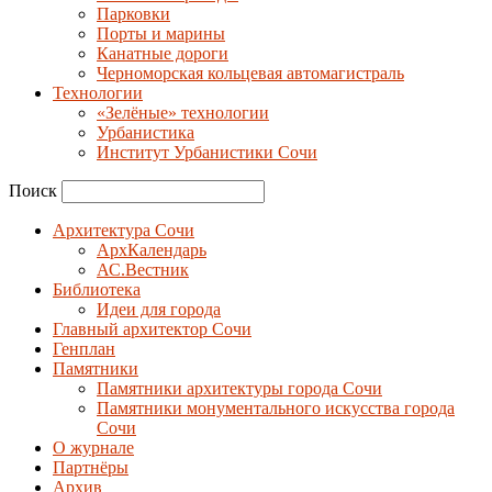
Парковки
Порты и марины
Канатные дороги
Черноморская кольцевая автомагистраль
Технологии
«Зелёные» технологии
Урбанистика
Институт Урбанистики Сочи
Поиск
Архитектура Сочи
АрхКалендарь
АС.Вестник
Библиотека
Идеи для города
Главный архитектор Сочи
Генплан
Памятники
Памятники архитектуры города Сочи
Памятники монументального искусства города
Сочи
О журнале
Партнёры
Архив