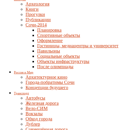
Археология
Книги
Прогулки
Публикации
Сочи-2014
Планировка
Спортивные объекты
Оформление
Гостиницы, медиацентры и университет
Павильоны
Социальные объекты
Объекты инфраструктуры
После олимпиады
Россия и Мир
Архитектурное кино
Города-побратимы Сочи
Концепции будущего
Транспорт
Автобусы
Железная дорога
Вело-СИМ
Вокзалы
Обход города
Дублер
Совмещённая дорога