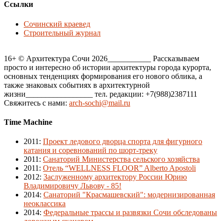
Ссылки
Сочинский краевед
Строительный журнал
16+ © Архитектура Сочи 2026___________ Рассказываем
просто и интересно об истории архитектуры города курорта,
основных тенденциях формирования его нового облика, а
также знаковых событиях в архитектурной
жизни_________________ тел. редакции: +7(988)2387111
Свяжитесь с нами:
arch-sochi@mail.ru
Time Machine
2011
:
Проект ледового дворца спорта для фигурного
катания и соревнований по шорт-треку
2011
:
Санаторий Министерства сельского хозяйства
2011
:
Отель “WELLNESS FLOOR” Alberto Apostoli
2012
:
Заслуженному архитектору России Юрию
Владимировичу Львову - 85!
2014
:
Санаторий "Красмашевский": модернизированная
неоклассика
2014
:
Федеральные трассы и развязки Сочи обследованы