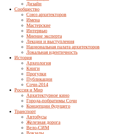
Дизайн
Сообщество
Союз архитекторов
Имена
Мастерские
Интервью
Мнение эксперта
Лекции и выступления
Национальная палата архитекторов
Локальная идентичность
История
Археология
Книги
Прогулки
Публикации
Сочи-2014
Россия и Мир
Архитектурное кино
Города-побратимы Сочи
Концепции будущего
Транспорт
Автобусы
Железная дорога
Вело-СИМ
Вокзалы