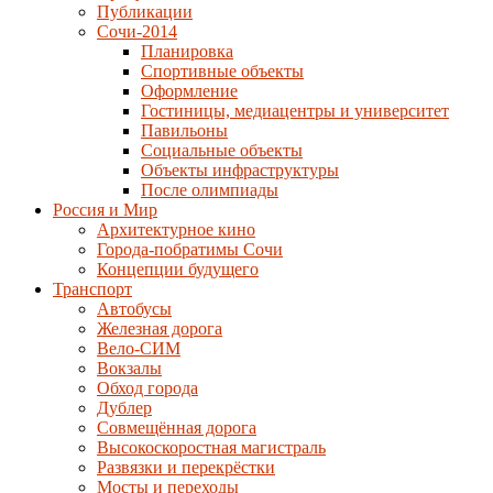
Публикации
Сочи-2014
Планировка
Спортивные объекты
Оформление
Гостиницы, медиацентры и университет
Павильоны
Социальные объекты
Объекты инфраструктуры
После олимпиады
Россия и Мир
Архитектурное кино
Города-побратимы Сочи
Концепции будущего
Транспорт
Автобусы
Железная дорога
Вело-СИМ
Вокзалы
Обход города
Дублер
Совмещённая дорога
Высокоскоростная магистраль
Развязки и перекрёстки
Мосты и переходы