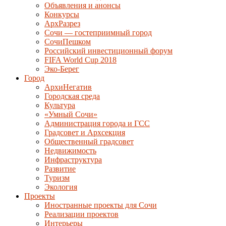
Объявления и анонсы
Конкурсы
АрхРазрез
Сочи — гостеприимный город
СочиПешком
Российский инвестиционный форум
FIFA World Cup 2018
Эко-Берег
Город
АрхиНегатив
Городская среда
Культура
«Умный Сочи»
Администрация города и ГСС
Градсовет и Архсекция
Общественный градсовет
Недвижимость
Инфраструктура
Развитие
Туризм
Экология
Проекты
Иностранные проекты для Сочи
Реализации проектов
Интерьеры