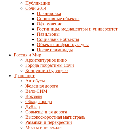
Публикации
Сочи-2014
Планировка
Спортивные объекты
Оформление
Гостиницы, медиацентры и университет
Павильоны
Социальные объекты
Объекты инфраструктуры
После олимпиады
Россия и Мир
Архитектурное кино
Города-побратимы Сочи
Концепции будущего
Транспорт
Автобусы
Железная дорога
Вело-СИМ
Вокзалы
Обход города
Дублер
Совмещённая дорога
Высокоскоростная магистраль
Развязки и перекрёстки
Мосты и переходы