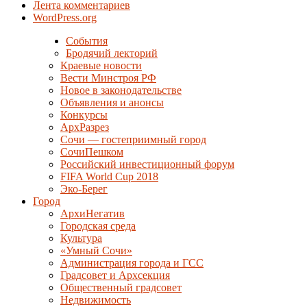
Лента комментариев
WordPress.org
События
Бродячий лекторий
Краевые новости
Вести Минстроя РФ
Новое в законодательстве
Объявления и анонсы
Конкурсы
АрхРазрез
Сочи — гостеприимный город
СочиПешком
Российский инвестиционный форум
FIFA World Cup 2018
Эко-Берег
Город
АрхиНегатив
Городская среда
Культура
«Умный Сочи»
Администрация города и ГСС
Градсовет и Архсекция
Общественный градсовет
Недвижимость