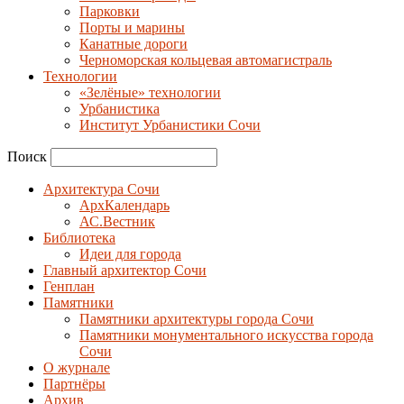
Парковки
Порты и марины
Канатные дороги
Черноморская кольцевая автомагистраль
Технологии
«Зелёные» технологии
Урбанистика
Институт Урбанистики Сочи
Поиск
Архитектура Сочи
АрхКалендарь
АС.Вестник
Библиотека
Идеи для города
Главный архитектор Сочи
Генплан
Памятники
Памятники архитектуры города Сочи
Памятники монументального искусства города
Сочи
О журнале
Партнёры
Архив