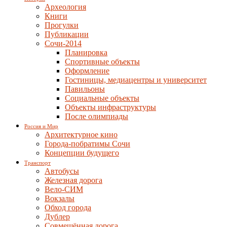
Археология
Книги
Прогулки
Публикации
Сочи-2014
Планировка
Спортивные объекты
Оформление
Гостиницы, медиацентры и университет
Павильоны
Социальные объекты
Объекты инфраструктуры
После олимпиады
Россия и Мир
Архитектурное кино
Города-побратимы Сочи
Концепции будущего
Транспорт
Автобусы
Железная дорога
Вело-СИМ
Вокзалы
Обход города
Дублер
Совмещённая дорога