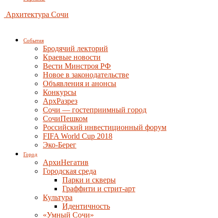
Архитектура Сочи
События
Бродячий лекторий
Краевые новости
Вести Минстроя РФ
Новое в законодательстве
Объявления и анонсы
Конкурсы
АрхРазрез
Сочи — гостеприимный город
СочиПешком
Российский инвестиционный форум
FIFA World Cup 2018
Эко-Берег
Город
АрхиНегатив
Городская среда
Парки и скверы
Граффити и стрит-арт
Культура
Идентичность
«Умный Сочи»