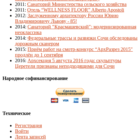
2011
:
Санаторий Министерства сельского хозяйства
2011
:
Отель “WELLNESS FLOOR” Alberto Apostoli
2012
:
Заслуженному архитектору России Юрию
Владимировичу Львову - 85!
2014
:
Санаторий "Красмашевский": модернизированная
неоклассика
2014
:
Федеральные трассы и развязки Сочи обследованы
дорожным сканером
2015
:
Приём работ на смотр-конкурс “АрхРазрез 2015″
продлён до 1 сентября
2016
:
Архсекция 5 августа 2016 года: скульптуры
Церетели признаны неподходящими для Сочи
Народное софинансирование
Техническое
Регистрация
Войти
Лента записей