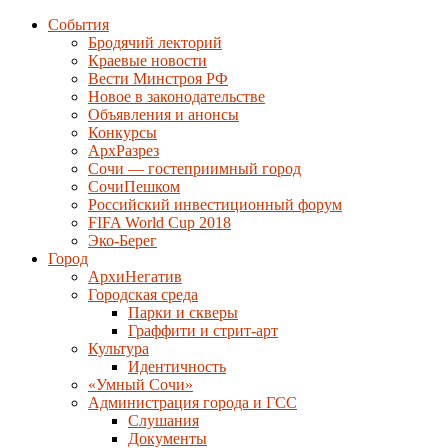
События
Бродячий лекторий
Краевые новости
Вести Минстроя РФ
Новое в законодательстве
Объявления и анонсы
Конкурсы
АрхРазрез
Сочи — гостеприимный город
СочиПешком
Российский инвестиционный форум
FIFA World Cup 2018
Эко-Берег
Город
АрхиНегатив
Городская среда
Парки и скверы
Граффити и стрит-арт
Культура
Идентичность
«Умный Сочи»
Администрация города и ГСС
Слушания
Документы