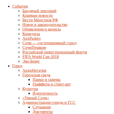
События
Бродячий лекторий
Краевые новости
Вести Минстроя РФ
Новое в законодательстве
Объявления и анонсы
Конкурсы
АрхРазрез
Сочи — гостеприимный город
СочиПешком
Российский инвестиционный форум
FIFA World Cup 2018
Эко-Берег
Город
АрхиНегатив
Городская среда
Парки и скверы
Граффити и стрит-арт
Культура
Идентичность
«Умный Сочи»
Администрация города и ГСС
Слушания
Документы