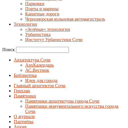
Парковки
Порты и марины
Канатные дороги
Черноморская кольцевая автомагистраль
Технологии
«Зелёные» технологии
Урбанистика
Институт Урбанистики Сочи
Поиск
Архитектура Сочи
АрхКалендарь
АС.Вестник
Библиотека
Идеи для города
Главный архитектор Сочи
Генплан
Памятники
Памятники архитектуры города Сочи
Памятники монументального искусства города
Сочи
О журнале
Партнёры
Архив