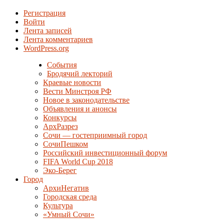
Регистрация
Войти
Лента записей
Лента комментариев
WordPress.org
События
Бродячий лекторий
Краевые новости
Вести Минстроя РФ
Новое в законодательстве
Объявления и анонсы
Конкурсы
АрхРазрез
Сочи — гостеприимный город
СочиПешком
Российский инвестиционный форум
FIFA World Cup 2018
Эко-Берег
Город
АрхиНегатив
Городская среда
Культура
«Умный Сочи»