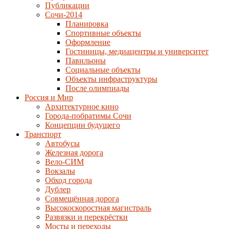
Публикации
Сочи-2014
Планировка
Спортивные объекты
Оформление
Гостиницы, медиацентры и университет
Павильоны
Социальные объекты
Объекты инфраструктуры
После олимпиады
Россия и Мир
Архитектурное кино
Города-побратимы Сочи
Концепции будущего
Транспорт
Автобусы
Железная дорога
Вело-СИМ
Вокзалы
Обход города
Дублер
Совмещённая дорога
Высокоскоростная магистраль
Развязки и перекрёстки
Мосты и переходы