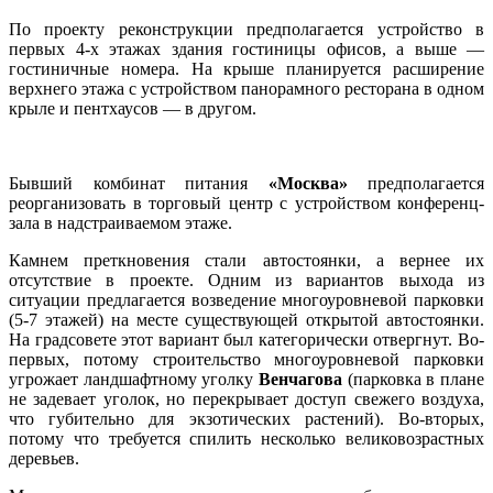
По проекту реконструкции предполагается устройство в
первых 4-х этажах здания гостиницы офисов, а выше —
гостиничные номера. На крыше планируется расширение
верхнего этажа с устройством панорамного ресторана в одном
крыле и пентхаусов — в другом.
Бывший комбинат питания
«Москва»
предполагается
реорганизовать в торговый центр с устройством конференц-
зала в надстраиваемом этаже.
Камнем преткновения стали автостоянки, а вернее их
отсутствие в проекте. Одним из вариантов выхода из
ситуации предлагается возведение многоуровневой парковки
(5-7 этажей) на месте существующей открытой автостоянки.
На градсовете этот вариант был категорически отвергнут. Во-
первых, потому строительство многоуровневой парковки
угрожает ландшафтному уголку
Венчагова
(парковка в плане
не задевает уголок, но перекрывает доступ свежего воздуха,
что губительно для экзотических растений). Во-вторых,
потому что требуется спилить несколько великовозрастных
деревьев.