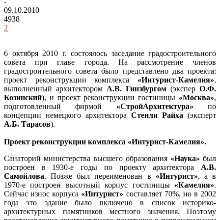
-
09.10.2010
4938
2
6 октября 2010 г. состоялось заседание градостроительного
совета при главе города. На рассмотрение членов
градостроительного совета было представлено два проекта:
проект реконструкции комплекса
«Интурист-Камелия»
,
выполненный архитектором
А.В. Гинзбургом
(экспер
О.Ф.
Козинский
), и проект реконструкции гостиницы
«Москва»
,
подготовленный фирмой
«СтройАрхитектура»
по
концепции немецкого архитектора
Стенли Райха
(эксперт
А.Б. Тарасов
).
Проект реконструкции комплекса «Интурист-Камелия».
Санаторий министерства высшего образования
«Наука»
был
построен в 1930-е годы по проекту архитектора
А.В.
Самойлова
. Позже был переименован в
«Интурист»
, а в
1970-е построен высотный корпус гостиницы
«Камелия»
.
Сейчас износ корпуса
«Интурист»
составляет 70%, но в 2002
года это здание было включено в список историко-
архитектурных памятников местного значения. Поэтому