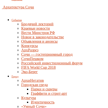
Архитектура Сочи
События
Бродячий лекторий
Краевые новости
Вести Минстроя РФ
Новое в законодательстве
Объявления и анонсы
Конкурсы
АрхРазрез
Сочи — гостеприимный город
СочиПешком
Российский инвестиционный форум
FIFA World Cup 2018
Эко-Берег
Город
АрхиНегатив
Городская среда
Парки и скверы
Граффити и стрит-арт
Культура
Идентичность
«Умный Сочи»