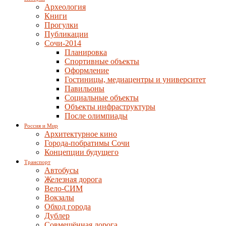
Археология
Книги
Прогулки
Публикации
Сочи-2014
Планировка
Спортивные объекты
Оформление
Гостиницы, медиацентры и университет
Павильоны
Социальные объекты
Объекты инфраструктуры
После олимпиады
Россия и Мир
Архитектурное кино
Города-побратимы Сочи
Концепции будущего
Транспорт
Автобусы
Железная дорога
Вело-СИМ
Вокзалы
Обход города
Дублер
Совмещённая дорога