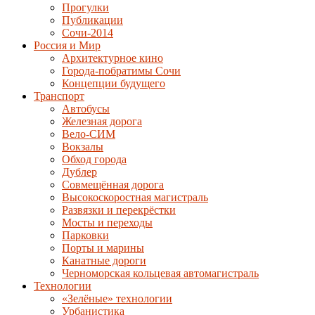
Прогулки
Публикации
Сочи-2014
Россия и Мир
Архитектурное кино
Города-побратимы Сочи
Концепции будущего
Транспорт
Автобусы
Железная дорога
Вело-СИМ
Вокзалы
Обход города
Дублер
Совмещённая дорога
Высокоскоростная магистраль
Развязки и перекрёстки
Мосты и переходы
Парковки
Порты и марины
Канатные дороги
Черноморская кольцевая автомагистраль
Технологии
«Зелёные» технологии
Урбанистика