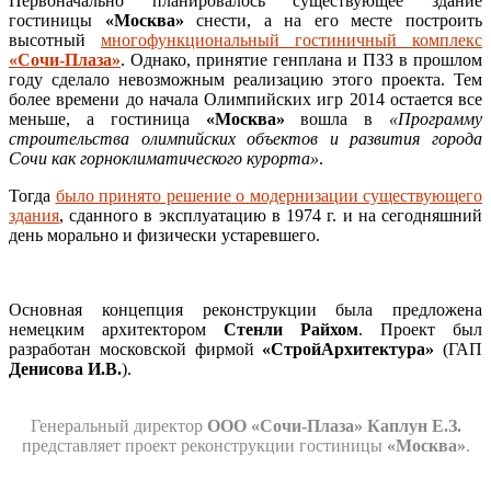
Первоначально планировалось существующее здание
гостиницы
«Москва»
снести, а на его месте построить
высотный
многофункциональный гостиничный комплекс
«Сочи-Плаза»
. Однако, принятие генплана и ПЗЗ в прошлом
году сделало невозможным реализацию этого проекта. Тем
более времени до начала Олимпийских игр 2014 остается все
меньше, а гостиница
«Москва»
вошла в
«Программу
строительства олимпийских объектов и развития города
Сочи как горноклиматического курорта»
.
Тогда
было принято решение о модернизации существующего
здания
, сданного в эксплуатацию в 1974 г. и на сегодняшний
день морально и физически устаревшего.
Основная концепция реконструкции была предложена
немецким архитектором
Стенли Райхом
. Проект был
разработан московской фирмой
«СтройАрхитектура»
(ГАП
Денисова И.В.
).
Генеральный директор
ООО «Сочи-Плаза» Каплун Е.З.
представляет проект реконструкции гостиницы
«Москва»
.