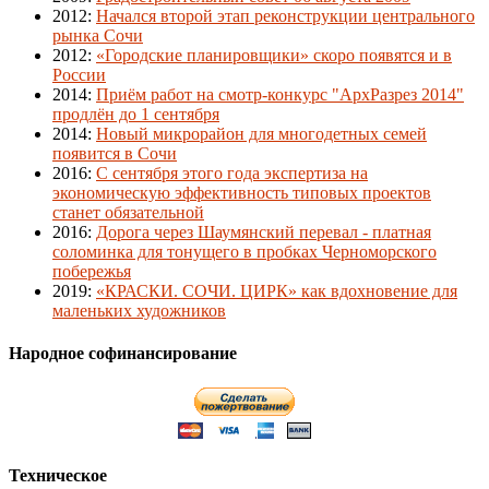
2012
:
Начался второй этап реконструкции центрального
рынка Сочи
2012
:
«Городские планировщики» скоро появятся и в
России
2014
:
Приём работ на смотр-конкурс "АрхРазрез 2014"
продлён до 1 сентября
2014
:
Новый микрорайон для многодетных семей
появится в Сочи
2016
:
С сентября этого года экспертиза на
экономическую эффективность типовых проектов
станет обязательной
2016
:
Дорога через Шаумянский перевал - платная
соломинка для тонущего в пробках Черноморского
побережья
2019
:
«КРАСКИ. СОЧИ. ЦИРК» как вдохновение для
маленьких художников
Народное софинансирование
Техническое