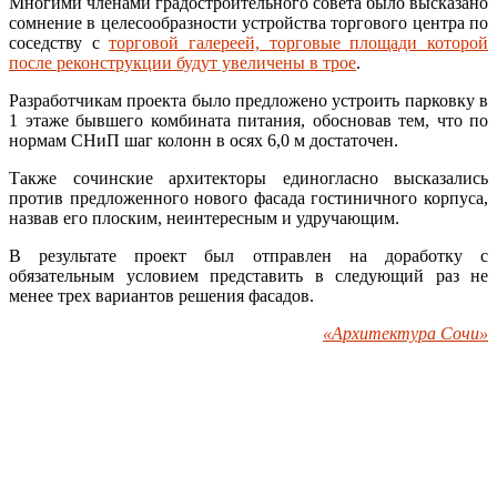
Многими членами градостроительного совета было высказано
сомнение в целесообразности устройства торгового центра по
соседству с
торговой галереей, торговые площади которой
после реконструкции будут увеличены в трое
.
Разработчикам проекта было предложено устроить парковку в
1 этаже бывшего комбината питания, обосновав тем, что по
нормам СНиП шаг колонн в осях 6,0 м достаточен.
Также сочинские архитекторы единогласно высказались
против предложенного нового фасада гостиничного корпуса,
назвав его плоским, неинтересным и удручающим.
В результате проект был отправлен на доработку с
обязательным условием представить в следующий раз не
менее трех вариантов решения фасадов.
«Архитектура Сочи»