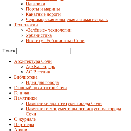
Парковки
Порты и марины
Канатные дороги
Черноморская кольцевая автомагистраль
Технологии
«Зелёные» технологии
Урбанистика
Институт Урбанистики Сочи
Поиск
Архитектура Сочи
АрхКалендарь
АС.Вестник
Библиотека
Идеи для города
Главный архитектор Сочи
Генплан
Памятники
Памятники архитектуры города Сочи
Памятники монументального искусства города
Сочи
О журнале
Партнёры
Архив