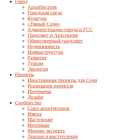
Город
АрхиНегатив
Городская среда
Культура
«Умный Сочи»
Администрация города и ГСС
Градсовет и Архсекция
Общественный градсовет
Недвижимость
Инфраструктура
Развитие
Туризм
Экология
Проекты
Иностранные проекты для Сочи
Реализации проектов
Интерьеры
Дизайн
Сообщество
Союз архитекторов
Имена
Мастерские
Интервью
Мнение эксперта
Лекции и выступления