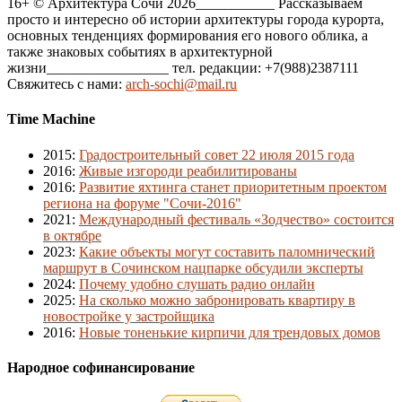
16+ © Архитектура Сочи 2026___________ Рассказываем
просто и интересно об истории архитектуры города курорта,
основных тенденциях формирования его нового облика, а
также знаковых событиях в архитектурной
жизни_________________ тел. редакции: +7(988)2387111
Свяжитесь с нами:
arch-sochi@mail.ru
Time Machine
2015
:
Градостроительный совет 22 июля 2015 года
2016
:
Живые изгороди реабилитированы
2016
:
Развитие яхтинга станет приоритетным проектом
региона на форуме "Сочи-2016"
2021
:
Международный фестиваль «Зодчество» состоится
в октябре
2023
:
Какие объекты могут составить паломнический
маршрут в Сочинском нацпарке обсудили эксперты
2024
:
Почему удобно слушать радио онлайн
2025
:
На сколько можно забронировать квартиру в
новостройке у застройщика
2016
:
Новые тоненькие кирпичи для трендовых домов
Народное софинансирование