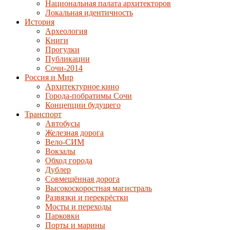
Национальная палата архитекторов
Локальная идентичность
История
Археология
Книги
Прогулки
Публикации
Сочи-2014
Россия и Мир
Архитектурное кино
Города-побратимы Сочи
Концепции будущего
Транспорт
Автобусы
Железная дорога
Вело-СИМ
Вокзалы
Обход города
Дублер
Совмещённая дорога
Высокоскоростная магистраль
Развязки и перекрёстки
Мосты и переходы
Парковки
Порты и марины