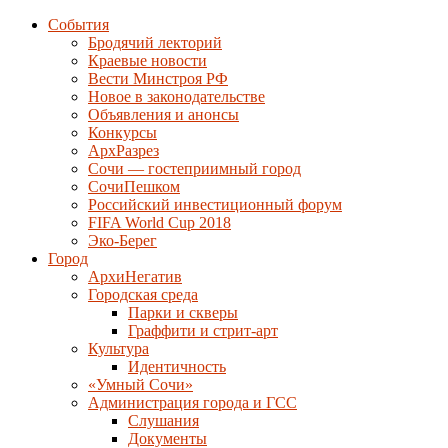
События
Бродячий лекторий
Краевые новости
Вести Минстроя РФ
Новое в законодательстве
Объявления и анонсы
Конкурсы
АрхРазрез
Сочи — гостеприимный город
СочиПешком
Российский инвестиционный форум
FIFA World Cup 2018
Эко-Берег
Город
АрхиНегатив
Городская среда
Парки и скверы
Граффити и стрит-арт
Культура
Идентичность
«Умный Сочи»
Администрация города и ГСС
Слушания
Документы