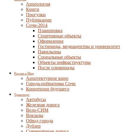
Археология
Книги
Прогулки
Публикации
Сочи-2014
Планировка
Спортивные объекты
Оформление
Гостиницы, медиацентры и университет
Павильоны
Социальные объекты
Объекты инфраструктуры
После олимпиады
Россия и Мир
Архитектурное кино
Города-побратимы Сочи
Концепции будущего
Транспорт
Автобусы
Железная дорога
Вело-СИМ
Вокзалы
Обход города
Дублер
Совмещённая дорога