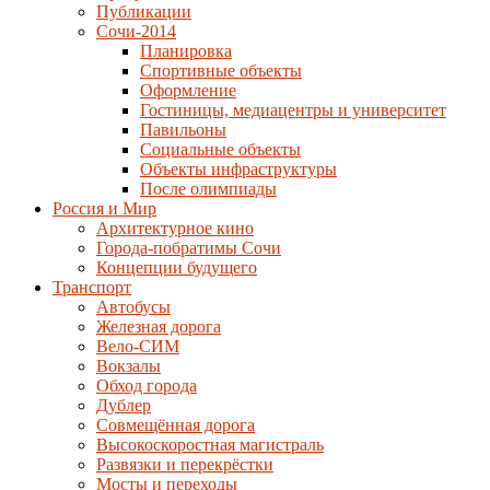
Публикации
Сочи-2014
Планировка
Спортивные объекты
Оформление
Гостиницы, медиацентры и университет
Павильоны
Социальные объекты
Объекты инфраструктуры
После олимпиады
Россия и Мир
Архитектурное кино
Города-побратимы Сочи
Концепции будущего
Транспорт
Автобусы
Железная дорога
Вело-СИМ
Вокзалы
Обход города
Дублер
Совмещённая дорога
Высокоскоростная магистраль
Развязки и перекрёстки
Мосты и переходы