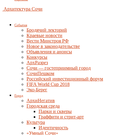
Архитектура Сочи
События
Бродячий лекторий
Краевые новости
Вести Минстроя РФ
Новое в законодательстве
Объявления и анонсы
Конкурсы
АрхРазрез
Сочи — гостеприимный город
СочиПешком
Российский инвестиционный форум
FIFA World Cup 2018
Эко-Берег
Город
АрхиНегатив
Городская среда
Парки и скверы
Граффити и стрит-арт
Культура
Идентичность
«Умный Сочи»