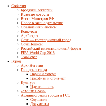
События
Бродячий лекторий
Краевые новости
Вести Минстроя РФ
Новое в законодательстве
Объявления и анонсы
Конкурсы
АрхРазрез
Сочи — гостеприимный город
СочиПешком
Российский инвестиционный форум
FIFA World Cup 2018
Эко-Берег
Город
АрхиНегатив
Городская среда
Парки и скверы
Граффити и стрит-арт
Культура
Идентичность
«Умный Сочи»
Администрация города и ГСС
Слушания
Документы