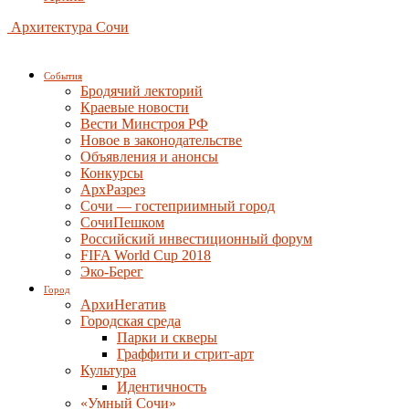
Архитектура Сочи
События
Бродячий лекторий
Краевые новости
Вести Минстроя РФ
Новое в законодательстве
Объявления и анонсы
Конкурсы
АрхРазрез
Сочи — гостеприимный город
СочиПешком
Российский инвестиционный форум
FIFA World Cup 2018
Эко-Берег
Город
АрхиНегатив
Городская среда
Парки и скверы
Граффити и стрит-арт
Культура
Идентичность
«Умный Сочи»