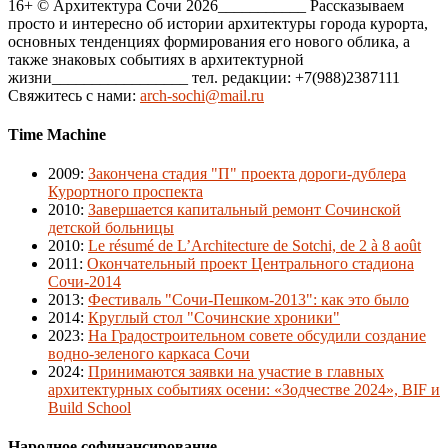
16+ © Архитектура Сочи 2026___________ Рассказываем
просто и интересно об истории архитектуры города курорта,
основных тенденциях формирования его нового облика, а
также знаковых событиях в архитектурной
жизни_________________ тел. редакции: +7(988)2387111
Свяжитесь с нами:
arch-sochi@mail.ru
Time Machine
2009
:
Закончена стадия "П" проекта дороги-дублера
Курортного проспекта
2010
:
Завершается капитальный ремонт Сочинской
детской больницы
2010
:
Le résumé de L’Architecture de Sotchi, de 2 à 8 août
2011
:
Окончательный проект Центрального стадиона
Сочи-2014
2013
:
Фестиваль "Сочи-Пешком-2013": как это было
2014
:
Круглый стол "Сочинские хроники"
2023
:
На Градостроительном совете обсудили создание
водно-зеленого каркаса Сочи
2024
:
Принимаются заявки на участие в главных
архитектурных событиях осени: «Зодчестве 2024», BIF и
Build School
Народное софинансирование