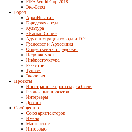
FIFA World Cup 2018
Эко-Берег
Город
АрхиНегатив
Городская среда
Культура
«Умный Сочи»
Администрация города и ГСС
Градсовет и Архсекция
Общественный градсовет
Недвижимость
Инфраструктура
Развитие
Туризм
Экология
Проекты
Иностранные проекты для Сочи
Реализации проектов
Интерьеры
Дизайн
Сообщество
Союз архитекторов
Имена
Мастерские
Интервью