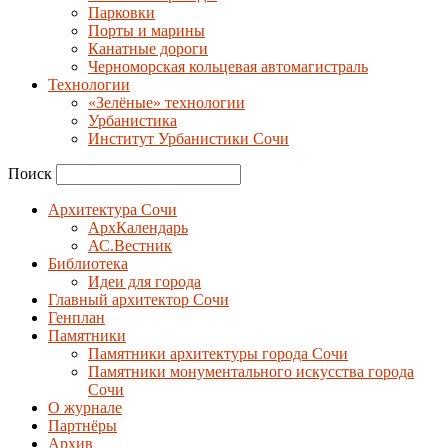
Парковки
Порты и марины
Канатные дороги
Черноморская кольцевая автомагистраль
Технологии
«Зелёные» технологии
Урбанистика
Институт Урбанистики Сочи
Поиск
Архитектура Сочи
АрхКалендарь
АС.Вестник
Библиотека
Идеи для города
Главный архитектор Сочи
Генплан
Памятники
Памятники архитектуры города Сочи
Памятники монументального искусства города
Сочи
О журнале
Партнёры
Архив