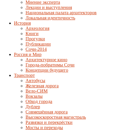
Мнение эксперта
Лекции и выступления
Национальная палата архитекторов
Локальная идентичность
История
Археология
Книги
Прогулки
Публикации
Сочи-2014
Россия и Мир
Архитектурное кино
Города-побратимы Сочи
Концепции будущего
Транспорт
Автобусы
Железная дорога
Вело-СИМ
Вокзалы
Обход города
Дублер
Совмещённая дорога
Высокоскоростная магистраль
Развязки и перекрёстки
Мосты и переходы