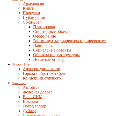
Археология
Книги
Прогулки
Публикации
Сочи-2014
Планировка
Спортивные объекты
Оформление
Гостиницы, медиацентры и университет
Павильоны
Социальные объекты
Объекты инфраструктуры
После олимпиады
Россия и Мир
Архитектурное кино
Города-побратимы Сочи
Концепции будущего
Транспорт
Автобусы
Железная дорога
Вело-СИМ
Вокзалы
Обход города
Дублер
Совмещённая дорога