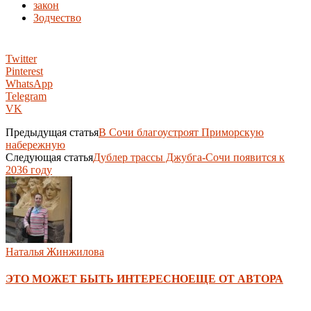
закон
Зодчество
Twitter
Pinterest
WhatsApp
Telegram
VK
Предыдущая статья
В Сочи благоустроят Приморскую
набережную
Следующая статья
Дублер трассы Джубга-Сочи появится к
2036 году
Наталья Жинжилова
ЭТО МОЖЕТ БЫТЬ ИНТЕРЕСНО
ЕЩЕ ОТ АВТОРА