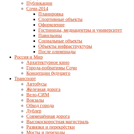
Публикации
Сочи-2014
Планировка
Спортивные объекты
Оформление
Гостиницы, медиацентры и университет
Павильоны
Социальные объекты
Объекты инфраструктуры
После олимпиады
Россия и Мир
Архитектурное кино
Города-побратимы Сочи
Концепции будущего
Транспорт
Автобусы
Железная дорога
Вело-СИМ
Вокзалы
Обход города
Дублер
Совмещённая дорога
Высокоскоростная магистраль
Развязки и перекрёстки
Мосты и переходы