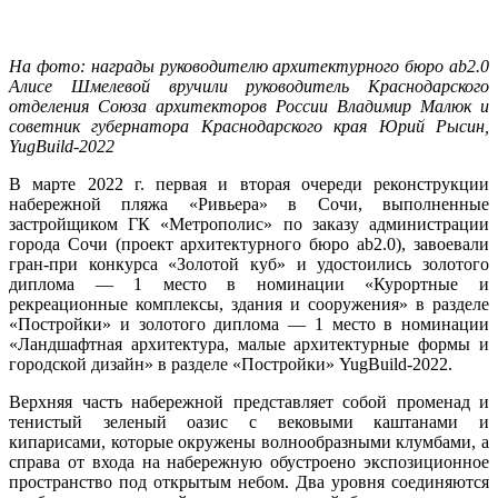
На фото: награды руководителю архитектурного бюро ab2.0
Алисе Шмелевой вручили руководитель Краснодарского
отделения Союза архитекторов России Владимир Малюк и
советник губернатора Краснодарского края Юрий Рысин,
YugBuild-2022
В марте 2022 г. первая и вторая очереди реконструкции
набережной пляжа «Ривьера» в Сочи, выполненные
застройщиком ГК «Метрополис» по заказу администрации
города Сочи (проект архитектурного бюро ab2.0), завоевали
гран-при конкурса «Золотой куб» и удостоились золотого
диплома — 1 место в номинации «Курортные и
рекреационные комплексы, здания и сооружения» в разделе
«Постройки» и золотого диплома — 1 место в номинации
«Ландшафтная архитектура, малые архитектурные формы и
городской дизайн» в разделе «Постройки» YugBuild-2022.
Верхняя часть набережной представляет собой променад и
тенистый зеленый оазис с вековыми каштанами и
кипарисами, которые окружены волнообразными клумбами, а
справа от входа на набережную обустроено экспозиционное
пространство под открытым небом. Два уровня соединяются