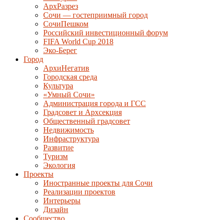
АрхРазрез
Сочи — гостеприимный город
СочиПешком
Российский инвестиционный форум
FIFA World Cup 2018
Эко-Берег
Город
АрхиНегатив
Городская среда
Культура
«Умный Сочи»
Администрация города и ГСС
Градсовет и Архсекция
Общественный градсовет
Недвижимость
Инфраструктура
Развитие
Туризм
Экология
Проекты
Иностранные проекты для Сочи
Реализации проектов
Интерьеры
Дизайн
Сообщество