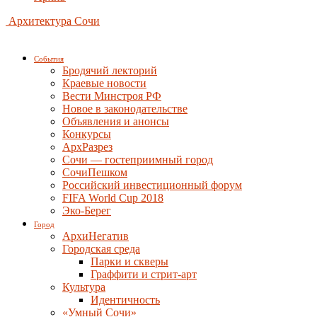
Архитектура Сочи
События
Бродячий лекторий
Краевые новости
Вести Минстроя РФ
Новое в законодательстве
Объявления и анонсы
Конкурсы
АрхРазрез
Сочи — гостеприимный город
СочиПешком
Российский инвестиционный форум
FIFA World Cup 2018
Эко-Берег
Город
АрхиНегатив
Городская среда
Парки и скверы
Граффити и стрит-арт
Культура
Идентичность
«Умный Сочи»