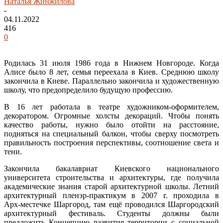
Наталья Жинжилова
-
04.11.2022
416
0
Родилась 31 июля 1986 года в Нижнем Новгороде. Когда
Алисе было 8 лет, семья переехала в Киев. Среднюю школу
закончила в Киеве. Параллельно закончила и художественную
школу, что предопределило будущую профессию.
В 16 лет работала в театре художником-оформителем,
декоратором. Огромные холсты декораций. Чтобы понять
качество работы, нужно было отойти на расстояние,
подняться на специальный балкон, чтобы сверху посмотреть
правильность построения перспективы, соотношение света и
тени.
Закончила бакалавриат Киевского национального
университета строительства и архитектуры, где получила
академические знания старой архитектурной школы. Летний
архитектурный пленэр‑практикум в 2007 г. проходила в
Арх‑местечке Шаргород, там ещё проводился Шаргородский
архитектурный фестиваль. Студенты должны были
предложить Концепцию развития территории с социальной