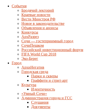
События
Бродячий лекторий
Краевые новости
Вести Минстроя РФ
Новое в законодательстве
Объявления и анонсы
Конкурсы
АрхРазрез
Сочи — гостеприимный город
СочиПешком
Российский инвестиционный форум
FIFA World Cup 2018
Эко-Берег
Город
АрхиНегатив
Городская среда
Парки и скверы
Граффити и стрит-арт
Культура
Идентичность
«Умный Сочи»
Администрация города и ГСС
Слушания
Документы