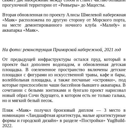
прогулочной территории от «Ривьеры» до Мацесты.
Вторая обновленная по проекту Алисы Шмелевой набережная
«Маяк» расположена по другую сторону от Морского порта,
на месте демонтированного ночного клуба «Малибу» и
аквапарка «Маяк».
На фото: реконструкция Приморской набережной, 2021 год
От предыдущей инфраструктуры остался пруд, который в
проекте был дополнен водопадом, и обновленная детская
площадка. В озелененное пространство включены детские
площадки с фигурами из искусственной травы, кафе и бары,
волейбольная площадка, а также песчаные «островки», под
которые приспособили чаши бассейнов бывшего аквапарка. В
сочетании с белыми зонтиками и бунгало проект нарисовал
новый образ Сочи будущего, в котором есть не только галька,
но и мягкий белый песок.
Пляж «Маяк» получил бронзовый диплом — 3 место в
номинации «Ландшафтная архитектура, малые архитектурные
формы и городской дизайн» в разделе «Постройки» YugBuild-
2022.