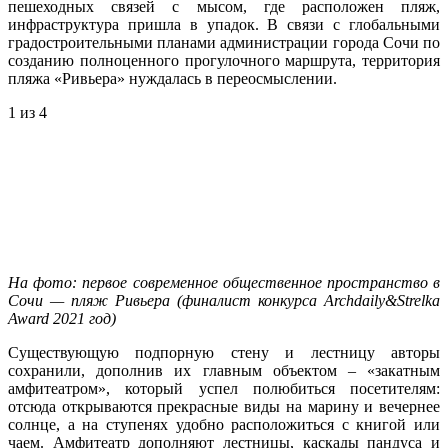
пешеходных связей с мысом, где расположен пляж,
инфраструктура пришла в упадок. В связи с глобальными
градостроительными планами администрации города Сочи по
созданию полноценного прогулочного маршрута, территория
пляжа «Ривьера» нуждалась в переосмыслении.
1
из 4
На фото: первое современное общественное пространство в
Сочи — пляж Ривьера (финалист конкурса Archdaily&Strelka
Award 2021 год)
Существующую подпорную стену и лестницу авторы
сохранили, дополнив их главным объектом – «закатным
амфитеатром», который успел полюбиться посетителям:
отсюда открываются прекрасные виды на марину и вечернее
солнце, а на ступенях удобно расположиться с книгой или
чаем. Амфитеатр дополняют лестницы, каскады пандуса и