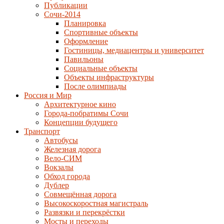
Публикации
Сочи-2014
Планировка
Спортивные объекты
Оформление
Гостиницы, медиацентры и университет
Павильоны
Социальные объекты
Объекты инфраструктуры
После олимпиады
Россия и Мир
Архитектурное кино
Города-побратимы Сочи
Концепции будущего
Транспорт
Автобусы
Железная дорога
Вело-СИМ
Вокзалы
Обход города
Дублер
Совмещённая дорога
Высокоскоростная магистраль
Развязки и перекрёстки
Мосты и переходы