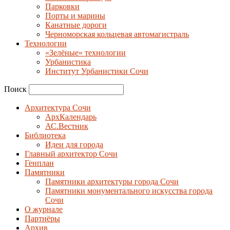
Парковки
Порты и марины
Канатные дороги
Черноморская кольцевая автомагистраль
Технологии
«Зелёные» технологии
Урбанистика
Институт Урбанистики Сочи
Поиск
Архитектура Сочи
АрхКалендарь
АС.Вестник
Библиотека
Идеи для города
Главный архитектор Сочи
Генплан
Памятники
Памятники архитектуры города Сочи
Памятники монументального искусства города
Сочи
О журнале
Партнёры
Архив