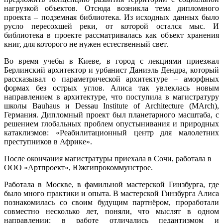
нагрузкой объектов. Отсюда возникла тема дипломного
проекта – подземная библиотека. Из исходных данных было
русло пересохшей реки, от которой остался мыс. И
библиотека в проекте рассматривалась как объект хранения
книг, для которого не нужен естественный свет.
Во время учебы в Киеве, в город с лекциями приезжал
Берлинский архитектор и урбанист Даниэль Дендра, который
рассказывал о параметрической архитектуре – аморфных
формах без острых углов. Алиса так увлеклась новым
направлением в архитектуре, что поступила в магистратуру
школы Bauhaus и Dessau Institute of Architecture (MArch),
Германия. Дипломный проект был планетарного масштаба, с
решением глобальных проблем опустынивания и природных
катаклизмов: «Реабилитационный центр для малолетних
преступников в Африке».
После окончания магистратуры приехала в Сочи, работала в
ООО «Артпроект», Южгипрокоммунстрое.
Работала в Москве, в фамильной мастерской Гинзбурга, где
было много практики и опыта. В мастерской Гинзбурга Алиса
познакомилась со своим будущим партнёром, проработали
совместно несколько лет, поняли, что мыслят в одном
направлении: в работе отличались педантизмом и