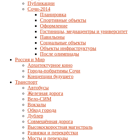
Публикации
Сочи-2014
Планировка
Спортивные объекты
Оформление
Гостиницы, медиацентры и университет
Павильоны
Социальные объекты
Объекты инфраструктуры
После олимпиады
Россия и Мир
Архитектурное кино
Города-побратимы Сочи
Концепции будущего
Транспорт
Автобусы
Железная дорога
Вело-СИМ
Вокзалы
Обход города
Дублер
Совмещённая дорога
Высокоскоростная магистраль
Развязки и перекрёстки
Мосты и переходы