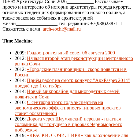
16+ © Архитектура Сочи 2026___________ Рассказываем
просто и интересно об истории архитектуры города курорта,
основных тенденциях формирования его нового облика, а
также знаковых событиях в архитектурной
жизни_________________ тел. редакции: +7(988)2387111
Свяжитесь с нами:
arch-sochi@mail.ru
Time Machine
2009
:
Градостроительный совет 06 августа 2009
2012
:
Начался второй этап реконструкции центрального
рынка Сочи
2012
:
«Городские планировщики» скоро появятся и в
России
2014
:
Приём работ на смотр-конкурс "АрхРазрез 2014"
продлён до 1 сентября
2014
:
Новый микрорайон для многодетных семей
появится в Сочи
2016
:
С сентября этого года экспертиза на
экономическую эффективность типовых проектов
станет обязательной
2016
:
Дорога через Шаумянский перевал - платная
соломинка для тонущего в пробках Черноморского
побережья
2019
:
«КРАСКИ. СОЧИ. ЦИРК» как вдохновение для