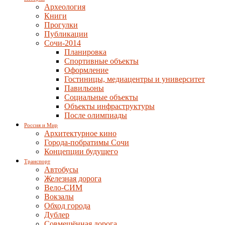
Археология
Книги
Прогулки
Публикации
Сочи-2014
Планировка
Спортивные объекты
Оформление
Гостиницы, медиацентры и университет
Павильоны
Социальные объекты
Объекты инфраструктуры
После олимпиады
Россия и Мир
Архитектурное кино
Города-побратимы Сочи
Концепции будущего
Транспорт
Автобусы
Железная дорога
Вело-СИМ
Вокзалы
Обход города
Дублер
Совмещённая дорога