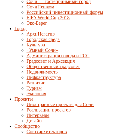
Сочи — гостеприимный город
СочиПешком
Российский инвестиционный форум
FIFA World Cup 2018
Эко-Берег
Город
АрхиНегатив
Городская среда
Культура
«Умный Сочи»
Администрация города и ГСС
Градсовет и Архсекция
Общественный градсовет
Недвижимость
Инфраструктура
Развитие
Туризм
Экология
Проекты
Иностранные проекты для Сочи
Реализации проектов
Интерьеры
Дизайн
Сообщество
Союз архитекторов