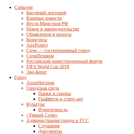
События
Бродячий лекторий
Краевые новости
Вести Минстроя РФ
Новое в законодательстве
Объявления и анонсы
Конкурсы
АрхРазрез
Сочи — гостеприимный город
СочиПешком
Российский инвестиционный форум
FIFA World Cup 2018
Эко-Берег
Город
АрхиНегатив
Городская среда
Парки и скверы
Граффити и стрит-арт
Культура
Идентичность
«Умный Сочи»
Администрация города и ГСС
Слушания
Документы