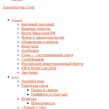
Архитектура Сочи
События
Бродячий лекторий
Краевые новости
Вести Минстроя РФ
Новое в законодательстве
Объявления и анонсы
Конкурсы
АрхРазрез
Сочи — гостеприимный город
СочиПешком
Российский инвестиционный форум
FIFA World Cup 2018
Эко-Берег
Город
АрхиНегатив
Городская среда
Парки и скверы
Граффити и стрит-арт
Культура
Идентичность
«Умный Сочи»