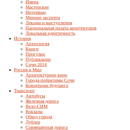
Имена
Мастерские
Интервью
Мнение эксперта
Лекции и выступления
Национальная палата архитекторов
Локальная идентичность
История
Археология
Книги
Прогулки
Публикации
Сочи-2014
Россия и Мир
Архитектурное кино
Города-побратимы Сочи
Концепции будущего
Транспорт
Автобусы
Железная дорога
Вело-СИМ
Вокзалы
Обход города
Дублер
Совмещённая дорога