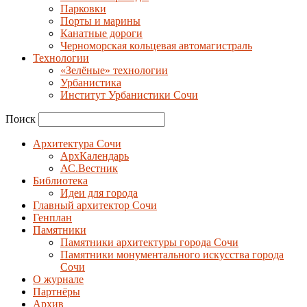
Парковки
Порты и марины
Канатные дороги
Черноморская кольцевая автомагистраль
Технологии
«Зелёные» технологии
Урбанистика
Институт Урбанистики Сочи
Поиск
Архитектура Сочи
АрхКалендарь
АС.Вестник
Библиотека
Идеи для города
Главный архитектор Сочи
Генплан
Памятники
Памятники архитектуры города Сочи
Памятники монументального искусства города
Сочи
О журнале
Партнёры
Архив