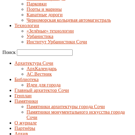
Парковки
Порты и марины
Канатные дороги
Черноморская кольцевая автомагистраль
Технологии
«Зелёные» технологии
Урбанистика
Институт Урбанистики Сочи
Поиск
Архитектура Сочи
АрхКалендарь
АС.Вестник
Библиотека
Идеи для города
Главный архитектор Сочи
Генплан
Памятники
Памятники архитектуры города Сочи
Памятники монументального искусства города
Сочи
О журнале
Партнёры
Архив