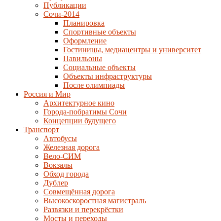
Публикации
Сочи-2014
Планировка
Спортивные объекты
Оформление
Гостиницы, медиацентры и университет
Павильоны
Социальные объекты
Объекты инфраструктуры
После олимпиады
Россия и Мир
Архитектурное кино
Города-побратимы Сочи
Концепции будущего
Транспорт
Автобусы
Железная дорога
Вело-СИМ
Вокзалы
Обход города
Дублер
Совмещённая дорога
Высокоскоростная магистраль
Развязки и перекрёстки
Мосты и переходы