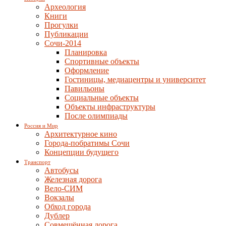
Археология
Книги
Прогулки
Публикации
Сочи-2014
Планировка
Спортивные объекты
Оформление
Гостиницы, медиацентры и университет
Павильоны
Социальные объекты
Объекты инфраструктуры
После олимпиады
Россия и Мир
Архитектурное кино
Города-побратимы Сочи
Концепции будущего
Транспорт
Автобусы
Железная дорога
Вело-СИМ
Вокзалы
Обход города
Дублер
Совмещённая дорога