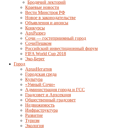
Бродячий лекторий
Краевые новости
Вести Минстроя РФ
Новое в законодательстве
Объявления и анонсы
Конкурсы
АрхРазрез
Сочи — гостеприимный город
СочиПешком
Российский инвестиционный форум
FIFA World Cup 2018
Эко-Берег
Город
АрхиНегатив
Городская среда
Культура
«Умный Сочи»
Администрация города и ГСС
Градсовет и Архсекция
Общественный градсовет
Недвижимость
Инфраструктура
Развитие
Туризм
Экология