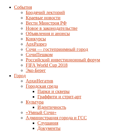
События
Бродячий лекторий
Краевые новости
Вести Минстроя РФ
Новое в законодательстве
Объявления и анонсы
Конкурсы
АрхРазрез
Сочи — гостеприимный город
СочиПешком
Российский инвестиционный форум
FIFA World Cup 2018
Эко-Берег
Город
АрхиНегатив
Городская среда
Парки и скверы
Граффити и стрит-арт
Культура
Идентичность
«Умный Сочи»
Администрация города и ГСС
Слушания
Документы