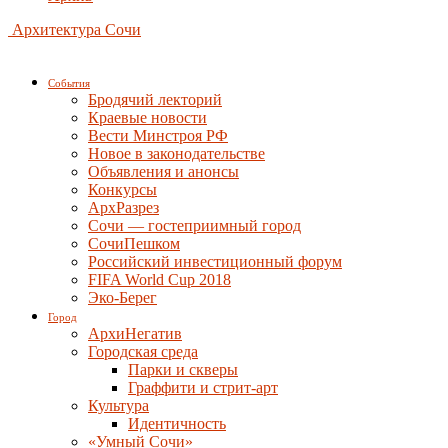
Архитектура Сочи
События
Бродячий лекторий
Краевые новости
Вести Минстроя РФ
Новое в законодательстве
Объявления и анонсы
Конкурсы
АрхРазрез
Сочи — гостеприимный город
СочиПешком
Российский инвестиционный форум
FIFA World Cup 2018
Эко-Берег
Город
АрхиНегатив
Городская среда
Парки и скверы
Граффити и стрит-арт
Культура
Идентичность
«Умный Сочи»