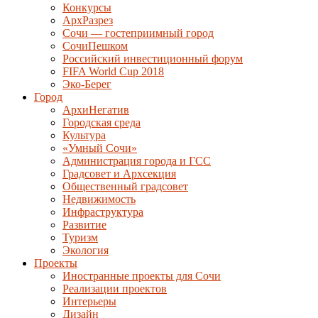
Конкурсы
АрхРазрез
Сочи — гостеприимный город
СочиПешком
Российский инвестиционный форум
FIFA World Cup 2018
Эко-Берег
Город
АрхиНегатив
Городская среда
Культура
«Умный Сочи»
Администрация города и ГСС
Градсовет и Архсекция
Общественный градсовет
Недвижимость
Инфраструктура
Развитие
Туризм
Экология
Проекты
Иностранные проекты для Сочи
Реализации проектов
Интерьеры
Дизайн