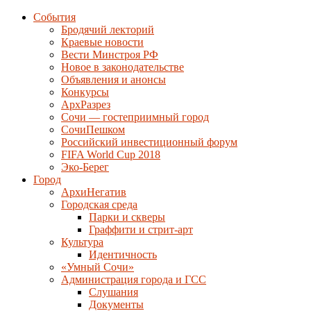
События
Бродячий лекторий
Краевые новости
Вести Минстроя РФ
Новое в законодательстве
Объявления и анонсы
Конкурсы
АрхРазрез
Сочи — гостеприимный город
СочиПешком
Российский инвестиционный форум
FIFA World Cup 2018
Эко-Берег
Город
АрхиНегатив
Городская среда
Парки и скверы
Граффити и стрит-арт
Культура
Идентичность
«Умный Сочи»
Администрация города и ГСС
Слушания
Документы