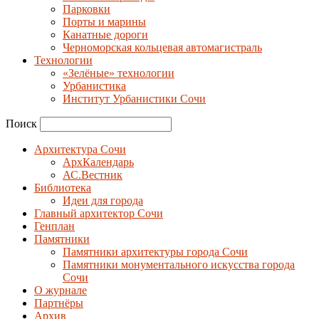
Парковки
Порты и марины
Канатные дороги
Черноморская кольцевая автомагистраль
Технологии
«Зелёные» технологии
Урбанистика
Институт Урбанистики Сочи
Поиск
Архитектура Сочи
АрхКалендарь
АС.Вестник
Библиотека
Идеи для города
Главный архитектор Сочи
Генплан
Памятники
Памятники архитектуры города Сочи
Памятники монументального искусства города
Сочи
О журнале
Партнёры
Архив