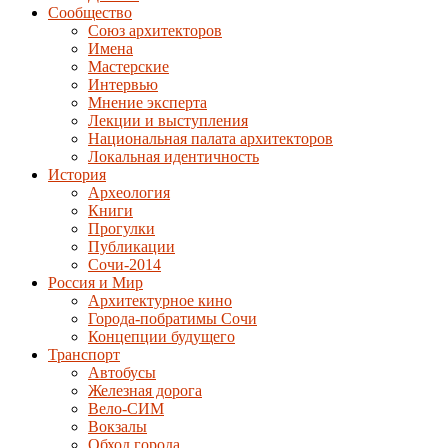
Сообщество
Союз архитекторов
Имена
Мастерские
Интервью
Мнение эксперта
Лекции и выступления
Национальная палата архитекторов
Локальная идентичность
История
Археология
Книги
Прогулки
Публикации
Сочи-2014
Россия и Мир
Архитектурное кино
Города-побратимы Сочи
Концепции будущего
Транспорт
Автобусы
Железная дорога
Вело-СИМ
Вокзалы
Обход города