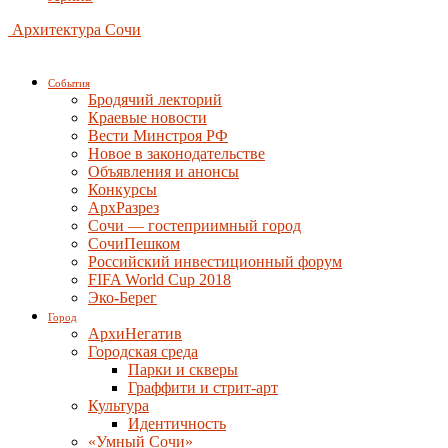
Архитектура Сочи
События
Бродячий лекторий
Краевые новости
Вести Минстроя РФ
Новое в законодательстве
Объявления и анонсы
Конкурсы
АрхРазрез
Сочи — гостеприимный город
СочиПешком
Российский инвестиционный форум
FIFA World Cup 2018
Эко-Берег
Город
АрхиНегатив
Городская среда
Парки и скверы
Граффити и стрит-арт
Культура
Идентичность
«Умный Сочи»