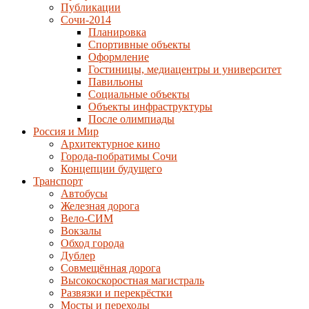
Публикации
Сочи-2014
Планировка
Спортивные объекты
Оформление
Гостиницы, медиацентры и университет
Павильоны
Социальные объекты
Объекты инфраструктуры
После олимпиады
Россия и Мир
Архитектурное кино
Города-побратимы Сочи
Концепции будущего
Транспорт
Автобусы
Железная дорога
Вело-СИМ
Вокзалы
Обход города
Дублер
Совмещённая дорога
Высокоскоростная магистраль
Развязки и перекрёстки
Мосты и переходы