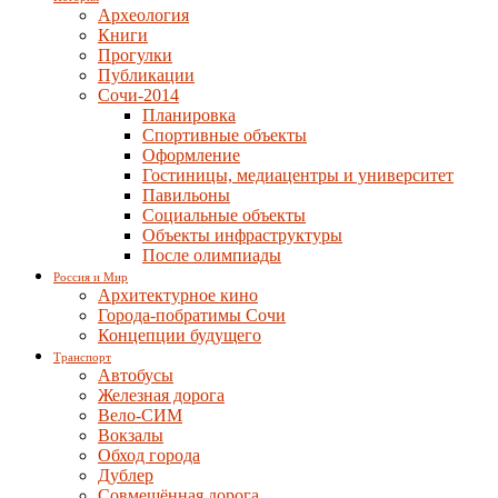
Археология
Книги
Прогулки
Публикации
Сочи-2014
Планировка
Спортивные объекты
Оформление
Гостиницы, медиацентры и университет
Павильоны
Социальные объекты
Объекты инфраструктуры
После олимпиады
Россия и Мир
Архитектурное кино
Города-побратимы Сочи
Концепции будущего
Транспорт
Автобусы
Железная дорога
Вело-СИМ
Вокзалы
Обход города
Дублер
Совмещённая дорога