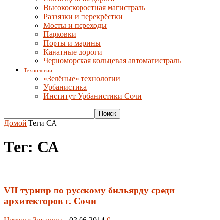
Высокоскоростная магистраль
Развязки и перекрёстки
Мосты и переходы
Парковки
Порты и марины
Канатные дороги
Черноморская кольцевая автомагистраль
Технологии
«Зелёные» технологии
Урбанистика
Институт Урбанистики Сочи
Домой
Теги
СА
Тег: СА
VII турнир по русскому бильярду среди
архитекторов г. Сочи
Наталья Захарова
-
03.06.2014
0