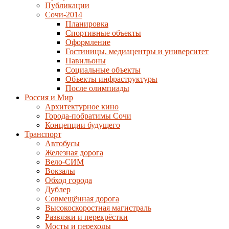
Публикации
Сочи-2014
Планировка
Спортивные объекты
Оформление
Гостиницы, медиацентры и университет
Павильоны
Социальные объекты
Объекты инфраструктуры
После олимпиады
Россия и Мир
Архитектурное кино
Города-побратимы Сочи
Концепции будущего
Транспорт
Автобусы
Железная дорога
Вело-СИМ
Вокзалы
Обход города
Дублер
Совмещённая дорога
Высокоскоростная магистраль
Развязки и перекрёстки
Мосты и переходы