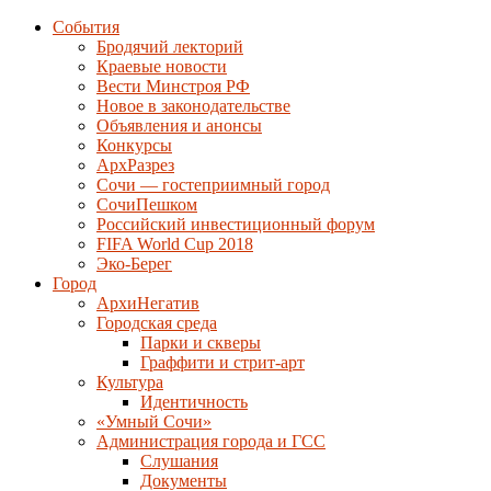
События
Бродячий лекторий
Краевые новости
Вести Минстроя РФ
Новое в законодательстве
Объявления и анонсы
Конкурсы
АрхРазрез
Сочи — гостеприимный город
СочиПешком
Российский инвестиционный форум
FIFA World Cup 2018
Эко-Берег
Город
АрхиНегатив
Городская среда
Парки и скверы
Граффити и стрит-арт
Культура
Идентичность
«Умный Сочи»
Администрация города и ГСС
Слушания
Документы