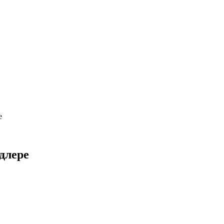
е
длере