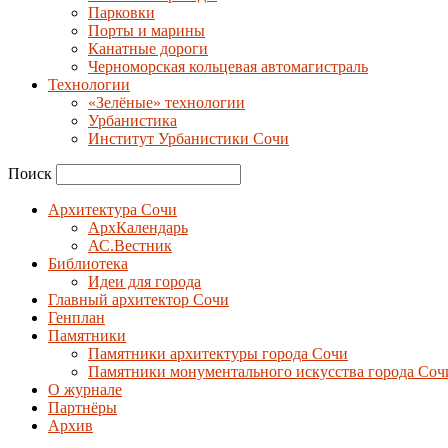
Парковки
Порты и марины
Канатные дороги
Черноморская кольцевая автомагистраль
Технологии
«Зелёные» технологии
Урбанистика
Институт Урбанистики Сочи
Поиск
Архитектура Сочи
АрхКалендарь
АС.Вестник
Библиотека
Идеи для города
Главный архитектор Сочи
Генплан
Памятники
Памятники архитектуры города Сочи
Памятники монументального искусства города Соч
О журнале
Партнёры
Архив