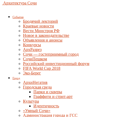
Архитектура Сочи
События
Бродячий лекторий
Краевые новости
Вести Минстроя РФ
Новое в законодательстве
Объявления и анонсы
Конкурсы
АрхРазрез
Сочи — гостеприимный город
СочиПешком
Российский инвестиционный форум
FIFA World Cup 2018
Эко-Берег
Город
АрхиНегатив
Городская среда
Парки и скверы
Граффити и стрит-арт
Культура
Идентичность
«Умный Сочи»
Администрация города и ГСС