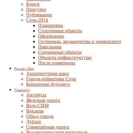
Книги
Прогулки
Публикации
Сочи-2014
Планировка
Спортивные объекты
Оформление
Гостиницы, медиацентры и университет
Павильоны
Социальные объекты
Объекты инфраструктуры
После олимпиады
Россия и Мир
Архитектурное кино
Города-побратимы Сочи
Концепции будущего
Транспорт
Автобусы
Железная дорога
Вело-СИМ
Вокзалы
Обход города
Дублер
Совмещённая дорога
Высокоскоростная магистраль